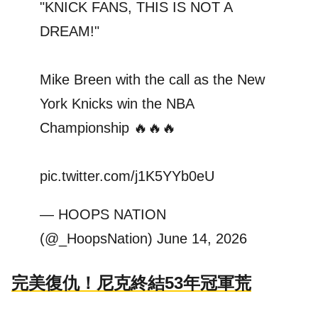
"KNICK FANS, THIS IS NOT A
DREAM!"
Mike Breen with the call as the New
York Knicks win the NBA
Championship 🔥🔥🔥
pic.twitter.com/j1K5YYb0eU
— HOOPS NATION
(@_HoopsNation)
June 14, 2026
完美復仇！尼克終結53年冠軍荒