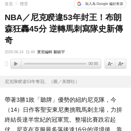
首頁
體育
加入為 Google 偏好來源
NBA／尼克睽違53年封王！布朗
森狂轟45分 逆轉馬刺寫隊史新傳
奇
2026-06-14
11:44
實習編輯 鄒鎮宇
00:00
尼克隊睽違53年奪冠。（圖／美聯社）
帶著3勝1敗「聽牌」優勢的
紐約尼克
隊，今
（14）日作客聖安東尼奧挑戰
馬刺
主場，力拚
終結長達半世紀的冠軍荒。整場比賽跌宕起
伏，尼克在克服最多落後達16分的逆境後，靠