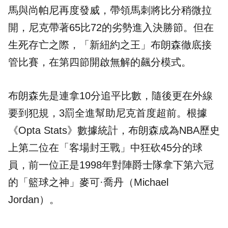
馬與尚帕尼再度發威，帶領馬刺將比分稍微拉
開，尼克帶著65比72的劣勢進入決勝節。但在
生死存亡之際，「新紐約之王」布朗森徹底接
管比賽，在第四節開啟無解的飆分模式。
布朗森先是連拿10分追平比數，隨後更在外線
要到犯規，3罰全進幫助尼克首度超前。根據
《Opta Stats》數據統計，布朗森成為NBA歷史
上第二位在「客場封王戰」中狂砍45分的球
員，前一位正是1998年對陣爵士隊拿下第六冠
的「籃球之神」麥可·喬丹（Michael
Jordan）。