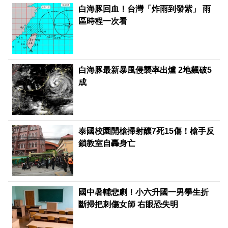
白海豚回血！台灣「炸雨到發紫」 雨
區時程一次看
白海豚最新暴風侵襲率出爐 2地飆破5
成
泰國校園開槍掃射釀7死15傷！槍手反
鎖教室自轟身亡
國中暑輔悲劇！小六升國一男學生折
斷掃把刺傷女師 右眼恐失明