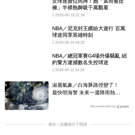
女球迷搶位肉搏！她「當街被扯
褲」半裸熱舞吸千萬觀看
2026-06-19 22:36
NBA／尼克封王繽紛大遊行 百萬
球迷同享英雄時刻
2026-06-19 08:35
NBA／總冠軍賽G4場外爆騷亂 紐
約警方逮捕數名失控球迷
2026-06-11 14:29
淑麗氣象／白海豚路徑變了！
最快明海警 未來一週降雨熱區
曝
Recommended by
廣告 / 請繼續往下閱讀