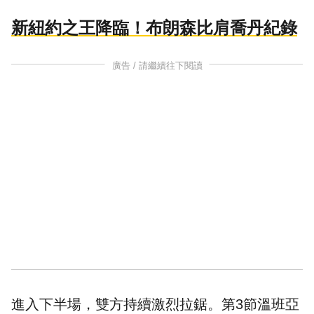
新紐約之王降臨！布朗森比肩喬丹紀錄
廣告 / 請繼續往下閱讀
進入下半場，雙方持續激烈拉鋸。第3節溫班亞