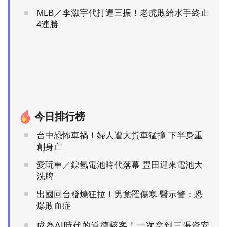
MLB／李灝宇代打遭三振！老虎敗給水手終止
4連勝
今日排行榜
台中恐怖車禍！婦人遭大貨車猛撞 下半身重
創身亡
愛玩車／鎳氫電池時代落幕 豐田迎來電池大
洗牌
出國回台發燒狂拉！男竟罹傷寒 醫示警：恐
爆敗血症
成為AI時代的道德駭客！一次拿到三張資安