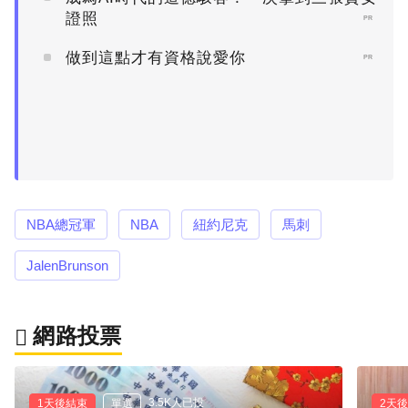
證照
PR
做到這點才有資格說愛你
PR
NBA總冠軍
NBA
紐約尼克
馬刺
JalenBrunson
網路投票
3.5K人已投
1天後結束
單選
2天