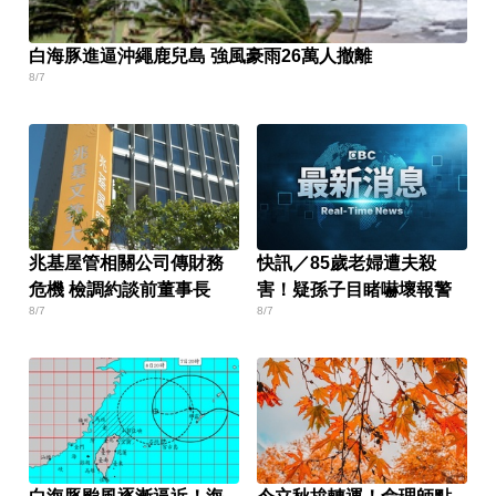
白海豚進逼沖繩鹿兒島 強風豪雨26萬人撤離
8/7
兆基屋管相關公司傳財務
快訊／85歲老婦遭夫殺
危機 檢調約談前董事長
害！疑孫子目睹嚇壞報警
8/7
8/7