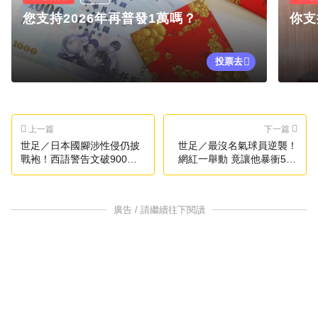
您支持2026年再普發1萬嗎？
你支
投票去
上一篇
下一篇
世足／日本國腳涉性侵仍披
世足／最沒名氣球員逆襲！
戰袍！西語警告文破900萬
網紅一舉動 竟讓他暴衝500
人瀏覽
萬粉
廣告 / 請繼續往下閱讀