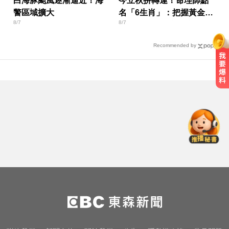
白海豚颱風逐漸逼近！海
今立秋拚轉運！命理師點
警區域擴大
名「6生肖」：把握黃金7
8/7
8/7
天
Recommended by
慈濟採購BNT疫苗被詐10億！醫：4
年後還陳時中清白
明年起0~18歲「每月領5千」 賴清
德喊：此時不生待何時
啦啦隊員遭輪流性侵！丟包公路秒
被撞死 3男扯：她自願的
慈濟採購BNT疫苗被詐10億！醫：4
年後還陳時中清白