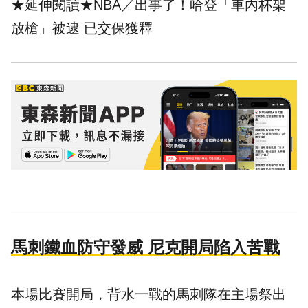
★延伸閱讀★
NBA／出事了！哈登「車內杯架
放槍」被逮 已交保獲釋
馬刺鐵血防守發威 尼克開局陷入苦戰
本場比賽開局，背水一戰的馬刺隊在主場祭出