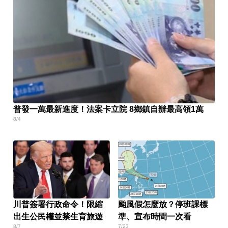
普發一萬最新進度！法案卡立院 8鄉鎮自辦最高領1萬
8/4
川普簽署行政命令！限縮
颱風假怎麼放？停班課標
出生公民權並禁生育旅遊
準、宣布時間一次看
8/7
7/23