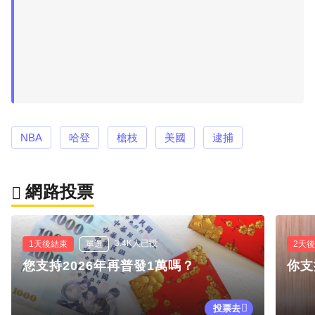
NBA
哈登
槍枝
美國
逮捕
網路投票
3.4K人已投
1天後結束
單選
2天
您支持2026年再普發1萬嗎？
你支
投票去