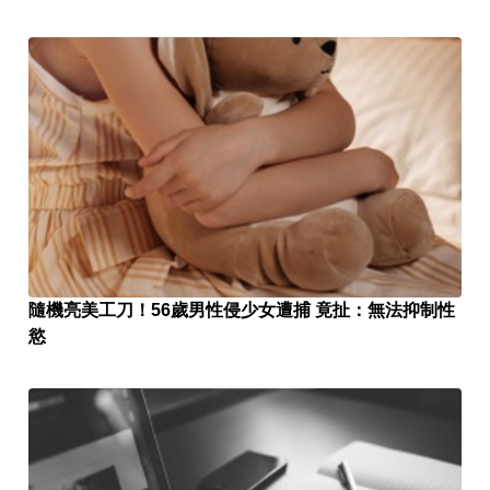
隨機亮美工刀！56歲男性侵少女遭捕 竟扯：無法抑制性
慾