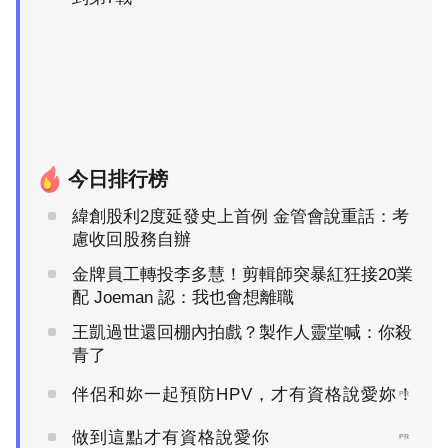
今日排行榜
緯創股利2度延發史上首例 金管會說重話：考
慮收回股務自辦
金牌員工轉投李多慧！剪輯師突暴紅狂接20業
配 Joeman 認：我也會想離職
王凱過世還回棚內拍戲？製作人靈堂喊：你殺
青了
伴侶和妳一起預防HPV，才有資格說愛妳！
PR
做到這點才有資格說愛你
PR