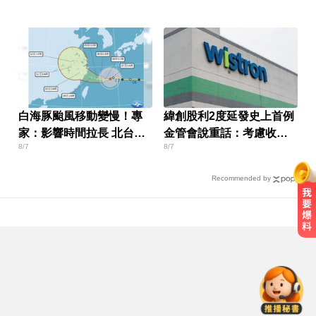
白海豚颱風移動變慢！專
緯創股利2度延發史上首例
家：影響時間拉長 北台恐
金管會說重話：考慮收回
8/7
8/7
迎狂風暴雨
股務自辦
Recommended by
才宣佈停播一週！網紅「肥大叔」
突離世 團隊發聲證實
出國回台發燒狂拉！男竟罹傷寒 醫
示警：恐爆敗血症