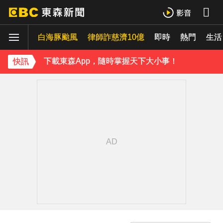
內政部向憲法法庭遞狀 聲請解散統促黨
白海豚颱風
律師詐慈濟10億
即時
熱門
《理財達人秀》X 安聯投信免費講座報名中！搶先卡位 2027
生活
下載東森App，隨時掌握天下大小事！
快訊
「白海豚」逼近！最新暴風圈侵襲率曝 一縣市達59％