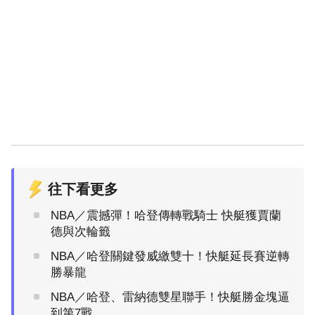
往下看更多
NBA／震撼彈！哈登傳轉戰騎士 快艇獲賈蘭
德與次輪籤
NBA／哈登關鍵發威繳雙十！快艇延長賽逆轉
勝暴龍
NBA／哈登、雷納德雙星聯手！快艇勝金塊逼
到第7戰