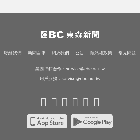
10共機、6共艦擾台！6架次越中線
侵中部西南空域
才宣佈停播一週！網紅「肥大叔」
突離世 團隊發聲證實
出國回台發燒狂拉！男竟罹傷寒 醫
聯絡我們
新聞自律
關於我們
公告
隱私權政策
常見問題
示警：恐爆敗血症
業務行銷合作：
service@ebc.net.tw
用戶服務：
service@ebc.net.tw