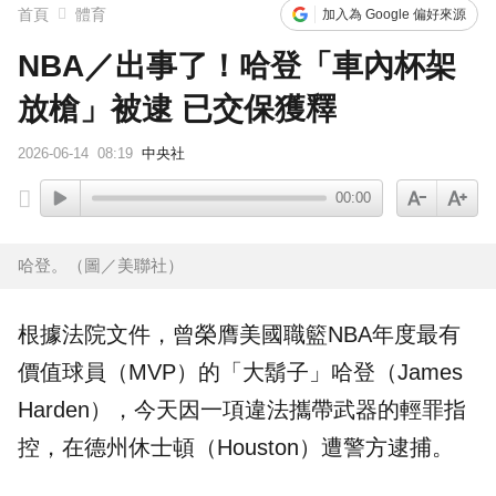
首頁
體育
加入為 Google 偏好來源
NBA／出事了！哈登「車內杯架
放槍」被逮 已交保獲釋
2026-06-14
08:19
中央社
00:00
哈登。（圖／美聯社）
根據法院文件，曾榮膺
美國
職籃
NBA
年度最有
價值球員（MVP）的「大鬍子」
哈登
（James
Harden），今天因一項違法攜帶武器的輕罪指
控，在德州休士頓（Houston）遭警方
逮捕
。