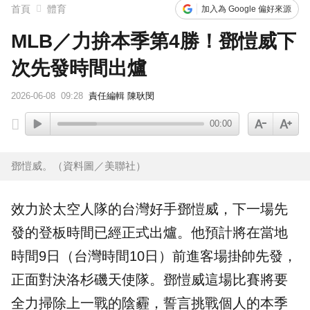
首頁
體育
加入為 Google 偏好來源
MLB／力拚本季第4勝！鄧愷威下
次先發時間出爐
2026-06-08
09:28
責任編輯 陳耿閔
00:00
鄧愷威。（資料圖／美聯社）
效力於
太空人
隊的台灣好手
鄧愷威
，下一場
先
發
的登板時間已經正式出爐。他預計將在當地
時間9日（台灣時間10日）前進客場掛帥先發，
正面對決洛杉磯
天使
隊。鄧愷威這場比賽將要
全力掃除上一戰的陰霾，誓言挑戰個人的本季