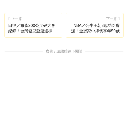
上一篇
下一篇
田徑／布森200公尺破大會
NBA／公牛王朝3冠功臣驟
紀錄！台灣健兒亞運達標再
逝！金恩家中摔倒享年59歲
添3位
廣告 / 請繼續往下閱讀