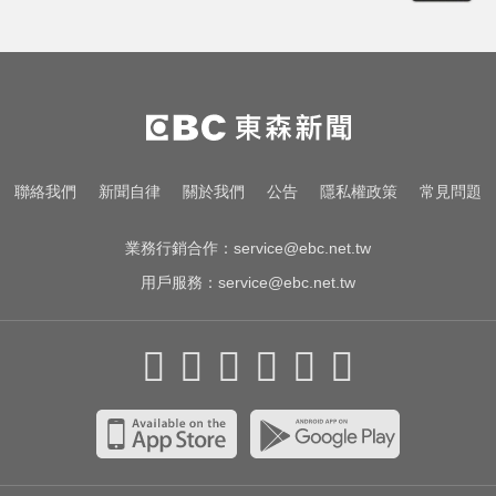
快訊／方志友、楊銘威離婚 「無法
再做情人、永遠是家人」
6.4萬名股東注意！三商壽下市倒數
「千張大戶」還有245人
那斯達克啟動「全球交易時間」 美
聯絡我們
新聞自律
關於我們
公告
隱私權政策
常見問題
股每日最長交易23小時
業務行銷合作：
service@ebc.net.tw
用戶服務：
service@ebc.net.tw