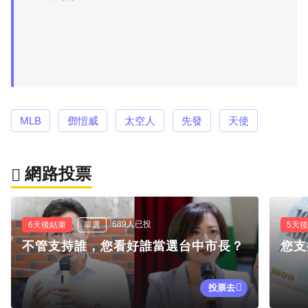
MLB
鄧愷威
太空人
先發
天使
網路投票
689人已投
6天後結束
單選
5天
不管支持誰，您看好誰當選台中市長？
您支
投票去