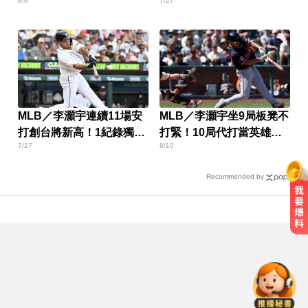
8/8
7/27
用勝利感謝老爸
MLB／李灝宇連續11場安
MLB／李灝宇坐9局板凳不
打創台將新高！1紀錄獨居
打緊！10局代打當英雄奪
7/27
8/10
史上第2
勝
Recommended by
6.4萬名股東注意！三商壽下市倒數
「千張大戶」還有245人
那斯達克啟動「全球交易時間」 美
股每日最長交易23小時