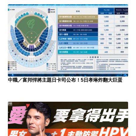
中職／富邦悍將主題日卡司公布！5日孝琳炸翻大巨蛋
PR