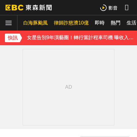
富婆砸錢拍短劇塞60場吻戲！男星爆「開房被包養」 親上火線揭真相
白海豚颱風
律師詐慈濟10億
即時
熱門
生活
泰男團Dragon 5男星爆死訊！騎單車離家失聯 陳屍河中驚見「20公斤重物」
女星告別9年演藝圈！轉行當計程車司機 曝收入：比演員賺更多
快訊
下載東森App，隨時掌握天下大小事！
Ozone林佳辰大跳女團舞變「佳美」 舞台獻香吻全場暴動了