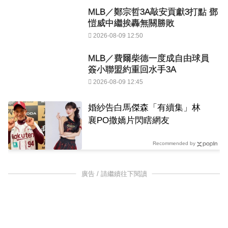
MLB／鄭宗哲3A敲安貢獻3打點 鄧
愷威中繼挨轟無關勝敗
2026-08-09 12:50
MLB／費爾柴德一度成自由球員
簽小聯盟約重回水手3A
2026-08-09 12:45
婚紗告白馬傑森「有續集」林
襄PO撒嬌片閃瞎網友
Recommended by
廣告 / 請繼續往下閱讀