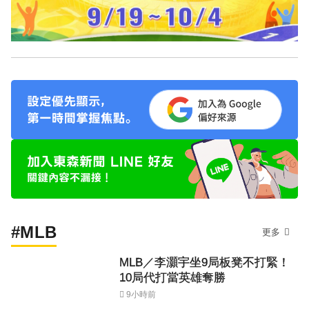
#MLB
更多
MLB／李灝宇坐9局板凳不打緊！
10局代打當英雄奪勝
9小時前