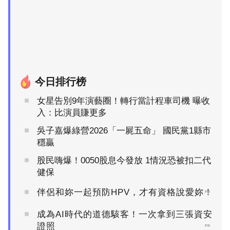
今日排行榜
女星告別9年演藝圈！轉行當計程車司機 曝收
入：比演員賺更多
吳子嘉爆綠營2026「一屍五命」 國民黨1縣市
穩贏
股民嗨爆！0050股息今發放 1情況恐被扣二代
健保
伴侶和妳一起預防HPV，才有資格說愛妳！
PR
成為AI時代的道德駭客！一次拿到三張資安
證照
PR