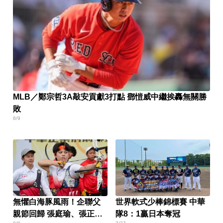
MLB／鄭宗哲3A敲安貢獻3打點 鄧愷威中繼挨轟無關勝
敗
8/9
無懼白海豚風雨！企聯父
世界軟式少棒錦標賽 中華
親節回歸 張庭瑜、張正韋
隊8：1贏日本奪冠