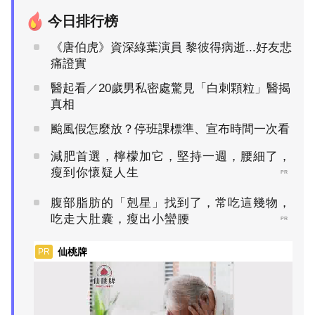
今日排行榜
《唐伯虎》資深綠葉演員 黎彼得病逝...好友悲
痛證實
醫起看／20歲男私密處驚見「白刺顆粒」醫揭
真相
颱風假怎麼放？停班課標準、宣布時間一次看
減肥首選，檸檬加它，堅持一週，腰細了，
瘦到你懷疑人生
PR
腹部脂肪的「剋星」找到了，常吃這幾物，
吃走大肚囊，瘦出小蠻腰
PR
仙桃牌
PR