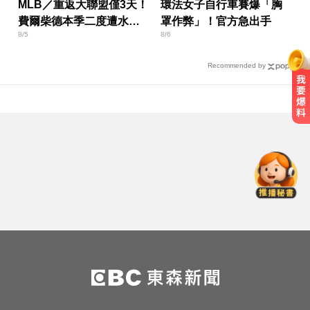
MLB／重返大聯盟僅3天！
環法女子自行車賽爆「胸
費爾柴德本季二度遭水手
罩作弊」！官方急出手
8/5
8/6
DFA
Recommended by
醫起看／瘦瘦針不只幫助減重！台
大研究：罹癌風險下降4成
愛玩車／奧迪最省電新作 A2 e-tron
秋季登場
曾號召反女權集會！36歲網紅陳屍
住處 死因待查
醫起看／瘦瘦針不只幫助減重！台
大研究：罹癌風險下降4成