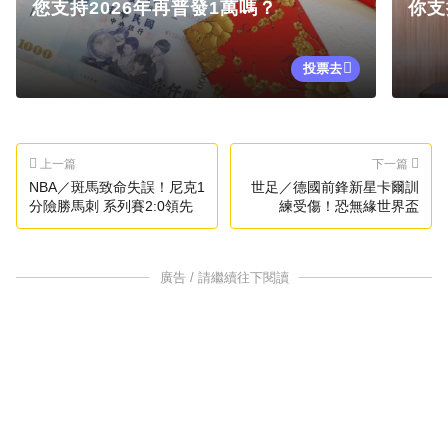
您支持2026年再普發1萬嗎？
你支
投票去
上一篇
下一篇
NBA／斑馬致命失誤！尼克1
世足／德國前鋒新星卡爾訓
分險勝馬刺 系列賽2:0領先
練受傷！恐無緣世界盃
廣告 / 請繼續往下閱讀