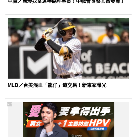
中職／周玲妏當選棒協理事長！中職會長蔡其昌發聲了
MLB／台美混血「龍仔」遭交易！新東家曝光
PR