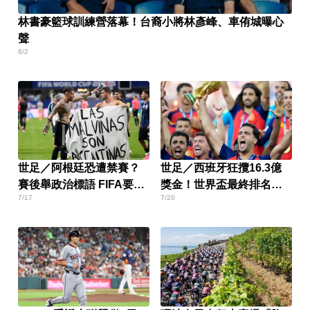
林書豪籃球訓練營落幕！台裔小將林彥峰、車侑城曝心
聲
8/2
世足／阿根廷恐遭禁賽？
世足／西班牙狂攬16.3億
賽後舉政治標語 FIFA要查
獎金！世界盃最終排名出
7/17
7/20
了
爐