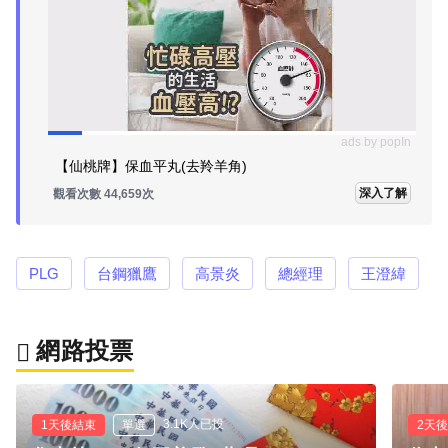
ads by popIn
【仙桃牌】保血平丸(去羚羊角)
深入了解
觀看次數 44,664次
PLG
台鋼獵鷹
高景炎
總經理
王澄緯
網路投票
3.1K人已投
1天後結束
單選
2天