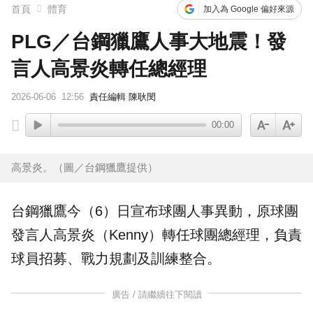
首頁
體育
加入為 Google 偏好來源
PLG／台鋼獵鷹人事大地震！發
言人高景炎轉任總經理
2026-06-06
12:56
責任編輯 陳耿閔
00:00
高景炎。（圖／台鋼獵鷹提供）
台鋼獵鷹
今（6）日宣布球團人事異動，原球團
發言人
高景炎
（Kenny）轉任球團
總經理
，負責
球員招募、戰力規劃及訓練整合。
廣告 / 請繼續往下閱讀