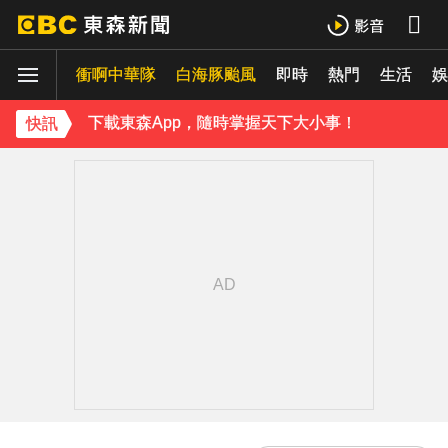
下載東森App，隨時掌握天下大小事！
衝啊中華隊
白海豚颱風
即時
熱門
生活
《理財達人秀》X 安聯投信免費講座報名中！搶先卡位 2027
娛
下載東森App，隨時掌握天下大小事！
快訊
《理財達人秀》X 安聯投信免費講座報名中！搶先卡位 2027