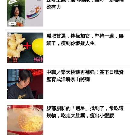
盈有力
PR
減肥首選，檸檬加它，堅持一週，腰
細了，瘦到你懷疑人生
中職／樂天桃猿再補強！簽下日職資
歷育成洋將京山將彌
PR
腹部脂肪的「剋星」找到了，常吃這
幾物，吃走大肚囊，瘦出小蠻腰