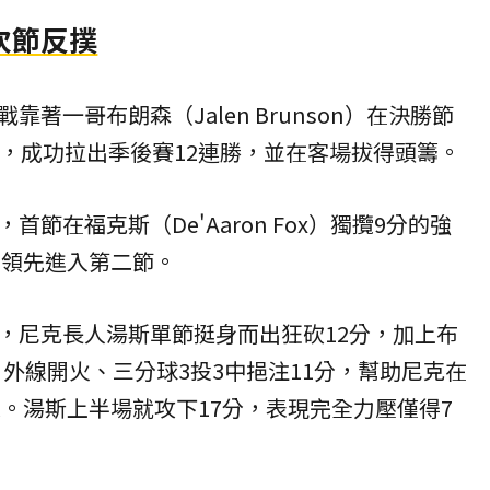
次節反撲
著一哥布朗森（Jalen Brunson）在決勝節
分，成功拉出季後賽12連勝，並在客場拔得頭籌。
節在福克斯（De'Aaron Fox）獨攬9分的強
的領先進入第二節。
，尼克長人湯斯單節挺身而出狂砍12分，加上布
ges）外線開火、三分球3投3中挹注11分，幫助尼克在
超。湯斯上半場就攻下17分，表現完全力壓僅得7