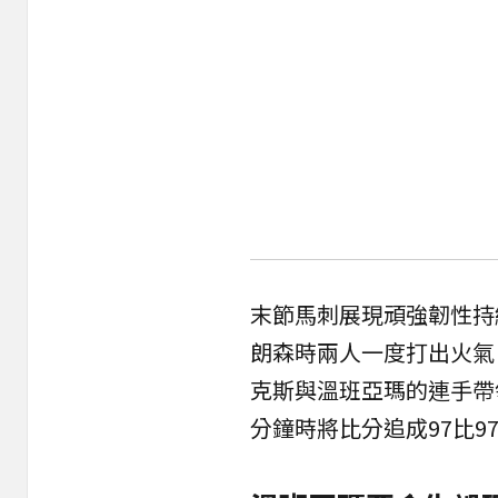
末節馬刺展現頑強韌性持
朗森時兩人一度打出火氣
克斯與溫班亞瑪的連手帶
分鐘時將比分追成97比