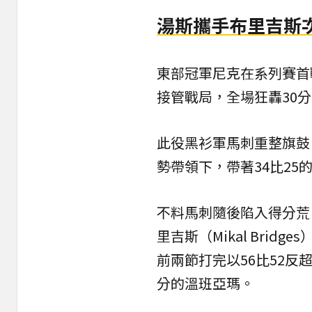
湯斯攜手布里吉斯
東部冠軍尼克在系列賽首戰靠
接管戰局，全場狂轟30
此役黑衫軍馬刺重整旗鼓，首
勢帶領下，帶著34比25
不料馬刺隨後陷入得分荒
里吉斯（Mikal Brid
前兩節打完以56比52反
分的溫班亞瑪。