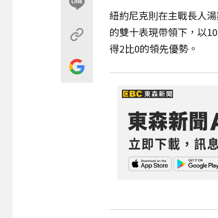
紐約
尼克
則在主戰長人湯斯（
的雙十表現帶領下，以10
得2比0的領先優勢。