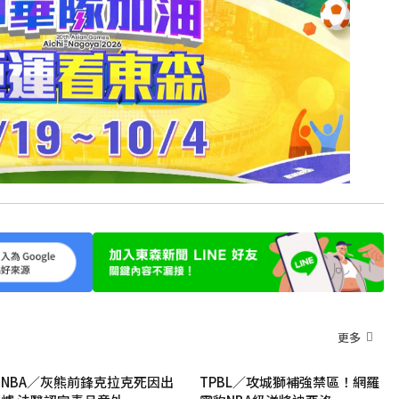
更多
NBA／灰熊前鋒克拉克死因出
TPBL／攻城獅補強禁區！網羅