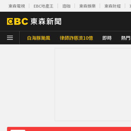
東森電視
EBC地產王
造咖
東森娛樂
東森財經
白海豚颱風
律師詐慈濟10億
即時
熱門
下載東森App，隨時掌握天下大小事！
八點檔女神美照遭放大腳趾！被酸「暗沉皺
庹宗康資產全給老婆！「名下只剩1台車」結
百萬網紅失蹤3年遇害！遭閨密設局赴菲「