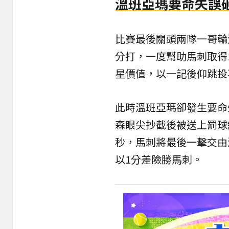
溫班亞瑪要命失誤
比賽最後關頭兩隊一哥輪
分打，一度幫助馬刺取得1
星價值，以一記後仰跳投
此時溫班亞瑪卻發生要命
森眼尖抄截後被送上罰球線
秒，馬刺將最後一擊交由
以1分差險勝馬刺。