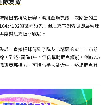
砸隊友背
流跳出來接管比賽，溫班亞瑪完成一次關鍵的三
04比102的微幅領先；但尼克布朗森隨即展現球
再度幫尼克扳平戰局。
失誤，直接把球傳到了隊友卡瑟爾的背上，布朗
，雖然2罰僅1中，但仍幫助尼克超前。倒數7.5
溫班亞瑪操刀，可惜出手未能命中，終場尼克就