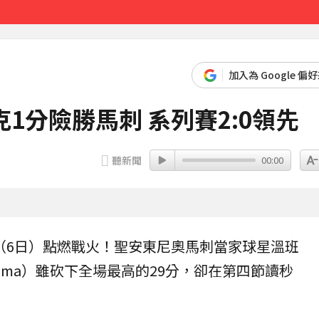
褶」本人無奈回應
43分鐘前
加入為 Google 偏
1分險勝馬刺 系列賽2:0領先
聽新聞
00:00
（6日）點燃戰火！聖安東尼奧
馬刺
當家球星溫班
anyama）雖砍下全場最高的29分，卻在第四節讀秒