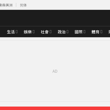
東森美洲
简体
生活
娛樂
社會
政治
國際
體育
褶」本人無奈回應
43分鐘前
婚15年保鮮秘訣曝
綁架撕票」千萬贖金救不回