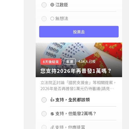
🔵 江啟臣
⚪ 無想法
投票去
4.5K人已投
6天後結束
單選
您支持2026年再普發1萬嗎？
立法院正討論「國民支援金」等相關提案，
2026年是否再普發1萬元仍待審議(請見下
方新聞)。如果2026年再普發1萬元，你支
👍 支持，全民都該領
持嗎？
💲 支持，但能發2萬嗎？
💰 支持，但應排富