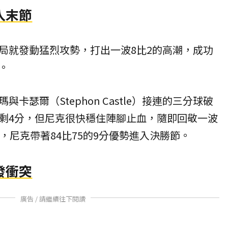
入末節
局就發動猛烈攻勢，打出一波8比2的高潮，成功
。
卡瑟爾（Stephon Castle）接連的三分球破
剩4分，但尼克很快穩住陣腳止血，隨即回敬一波
，尼克帶著84比75的9分優勢進入決勝節。
發衝突
廣告 / 請繼續往下閱讀