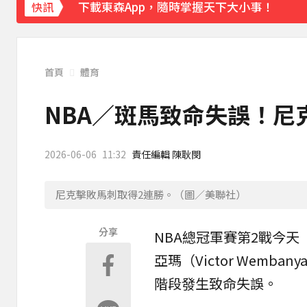
下載東森App，隨時掌握天下大小事！
快訊
八點檔女神美照遭放大腳趾！被酸「暗沉皺
首頁
體育
NBA／斑馬致命失誤！尼克
2026-06-06
11:32
責任編輯 陳耿閔
尼克擊敗馬刺取得2連勝。（圖／美聯社）
分享
NBA
總冠軍賽
第2戰今天
亞瑪（Victor Wemb
階段發生致命失誤。