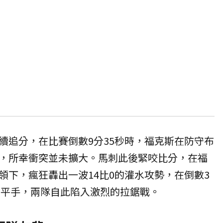
續追分，在比賽倒數9分35秒時，福克斯在防守布
，所幸衝突並未擴大。馬刺此後緊咬比分，在福
領下，瘋狂轟出一波14比0的灌水攻勢，在倒數3
97平手，兩隊自此陷入激烈的拉鋸戰。