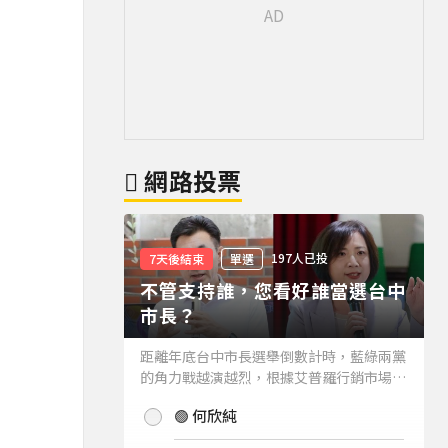
網路投票
197人已投
7天後結束
單選
不管支持誰，您看好誰當選台中
市長？
距離年底台中市長選舉倒數計時，藍綠兩黨
的角力戰越演越烈，根據艾普羅行銷市場研
究公司進行的最新台中市長民調結果也出爐
🟢 何欣純
(詳情請見下方新聞)。而不管支持誰，您看
好誰當選台中市長？