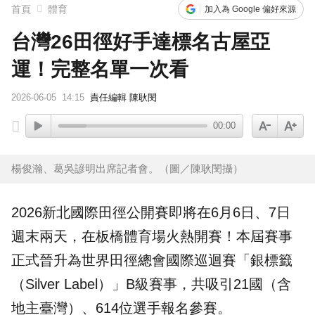
首頁
體育
加入為 Google 偏好來源
台灣26田徑好手達標名古屋亞
運！完整名單一次看
2026-06-05
14:15
責任編輯 陳耿閔
00:00
楊俊瀚、葛吳諺明出席記者會。（圖／陳耿閔攝）
2026新北國際田徑公開賽
即將在6月6日、7日
週末兩天，在板橋體育場火熱開賽！本屆賽事
正式晉升為世界田徑總會國際巡迴賽「銀標籤
（Silver Label）」B級賽事，共吸引21國（含
地主臺灣）、614位選手報名參賽。