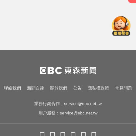
「白海豚」可放颱風假？蔣萬安：
料敵從寬、禦敵從嚴
白海豚撲日災情不斷！4.5萬民眾避
難、2萬戶停電
錯過「末班車」留宿男網友家！ 她
慘遭性侵2次
「白海豚」可放颱風假？蔣萬安：
料敵從寬、禦敵從嚴
白海豚撲日災情不斷！4.5萬民眾避
聯絡我們
新聞自律
關於我們
公告
隱私權政策
常見問題
難、2萬戶停電
業務行銷合作：
service@ebc.net.tw
用戶服務：
service@ebc.net.tw