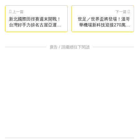
上一篇
下一篇
新北國際田徑賽週末開戰！
世足／世界盃將登場！溫哥
台灣好手力拚名古屋亞運門
華機場新科技迎接270萬旅
票
客
廣告 / 請繼續往下閱讀