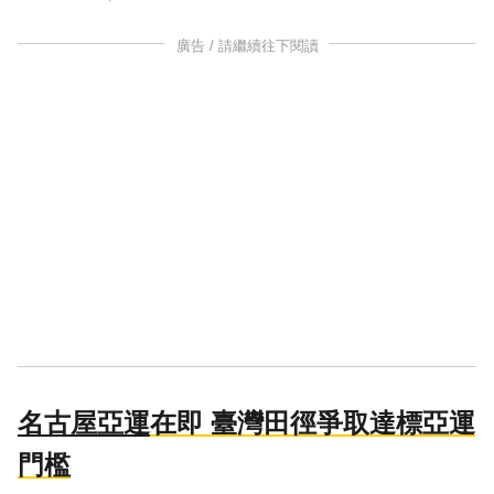
廣告 / 請繼續往下閱讀
名古屋亞運
在即 臺灣田徑爭取達標亞運
門檻