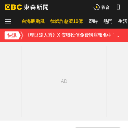
永和豆漿創辦人林炳生病逝 享壽70歲
白海豚颱風
律師詐慈濟10億
即時
熱門
生活
台指期夜盤狂飆736點 專家揭反彈契機上看48000點
《理財達人秀》X 安聯投信免費講座報名中！搶先卡位 2027
快訊
下載東森App，隨時掌握天下大小事！
淡水驚見龍捲風 氣象署證實：和白海豚有關