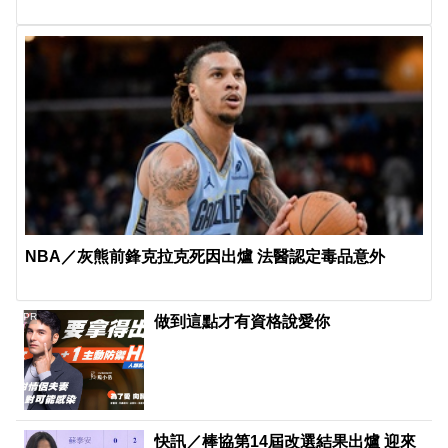
NBA／灰熊前鋒克拉克死因出爐 法醫認定毒品意外
PR
做到這點才有資格說愛你
快訊／棒協第14屆改選結果出爐 迎來