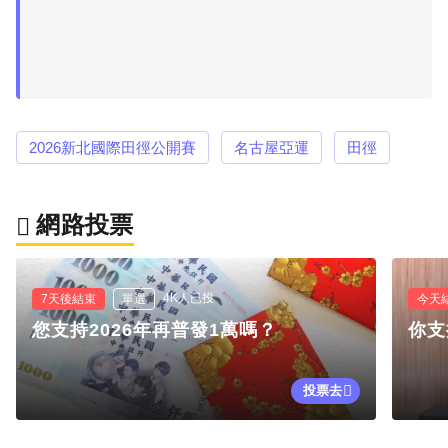
2026新北國際田徑公開賽
名古屋亞運
田徑
網路投票
4K人已投
7天後結束
單選
今天
您支持2026年再普發1萬嗎？
你支
投票去