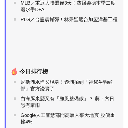
MLB／重返大聯盟僅3天！費爾柴德本季二度
遭水手DFA
PLG／台籃震撼彈！林秉聖返台加盟洋基工程
今日排行榜
尼斯湖水怪又現身！遊湖拍到「神秘生物頭
部」官方證實了
白海豚來襲又有「颱風整備假」？ 蔣：六日
恐有豪雨
Google人工智慧部門高層人事大地震 股價重
挫4%