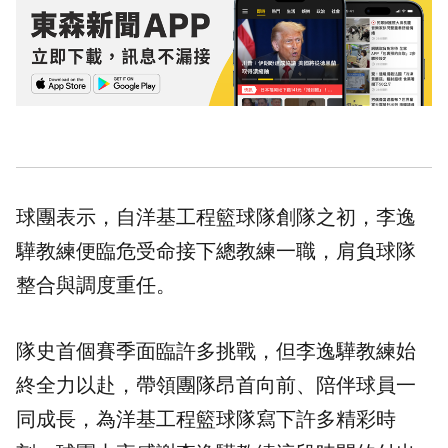
球團表示，自洋基工程籃球隊創隊之初，李逸
驊教練便臨危受命接下總教練一職，肩負球隊
整合與調度重任。
隊史首個賽季面臨許多挑戰，但李逸驊教練始
終全力以赴，帶領團隊昂首向前、陪伴球員一
同成長，為洋基工程籃球隊寫下許多精彩時