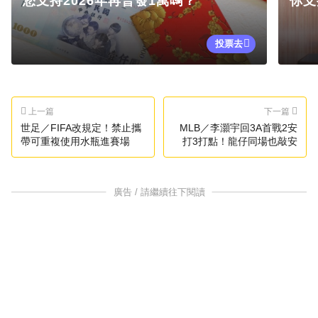
您支持2026年再普發1萬嗎？
你支
投票去
上一篇
下一篇
世足／FIFA改規定！禁止攜
MLB／李灝宇回3A首戰2安
帶可重複使用水瓶進賽場
打3打點！龍仔同場也敲安
廣告 / 請繼續往下閱讀