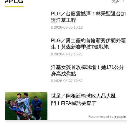
#PLG
更多
PLG／台籃震撼彈！林秉聖返台加
盟洋基工程
2026-08-05 16:12
PLG／勇士簽約首輪新秀伊朗外籍
生！莫森新賽季披7號戰袍
2026-07-17 16:21
洋基女孩首攻棒球場！她171公分
身高成焦點
2026-06-27 12:57
世足／阿根廷輸球敗人品大亂
鬥！FIFA喊話要查了
Recommended by