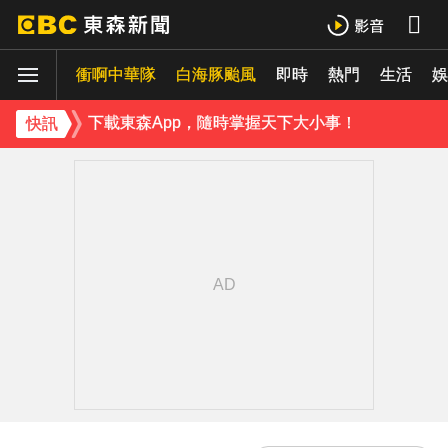
《理財達人秀》X 安聯投信免費講座報名中！搶先卡位 2027
衝啊中華隊
下載東森App，隨時掌握天下大小事！
白海豚颱風
即時
熱門
生活
娛
《理財達人秀》X 安聯投信免費講座報名中！搶先卡位 2027
快訊