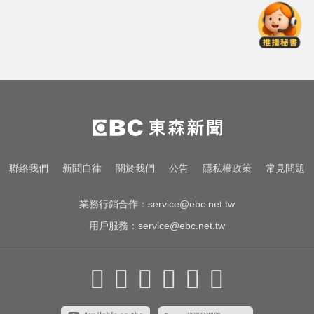
曾號召反女權集會！36歲網紅陳屍
住處 死因待查
創2月以來最大單日漲幅！黃金暴漲
4.4%突破4253美元
愛玩車／凱旋雙車登場 660新動力
更順暢
曾號召反女權集會！36歲網紅陳屍
聯絡我們
新聞自律
關於我們
公告
隱私權政策
常見問題
住處 死因待查
業務行銷合作：
service@ebc.net.tw
用戶服務：
service@ebc.net.tw