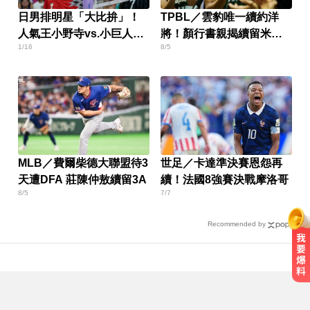
日男排明星「大比拚」！
TPBL／雲豹唯一續約洋
人氣王小野寺vs.小巨人關
將！顏行書親揭續留米勒
1/16
8/5
田誠大
關鍵
MLB／費爾柴德大聯盟待3
世足／卡達準決賽恩怨再
天遭DFA 莊陳仲敖續留3A
續！法國8強賽決戰摩洛哥
8/5
7/7
Recommended by
愛玩車／凱旋雙車登場 660新動力
更順暢