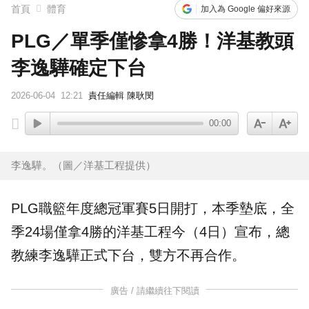
首頁
體育
加入為 Google 偏好來源
PLG／單季僅慘拿4勝！洋基教頭
李逸驊確定下台
2026-06-04
12:21
責任編輯 陳耿閔
00:00
李逸驊。（圖／洋基工程提供）
PLG
職籃年度總冠軍賽5日開打，本季墊底，全
季24場僅拿4勝的
洋基工程
今（4日）宣布，
總
教練
李逸驊
正式下台，雙方不再合作。
廣告 / 請繼續往下閱讀