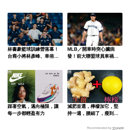
林書豪籃球訓練營落幕！
MLB／開車時突心臟病
台裔小將林彥峰、車侑城
發！前大聯盟球員車禍慘
曝心聲
死 享年37歲
PR
PR
踩著空氣，邁向極限，讓
減肥首選，檸檬加它，堅
每一步都輕盈有力
持一週，腰細了，瘦到你
懷疑人生
Recommended by