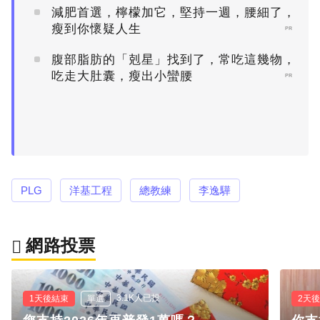
減肥首選，檸檬加它，堅持一週，腰細了，
瘦到你懷疑人生
PR
腹部脂肪的「剋星」找到了，常吃這幾物，
吃走大肚囊，瘦出小蠻腰
PR
PLG
洋基工程
總教練
李逸驊
網路投票
3.1K人已投
1天後結束
單選
2天