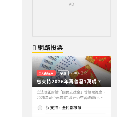
網路投票
2.4K人已投
2天後結束
單選
您支持2026年再普發1萬嗎？
立法院正討論「國民支援金」等相關提案，
2026年是否再普發1萬元仍待審議(請見下
方新聞)。如果2026年再普發1萬元，你支
👍 支持，全民都該領
持嗎？