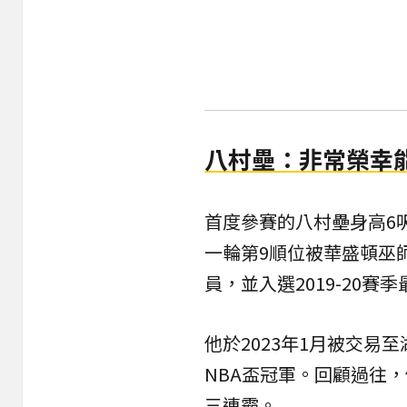
八村壘：非常榮幸
首度參賽的八村壘身高6呎
一輪第9順位被華盛頓巫
員，並入選2019-20
他於2023年1月被交易至
NBA盃冠軍。回顧過往
三連霸。