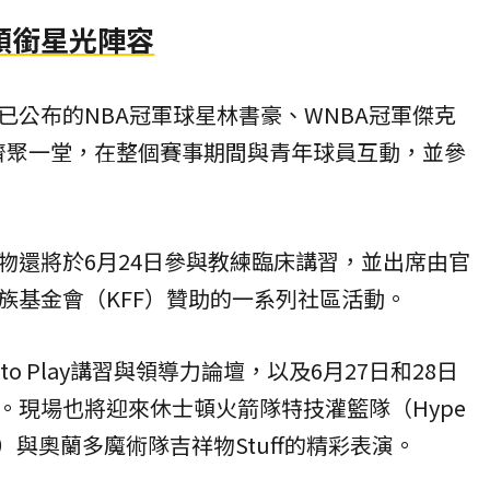
領銜星光陣容
已公布的NBA冠軍球星林書豪、WNBA冠軍傑克
son）齊聚一堂，在整個賽事期間與青年球員互動，並參
物還將於6月24日參與教練臨床講習，並出席由官
族基金會（KFF）贊助的一系列社區活動。
e to Play講習與領導力論壇，以及6月27日和28日
NBA講習。現場也將迎來休士頓火箭隊特技灌籃隊（Hype
vity”）與奧蘭多魔術隊吉祥物Stuff的精彩表演。