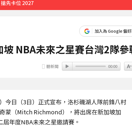
先卡位 2027
實原因」陳漢典壓力爆棚
7分鐘前
加入為 Google 偏
 最大震度4級
坡 NBA未來之星賽台灣2隊參
28分鐘前
聽新聞
00:00
）今日（3日）正式宣布，洛杉磯湖人隊前鋒
八村
蒙（Mitch Richmond），將出席在
新加坡
加
二屆年度NBA
未來之星邀請賽
。