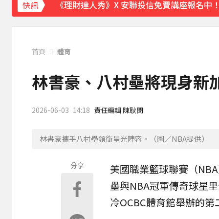
《理財達人秀》X 安聯投信免費講座報名中！搶
快訊
後悔讓Lulu嫁給陳漢典！Lu爸落淚吐「真
下載東森App，隨時掌握天下大小事！
首頁
體育
快訊／日本又地震！九州規模5.1極淺層地震
林書豪、八村壘將現身新加
2026-06-03
14:18
責任編輯 陳耿閔
林書豪攜手八村壘領銜星光陣容。（圖／NBA提供）
分享
美國職業籃球聯賽（
NBA
壘
與NBA冠軍傳奇球星里奇
冷OCBC體育館舉辦的第