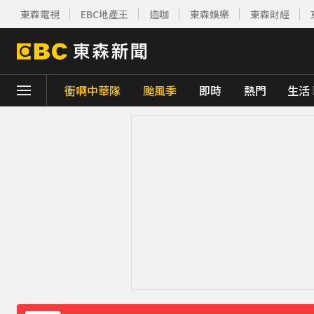
東森電視
EBC地產王
造咖
東森娛樂
東森財經
衝啊中華隊
颱風季
即時
熱門
生活
下載東森App，隨時掌握天下大小事！
快訊／日本又地震！九州規模5.1極淺層地震
路透：伊朗警告波灣國家 美再動武恐危及區
環法女子自行車賽爆「胸罩作弊」！官方急