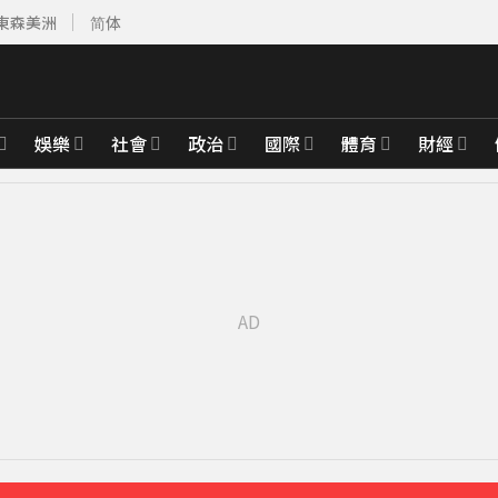
東森美洲
简体
娛樂
社會
政治
國際
體育
財經
 最大震度4級
28分鐘前
域能源設施
51分鐘前
出手
56分鐘前