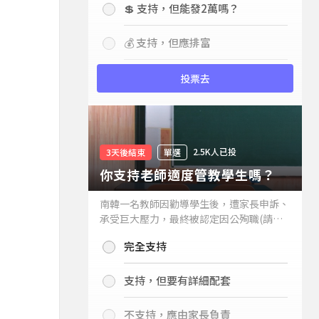
💲 支持，但能發2萬嗎？
💰 支持，但應排富
投票去
2.5K人已投
3天後結束
單選
你支持老師適度管教學生嗎？
南韓一名教師因勸導學生後，遭家長申訴、
承受巨大壓力，最終被認定因公殉職(請見
下列新聞)，引發外界關注教師教權。請問
完全支持
你支持老師適度管教學生嗎？
支持，但要有詳細配套
不支持，應由家長負責