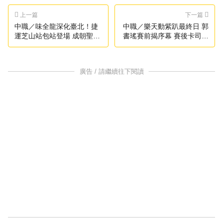
上一篇
下一篇
中職／味全龍深化臺北！捷
中職／樂天動紫趴最終日 郭
運芝山站包站登場 成朝聖新
書瑤賽前揭序幕 賽後卡司曝
地標
光
廣告 / 請繼續往下閱讀