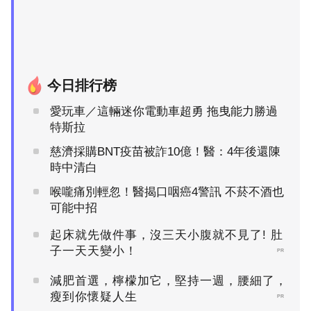
今日排行榜
愛玩車／這輛迷你電動車超勇 拖曳能力勝過
特斯拉
慈濟採購BNT疫苗被詐10億！醫：4年後還陳
時中清白
喉嚨痛別輕忽！醫揭口咽癌4警訊 不菸不酒也
可能中招
起床就先做件事，沒三天小腹就不見了! 肚
子一天天變小！
PR
減肥首選，檸檬加它，堅持一週，腰細了，
瘦到你懷疑人生
PR