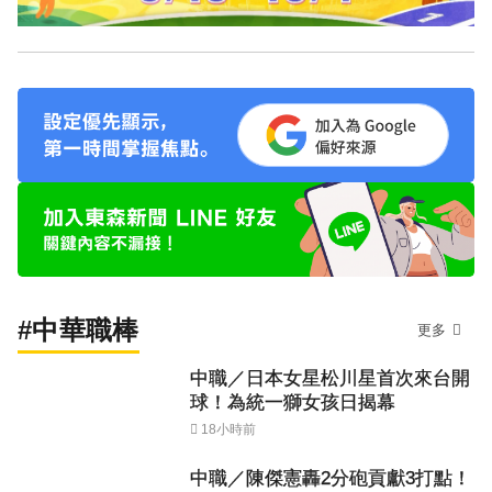
#中華職棒
更多
中職／日本女星松川星首次來台開
球！為統一獅女孩日揭幕
18小時前
中職／陳傑憲轟2分砲貢獻3打點！