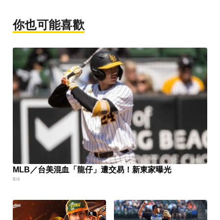
你也可能喜歡
MLB／台美混血「龍仔」遭交易！新東家曝光
8/4