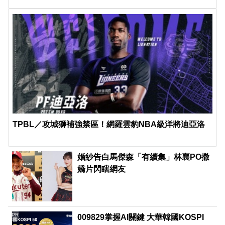
TPBL／攻城獅補強禁區！網羅雲豹NBA級洋將迪亞洛
婚紗告白馬傑森「有續集」林襄PO撒
嬌片閃瞎網友
PR
009829掌握AI關鍵 大華韓國KOSPI