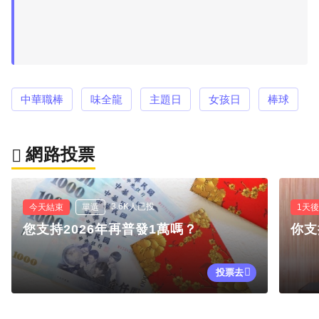
中華職棒
味全龍
主題日
女孩日
棒球
網路投票
3.6K人已投
今天結束
單選
1天
您支持2026年再普發1萬嗎？
你支
投票去