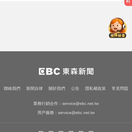
明年起0~18歲「每月領5千」 賴清
德喊：此時不生待何時
採購疫苗遭詐騙 慈濟委任律師發聲
明：不排除民事求償
千金股跌落神壇！國巨收540元 分
析師：只是剛開始
明年起0~18歲「每月領5千」 賴清
德喊：此時不生待何時
採購疫苗遭詐騙 慈濟委任律師發聲
聯絡我們
新聞自律
關於我們
公告
隱私權政策
常見問題
明：不排除民事求償
業務行銷合作：
service@ebc.net.tw
用戶服務：
service@ebc.net.tw