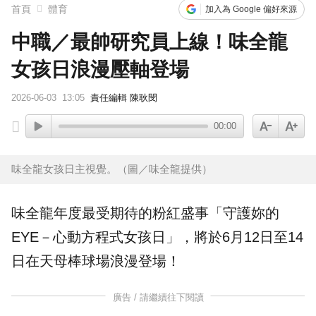
首頁
體育
加入為 Google 偏好來源
中職／最帥研究員上線！味全龍
女孩日浪漫壓軸登場
2026-06-03
13:05
責任編輯 陳耿閔
00:00
味全龍女孩日主視覺。（圖／味全龍提供）
味全龍
年度最受期待的粉紅盛事「守護妳的
EYE－心動方程式
女孩日
」，將於6月12日至14
日在天母
棒球
場浪漫登場！
廣告 / 請繼續往下閱讀