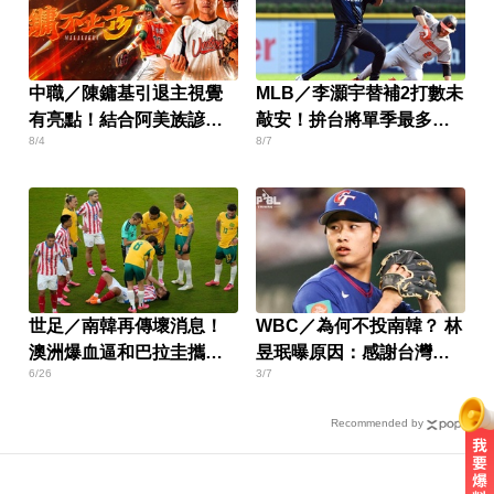
中職／陳鏞基引退主視覺
MLB／李灝宇替補2打數未
有亮點！結合阿美族諺語
敲安！拚台將單季最多安
8/4
8/7
Malalikec
卡關
世足／南韓再傳壞消息！
WBC／為何不投南韓？ 林
澳洲爆血逼和巴拉圭攜手
昱珉曝原因：感謝台灣球
6/26
3/7
闖32強
迷…
Recommended by