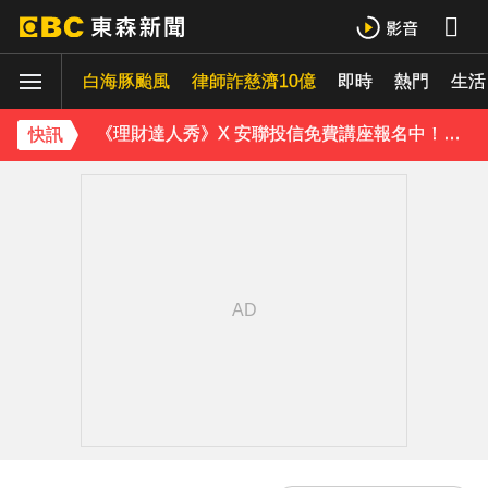
《理財達人秀》X 安聯投信免費講座報名中！搶先卡位 2027
白海豚颱風
下載東森App，隨時掌握天下大小事！
律師詐慈濟10億
即時
熱門
生活
《理財達人秀》X 安聯投信免費講座報名中！搶先卡位 2027
快訊