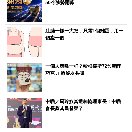
50今強勢開募
PR
肚腩一抓一大把，只需1個雞蛋，用一
個瘦一個
PR
一個人爽嗑一桶？哈根達斯72%濃醇
巧克力 掀脆友共鳴
中職／周玲妏當選棒協理事長！中職
會長蔡其昌發聲了