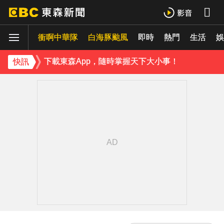
羅美玲連生三胎！自爆與尪「2年沒接吻」白家綺急拱放閃
衝啊中華隊
白海豚颱風
即時
熱門
生活
ENHYPEN西村力站姐輕生亡！生前淚喊「本想再活久點」粉絲怒轟：別再差別對待
娛
下載東森App，隨時掌握天下大小事！
快訊
《理財達人秀》X 安聯投信免費講座報名中！搶先卡位 2027