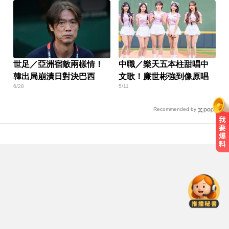
世足／亞洲宿敵兩樣情！
中職／樂天五本柱甜唱中
韓出局崩潰日對決巴西
文歌！廉世彬強到像原唱
6/28
5/11
Recommended by
白海豚逼近放颱風假？蔣萬安說話
了
高雄夜班保全滑撞護欄 車停路邊
「折腰倒副駕」亡！
淑麗氣象／白海豚路徑變了！最快