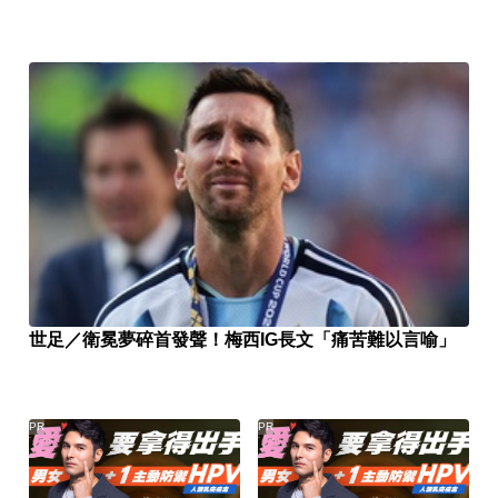
世足／衛冕夢碎首發聲！梅西IG長文「痛苦難以言喻」
PR
PR