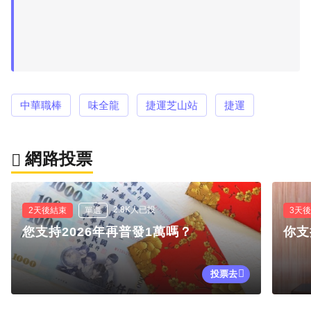
中華職棒
味全龍
捷運芝山站
捷運
網路投票
2.8K人已投
2天後結束
單選
3天
您支持2026年再普發1萬嗎？
你支
投票去