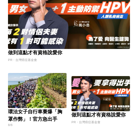
做到這點才有資格說愛你
PR・台灣癌症基金會
環法女子自行車賽爆「胸
做到這點才有資格說愛你
罩作弊」！官方急出手
PR・台灣癌症基金會
8/6