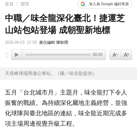
首頁
體育
加入為 Google 偏好來源
中職／味全龍深化臺北！捷運芝
山站包站登場 成朝聖新地標
2026-06-03
12:58
責任編輯 陳耿閔
00:00
天母棒球場周邊公車站。（圖／味全龍提供）
五月「台北城市月」主題月，
味全龍
打下令人
振奮的戰績。為持續深化屬地主義經營，並強
化球隊與臺北地區的連結，味全龍近期完成多
項主場周邊視覺升級工程。