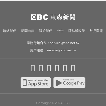
明海警 未來一週降雨熱區曝
白海豚逼近放颱風假？蔣萬安說話
了
高雄夜班保全滑撞護欄 車停路邊
聯絡我們
新聞自律
關於我們
公告
隱私權政策
常見問題
「折腰倒副駕」亡！
業務行銷合作：
service@ebc.net.tw
用戶服務：
service@ebc.net.tw
Copyright © 2024
EBC