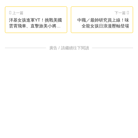
上一篇
下一篇
洋基女孩進軍YT！挑戰美國
中職／最帥研究員上線！味
雲霄飛車、直擊旅美小將柯
全龍女孩日浪漫壓軸登場
敬賢
廣告 / 請繼續往下閱讀