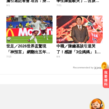
灑引退記者會 坦言：身體
學生陳盈駿哭了…含淚比
8/1
7/21
動不了
賽
世足／2026世界盃驚現
中職／陳鏞基談引退哭
「神預言」 網翻出五年前
了！感謝「3位媽媽」 1字
7/15
8/4
貼文嚇傻：未來人
總結棒球人生
Recommended by
後悔讓Lulu嫁給陳漢典！Lu爸落淚
吐「真實原因」陳漢典壓力爆棚
8月ETF除息潮來了！ 14檔「配息率