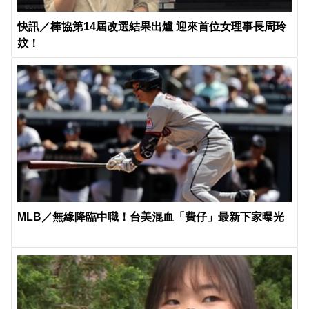
快訊／棒協第14屆改選結果出爐 迎來首位女理事長周玲
妏！
MLB／無緣降臨中職！台美混血「費仔」最新下家曝光