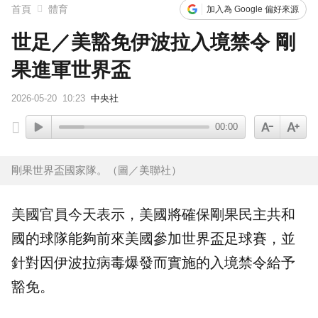
首頁
體育
加入為 Google 偏好來源
世足／美豁免伊波拉入境禁令 剛
果進軍世界盃
2026-05-20
10:23
中央社
00:00
剛果世界盃國家隊。（圖／美聯社）
美國官員今天表示，美國將確保
剛果
民主共和
國的球隊能夠前來美國參加
世界盃
足球賽，並
針對因
伊波拉
病毒爆發而實施的入境禁令給予
豁免。