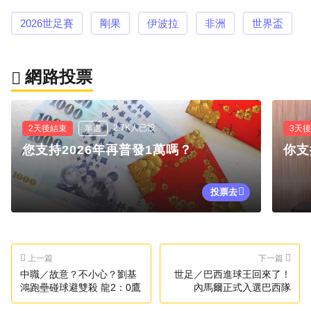
2026世足賽
剛果
伊波拉
非洲
世界盃
網路投票
2.7K人已投
2天後結束
單選
3天
您支持2026年再普發1萬嗎？
你支
投票去
上一篇
下一篇
中職／故意？不小心？劉基
世足／巴西進球王回來了！
鴻跑壘碰球避雙殺 龍2：0鷹
內馬爾正式入選巴西隊