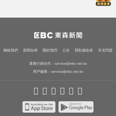
逾10%」一次看
每天2000CC是錯的？醫師曝「喝水
黃金公式」猛灌恐水中毒
後悔讓Lulu嫁給陳漢典！Lu爸落淚
吐「真實原因」陳漢典壓力爆棚
8月ETF除息潮來了！ 14檔「配息率
聯絡我們
新聞自律
關於我們
公告
隱私權政策
常見問題
逾10%」一次看
業務行銷合作：
service@ebc.net.tw
用戶服務：
service@ebc.net.tw