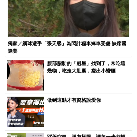
獨家／網球選手「張天馨」為閃計程車摔車受傷 缺席國
際賽
PR
腹部脂肪的「剋星」找到了，常吃這
幾物，吃走大肚囊，瘦出小蠻腰
PR
做到這點才有資格說愛你
PR
踩著空氣，邁向極限，讓每一步都輕