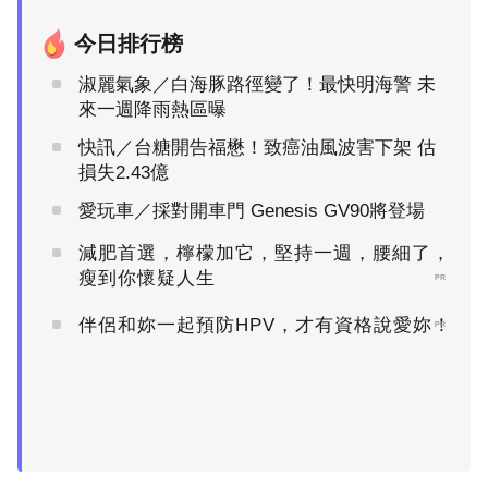
今日排行榜
淑麗氣象／白海豚路徑變了！最快明海警 未
來一週降雨熱區曝
快訊／台糖開告福懋！致癌油風波害下架 估
損失2.43億
愛玩車／採對開車門 Genesis GV90將登場
減肥首選，檸檬加它，堅持一週，腰細了，
瘦到你懷疑人生
PR
伴侶和妳一起預防HPV，才有資格說愛妳！
PR