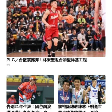
PLG／台籃震撼彈！林秉聖返台加盟洋基工程
8/5
告別21年生涯！陽岱鋼淚
前裕隆總教練林正明逝世