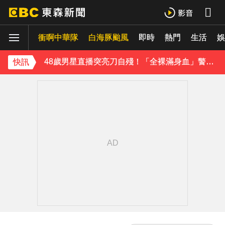
《理財達人秀》X 安聯投信免費講座報名中！搶先卡位 2027
衝啊中華隊
白海豚颱風
即時
熱門
生活
日傳奇女星辭世！兒子曝「最後時刻」：如沉睡般離開
娛
48歲男星直播突亮刀自殘！「全裸滿身血」警急破門 家屬發聲曝現況
快訊
遭前夫割頸脅迫！「兇版李毓芬」陷養套殺慘賠2000萬 2度遇感情詐騙
下載東森App，隨時掌握天下大小事！
新北割頸案近3年！受害少年姓名解禁公開 父心碎發聲