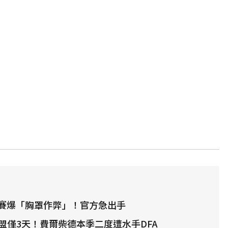
賽爆「胸罩作弊」！官方急出手
聯盟僅3天！費爾柴德本季二度遭水手DFA