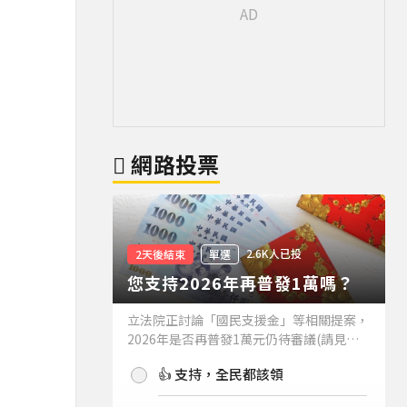
網路投票
2.6K人已投
2天後結束
單選
您支持2026年再普發1萬嗎？
立法院正討論「國民支援金」等相關提案，
2026年是否再普發1萬元仍待審議(請見下
方新聞)。如果2026年再普發1萬元，你支
👍 支持，全民都該領
持嗎？