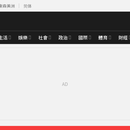
東森美洲
简体
生活
娛樂
社會
政治
國際
體育
財經
心聲
14分鐘前