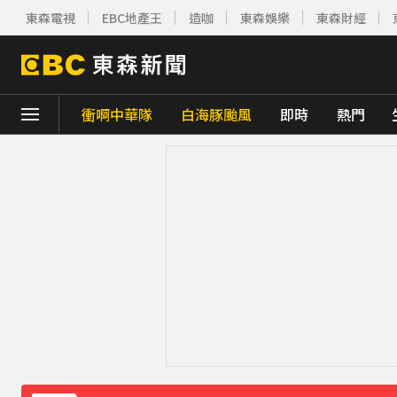
東森電視
EBC地產王
造咖
東森娛樂
東森財經
衝啊中華隊
白海豚颱風
即時
熱門
下載東森App，隨時掌握天下大小事！
台灣讀1科系「後悔率」高達56% 過來人吐