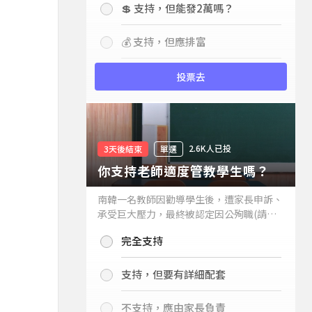
💲 支持，但能發2萬嗎？
💰 支持，但應排富
投票去
2.6K人已投
3天後結束
單選
你支持老師適度管教學生嗎？
南韓一名教師因勸導學生後，遭家長申訴、
承受巨大壓力，最終被認定因公殉職(請見
下列新聞)，引發外界關注教師教權。請問
完全支持
你支持老師適度管教學生嗎？
支持，但要有詳細配套
不支持，應由家長負責