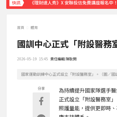
《理財達人秀》X 安聯投信免費講座報名中！搶
快訊
15年摯愛離世！唐綺陽頭七驚見「驚人畫面
下載東森App，隨時掌握天下大小事！
首頁
體育
台灣讀1科系「後悔率」高達56% 過來人吐
國訓中心正式「附設醫務室
2026-05-19
15:45
責任編輯 陳耿閔
國家運動訓練中心正式設立「附設醫務室」。（圖／國
分享
為持續提升國家隊選手醫
正式設立「
附設醫務室
」
照護量能，提供更即時、
康支持體系。