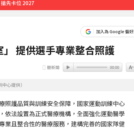
先卡位 2027
」感動喊：真不是蓋的
39分鐘前
加入為 Google 偏
心聲
」 提供選手專業整合照護
14分鐘前
聽新聞
00:00
訓中心提供）
療照護品質與訓練安全保障，國家運動訓練中心
，依法設置為正式醫療機構，全面強化運動醫學
專業且整合性的醫療服務，建構完善的國家隊健