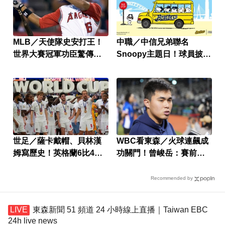
MLB／天使隊史安打王！
中職／中信兄弟聯名
世界大賽冠軍功臣驚傳離
Snoopy主題日！球員披花
世
生漫畫戰袍應戰
世足／薩卡戴帽、貝林漢
WBC看東森／火球連飆成
姆寫歷史！英格蘭6比4退
功關門！曾峻岳：賽前緊
法國奪季軍
張乾嘔、雪恥上屆WBC
Recommended by
東森新聞 51 頻道 24 小時線上直播｜Taiwan EBC
24h live news