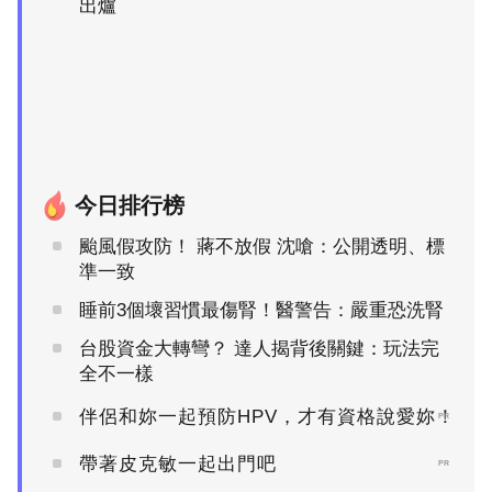
出爐
今日排行榜
颱風假攻防！ 蔣不放假 沈嗆：公開透明、標
準一致
睡前3個壞習慣最傷腎！醫警告：嚴重恐洗腎
台股資金大轉彎？ 達人揭背後關鍵：玩法完
全不一樣
伴侶和妳一起預防HPV，才有資格說愛妳！
PR
帶著皮克敏一起出門吧
PR