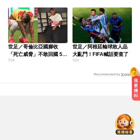
世足／哥倫比亞國腳收
世足／阿根廷輸球敗人品
「死亡威脅」不敢回國 5歲
大亂鬥！FIFA喊話要查了
7/10
7/21
女兒也受害
Recommended by
快訊／最新預報出爐！ 2縣市風力
達「停班停課」標準
跌倒竟成致命殺手？醫揭長輩防骨
鬆失智三關鍵