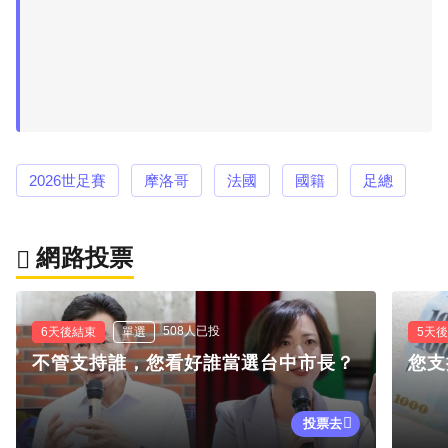
2026世足賽
摩洛哥
法國
國籍
足總
網路投票
508人已投
6天後結束
單選
5天
不管支持誰，您看好誰當選台中市長？
您支
投票去