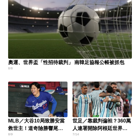
奧運、世界盃「性招待裁判」 南韓足協報公帳被抓包
8/8
MLB／大谷10局致勝安當
世足／靠裁判偏袒？360萬
救世主！道奇險勝響尾蛇
人連署開除阿根廷世界盃
8/9
7/14
終止7連敗
資格！