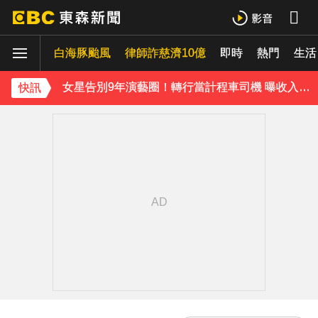
SEVENTEEN勝寬、Dino同天入伍！玟奎9月服替代役
白海豚颱風
律師詐慈濟10億
即時
熱門
生活
泰男團Dragon 5男星爆死訊！騎單車離家失聯 陳屍河中驚見「20公斤重物」
女星告別9年演藝圈！轉行當計程車司機 曝收入：比演員賺更多
快訊
蔡阿嘎陷爭議！蘿拉神隱19個月首發文 遭酸「詐騙集團回歸」回應了
下載東森App，隨時掌握天下大小事！
全台連鎖咖啡聲量前10名榜單出爐 「這家」壓倒性奪冠