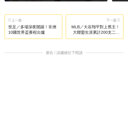
上一篇
下一篇
世足／多場深夜開踢！非洲
MLB／大谷翔平對上舊主！
10國世界盃賽程出爐
大聯盟生涯累計200支二壘
安打
廣告 / 請繼續往下閱讀