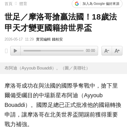
首頁
體育
加入為 Google 偏好來源
世足／摩洛哥搶贏法國！18歲法
甲天才變更國籍拚世界盃
2026-05-17
11:29
實習編輯 錢柏安
00:00
布阿迪（Ayyoub Bouaddi）。（圖／美聯社）
摩洛哥
成功在與
法國
的國際爭奪戰中，搶下里
爾備受矚目的中場新星布阿迪（Ayyoub
Bouaddi）。國際
足總
已正式批准他的
國籍
轉換
申請，讓摩洛哥在北美世界盃開踢前獲得重要
戰力補強。