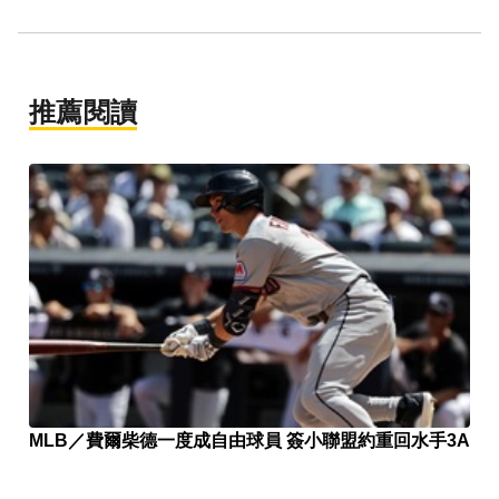
推薦閱讀
MLB／費爾柴德一度成自由球員 簽小聯盟約重回水手3A