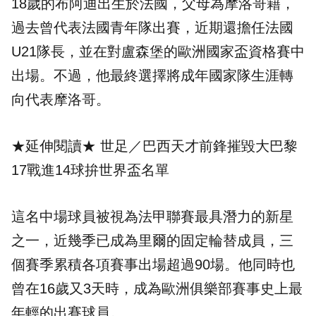
18歲的布阿迪出生於法國，父母為摩洛哥籍，
過去曾代表法國青年隊出賽，近期還擔任法國
U21隊長，並在對盧森堡的歐洲國家盃資格賽中
出場。不過，他最終選擇將成年國家隊生涯轉
向代表摩洛哥。
★延伸閱讀★
世足／巴西天才前鋒摧毀大巴黎
17戰進14球拚世界盃名單
這名中場球員被視為法甲聯賽最具潛力的新星
之一，近幾季已成為里爾的固定輪替成員，三
個賽季累積各項賽事出場超過90場。他同時也
曾在16歲又3天時，成為歐洲俱樂部賽事史上最
年輕的出賽球員。