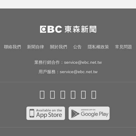
影／國道雨天驚魂！小貨車疑遇水
漂「方向盤抓不住」翻車
快訊／最新預報出爐！ 2縣市風力
達「停班停課」標準
跌倒竟成致命殺手？醫揭長輩防骨
聯絡我們
新聞自律
關於我們
公告
隱私權政策
常見問題
鬆失智三關鍵
業務行銷合作：
service@ebc.net.tw
用戶服務：
service@ebc.net.tw