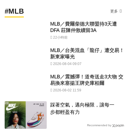
#MLB
更多
MLB／費爾柴德大聯盟待3天遭
DFA 莊陳仲敖續留3A
22小時前
MLB／台美混血「龍仔」遭交易！
新東家曝光
2026-08-04 09:07
MLB／震撼彈！道奇送走3大物 交
易換來塞揚王牌史庫柏爾
2026-08-02 11:59
PR
踩著空氣，邁向極限，讓每一
步都輕盈有力
Recommended by