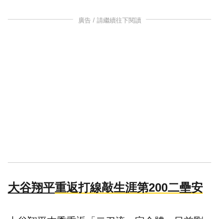
廣告 / 請繼續往下閱讀
大谷翔平
重返打線敲生涯第200二壘安