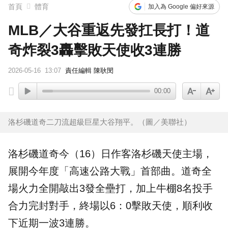
首頁
體育
加入為 Google 偏好來源
MLB／大谷重返先發扛長打！道
奇炸裂3轟擊敗天使收3連勝
2026-05-16
13:07
責任編輯 陳耿閔
00:00
洛杉磯道奇二刀流超級巨星大谷翔平。（圖／美聯社）
洛杉磯道奇
今（16）日作客
洛杉磯天使
主場，
展開今年度「高速公路大戰」首部曲。道奇全
場火力全開敲出3發全壘打，加上牛棚8名投手
合力完封對手，終場以6：0擊敗天使，順利收
下近期一波3連勝。