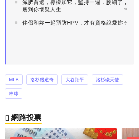
減肥首選，檸檬加它，堅持一週，腰細了，
瘦到你懷疑人生
PR
伴侶和妳一起預防HPV，才有資格說愛妳！
PR
MLB
洛杉磯道奇
大谷翔平
洛杉磯天使
棒球
網路投票