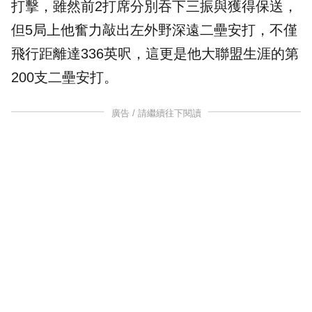
打擊，雖然前2打席分別吞下三振與獲得保送，
但5局上他奮力敲出左外野深遠二壘安打，不僅
飛行距離達336英呎，這更是他大聯盟生涯的第
200支二壘安打。
廣告 / 請繼續往下閱讀