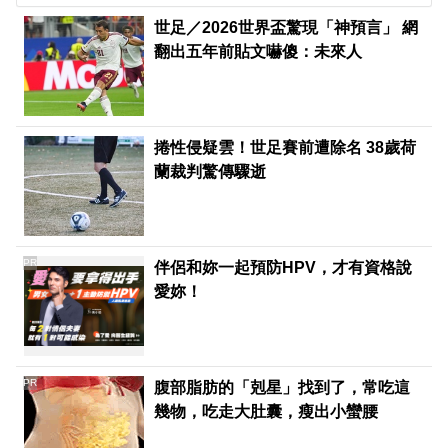
世足／2026世界盃驚現「神預言」 網
翻出五年前貼文嚇傻：未來人
捲性侵疑雲！世足賽前遭除名 38歲荷
蘭裁判驚傳驟逝
PR
伴侶和妳一起預防HPV，才有資格說
愛妳！
PR
腹部脂肪的「剋星」找到了，常吃這
幾物，吃走大肚囊，瘦出小蠻腰