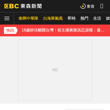
台灣讀1科系「後悔率」高達56% 過來人吐心聲
衝啊中華隊
白海豚颱風
即時
熱門
生活
《理財達人秀》X 安聯投信免費講座報名中！搶先卡位 2027
娛
18歲帥兒離開台灣！前主播蔣雅淇忍淚嘆：最難放手的是媽媽
快訊
15年摯愛離世！唐綺陽頭七驚見「驚人畫面」感動喊：真不是蓋的
下載東森App，隨時掌握天下大小事！
律師勾掮客誆「可買BNT疫苗」 詐慈濟10億