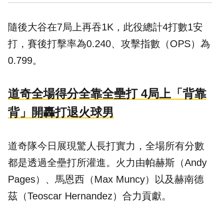
隨後大谷在7局上再吞1K，此役總計4打數1安
打，賽後打擊率為0.240、攻擊指數（OPS）為
0.799。
道奇全場得分全靠全壘打 4局上「背靠
背」開轟打退火球男
道奇隊今日展現驚人長打實力，全場所有分數
都是透過全壘打所灌進。火力由帕赫斯（Andy
Pages）、馬恩西（Max Muncy）以及赫南德
茲（Teoscar Hernandez）合力貢獻。