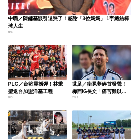
中職／陳鏞基談引退哭了！感謝「3位媽媽」 1字總結棒
球人生
8/4
PLG／台籃震撼彈！林秉
世足／衛冕夢碎首發聲！
聖返台加盟洋基工程
梅西IG長文「痛苦難以言
8/5
7/21
喻」