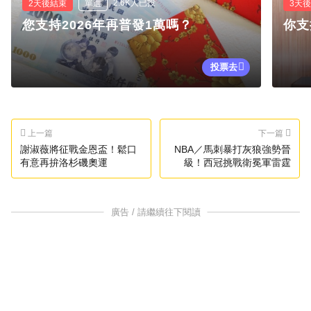
2.6K人已投
2天後結束
單選
3天
您支持2026年再普發1萬嗎？
你支
投票去
上一篇
下一篇
謝淑薇將征戰金恩盃！鬆口
NBA／馬刺暴打灰狼強勢晉
有意再拚洛杉磯奧運
級！西冠挑戰衛冕軍雷霆
廣告 / 請繼續往下閱讀