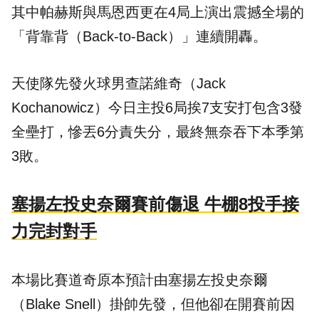
其中帕赫斯與馬恩西更在4局上演出震撼全場的
「背靠背（Back-to-Back）」連續開轟。
天使隊先發火球男查諾維奇（Jack
Kochanowicz）今日主投6局挨7支安打包含3發
全壘打，慘丟6分責失分，最終無奈吞下本季第
3敗。
塞揚左投史奈爾賽前傷退 牛棚8投手接
力完封對手
本場比賽道奇原本預計由塞揚左投史奈爾
（Blake Snell）掛帥先發，但他卻在開賽前因