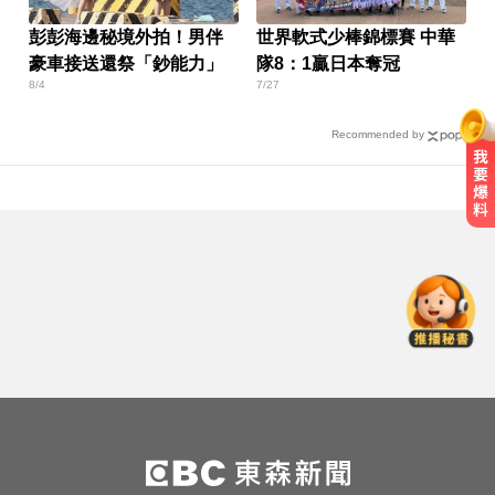
彭彭海邊秘境外拍！男伴
世界軟式少棒錦標賽 中華
豪車接送還祭「鈔能力」
隊8：1贏日本奪冠
8/4
7/27
Recommended by
台股回檔ETF全賺「該跑嗎？」網
揭最大陷阱 勸調節1類股
新／前台南議長郭信良涉侵占 檢建
請從重量刑
愛玩車／這Defender OCTA不僅猛
還很黑
台股回檔ETF全賺「該跑嗎？」網
揭最大陷阱 勸調節1類股