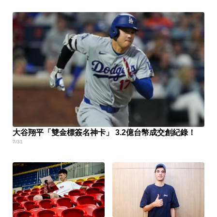
大谷翔平「雙金標簽名神卡」 3.2億台幣成交創紀錄！
7/31