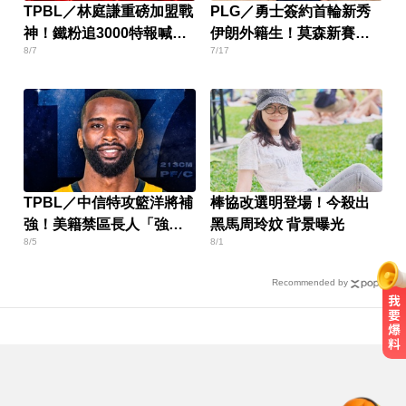
TPBL／林庭謙重磅加盟戰
PLG／勇士簽約首輪新秀
神！鐵粉追3000特報喊：
伊朗外籍生！莫森新賽季
8/7
7/17
不加班了
披7號戰袍
TPBL／中信特攻籃洋將補
棒協改選明登場！今殺出
強！美籍禁區長人「強
黑馬周玲妏 背景曝光
8/5
8/1
斯」加盟
Recommended by
南部今演習不降速！今早10點手機
狂響 違者最高罰15萬