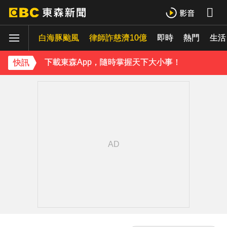
《理財達人秀》X 安聯投信免費講座報名中！搶先卡位 2027
白海豚颱風
律師詐慈濟10億
即時
熱門
生活
下載東森App，隨時掌握天下大小事！
快訊
內政部向憲法法庭遞狀 聲請解散統促黨