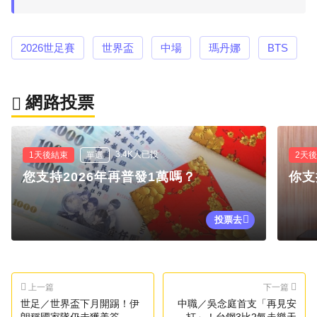
2026世足賽
世界盃
中場
瑪丹娜
BTS
網路投票
3.4K人已投
1天後結束
單選
2天
您支持2026年再普發1萬嗎？
你支
投票去
上一篇
下一篇
世足／世界盃下月開踢！伊
中職／吳念庭首支「再見安
朗稱國家隊仍未獲美簽
打」！台鋼3比2氣走樂天