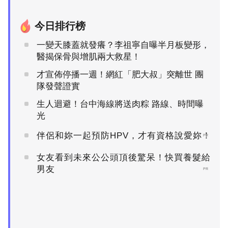
今日排行榜
一變天膝蓋就發癢？李祖寧自曝半月板變形，
醫揭保骨與增肌兩大救星！
才宣佈停播一週！網紅「肥大叔」突離世 團
隊發聲證實
生人迴避！台中海線將送肉粽 路線、時間曝
光
伴侶和妳一起預防HPV，才有資格說愛妳！
PR
女友看到未來公公頭頂後驚呆！快買養髮給
男友
PR