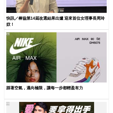
快訊／棒協第14屆改選結果出爐 迎來首位女理事長周玲
妏！
PR
踩著空氣，邁向極限，讓每一步都輕盈有力
PR