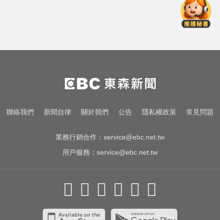
國中暑輔悲劇！小六升國一男學生
折斷掃把刺傷女師 右眼恐失明
王凱過世還回棚內拍戲？製作人靈
堂喊：你殺青了
南部今演習不降速！今早10點手機
狂響 違者最高罰15萬
國中暑輔悲劇！小六升國一男學生
聯絡我們
新聞自律
關於我們
公告
隱私權政策
常見問題
折斷掃把刺傷女師 右眼恐失明
業務行銷合作：
service@ebc.net.tw
用戶服務：
service@ebc.net.tw