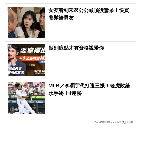
PR
女友看到未來公公頭頂後驚呆！快買
養髮給男友
PR
做到這點才有資格說愛你
MLB／李灝宇代打遭三振！老虎敗給
水手終止4連勝
Recommended by