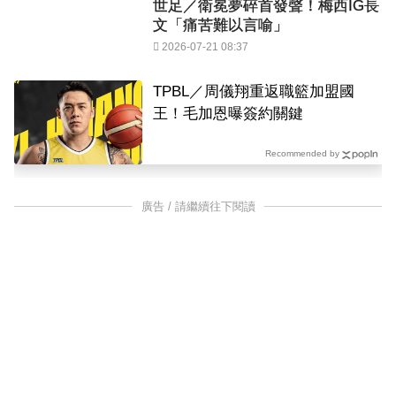
世足／衛冕夢碎首發聲！梅西IG長
文「痛苦難以言喻」
2026-07-21 08:37
TPBL／周儀翔重返職籃加盟國
王！毛加恩曝簽約關鍵
Recommended by
廣告 / 請繼續往下閱讀