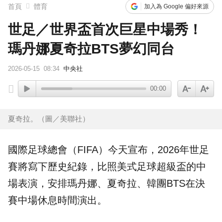
首頁
體育
加入為 Google 偏好來源
世足／世界盃首次巨星中場秀！
瑪丹娜夏奇拉BTS夢幻同台
2026-05-15
08:34
中央社
00:00
夏奇拉。（圖／美聯社）
國際足球總會（FIFA）今天宣布，2026年世足
賽將寫下歷史紀錄，比照美式足球超級盃的
中
場
表演，安排
瑪丹娜
、夏奇拉、韓團
BTS
在決
賽中場休息時間演出。