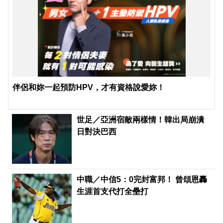
伴侶和妳一起預防HPV，才有資格說愛妳！
世足／亞洲宿敵兩樣情！韓出局崩潰
日對決巴西
中職／中信5：0完封富邦！ 曾頌恩轟
生涯首支代打全壘打