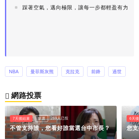
踩著空氣，邁向極限，讓每一步都輕盈有力
PR
NBA
曼菲斯灰熊
克拉克
前鋒
過世
網路投票
269人已投
7天後結束
單選
6天
不管支持誰，您看好誰當選台中市長？
您支