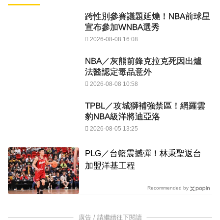
跨性別參賽議題延燒！NBA前球星
宣布參加WNBA選秀
2026-08-08 16:08
NBA／灰熊前鋒克拉克死因出爐
法醫認定毒品意外
2026-08-08 10:58
TPBL／攻城獅補強禁區！網羅雲
豹NBA級洋將迪亞洛
2026-08-05 13:25
PLG／台籃震撼彈！林秉聖返台
加盟洋基工程
Recommended by
廣告 / 請繼續往下閱讀