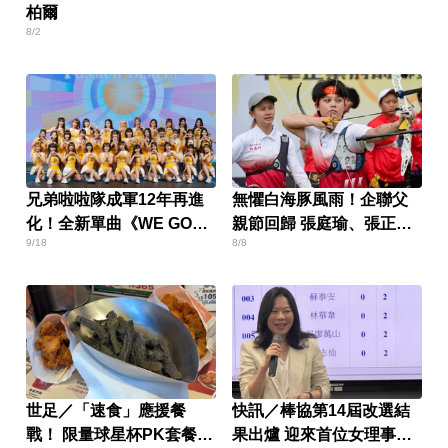
柏爾
8/2
兄弟啦啦隊成軍12年再進
無懼白海豚風雨！企聯父
化！全新單曲《WE GOT
親節回歸 張庭瑜、張正韋
9/18
8/8
YOU》大巨蛋首發
用勝利感謝老爸
世足／「速食」應援餐
快訊／棒協第14屆改選結
戰！ 限量球星杯PK套餐88
果出爐 迎來首位女理事長