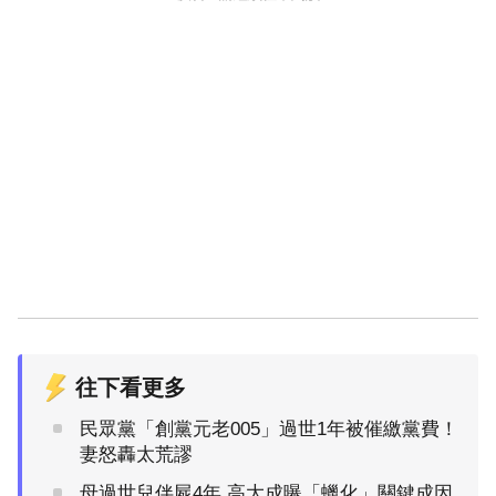
往下看更多
民眾黨「創黨元老005」過世1年被催繳黨費！
妻怒轟太荒謬
母過世兒伴屍4年 高大成曝「蠟化」關鍵成因