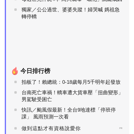
獨家／公公過世、婆婆失蹤！婦哭喊 媽祖急
轉停轎
今日排行榜
拍板了！賴總統：0-18歲每月5千明年起發放
台南死亡車禍！轎車遭大貨車壓「扭曲變形」
男駕駛受困亡
快訊／颱風假最新！全台9地達標「停班停
課」 風雨預測一次看
做到這點才有資格說愛你
PR