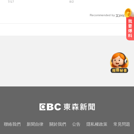
7/17
8/2
折
周玲妏！
Recommended by
南韓影帝涉毒案後近況曝！劉亞仁
親密照瘋傳 他高調示愛
里約直升機墜毀 哥倫比亞一家3名
女性罹難
台指期夜盤狂飆736點 專家揭反彈
契機上看48000點
南韓影帝涉毒案後近況曝！劉亞仁
親密照瘋傳 他高調示愛
里約直升機墜毀 哥倫比亞一家3名
聯絡我們
新聞自律
關於我們
公告
隱私權政策
常見問題
女性罹難