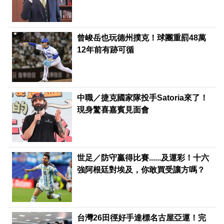
曾峻岳也玩德州撲克！球團重罰48萬
12年前有跡可循
中職／捷克國家隊投手Satoria來了！
現身驚喜嘉賓見面會
世足／防守贏得比賽......及運彩！十六
強阿根廷對埃及，你敢買受讓方嗎？
台灣26田徑好手達標名古屋亞運！完