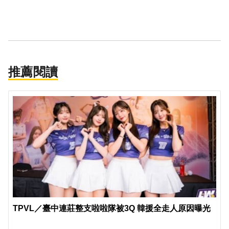
推薦閱讀
TPVL／臺中連莊整支啦啦隊被3Q 韓援全走人原因曝光