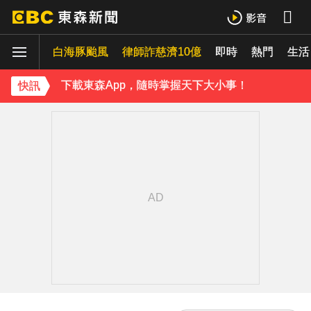
才連莊金鐘紅毯主持！夏和熙突曝「像被卡車撞」備賽狂操滿手繭
白海豚颱風
律師詐慈濟10億
即時
熱門
42歲情色女星要結婚了！甜嫁「前職棒選手」浪漫告白：迅速奪走我的心
生活
下載東森App，隨時掌握天下大小事！
快訊
温嵐挺過敗血性休克首露面！「住ICU搶救11天」曝最新近況：讓大家擔心了