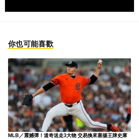
你也可能喜歡
MLB／震撼彈！道奇送走3大物 交易換來塞揚王牌史庫