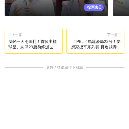
投票去
上一篇
下一篇
NBA一天兩噩耗！首位出櫃
TPBL／馬建豪轟23分！夢
球星、灰熊29歲前鋒逝世
想家扳平系列賽 賞攻城獅悲
情紀錄
廣告 / 請繼續往下閱讀