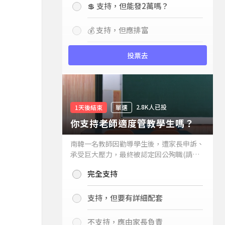
💲 支持，但能發2萬嗎？
💰 支持，但應排富
投票去
2.8K人已投
1天後結束
單選
你支持老師適度管教學生嗎？
南韓一名教師因勸導學生後，遭家長申訴、
承受巨大壓力，最終被認定因公殉職(請見
下列新聞)，引發外界關注教師教權。請問
完全支持
你支持老師適度管教學生嗎？
支持，但要有詳細配套
不支持，應由家長負責