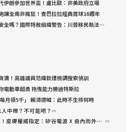
代伊朗參加世界盃！盧比歐：非美政府立場
砲讓全南非瘋狂！查巴拉拉經典首球16週年
安全嗎？國際特赦組織警告：川普移民執法恐…
貪瀆！高雄議員范織欽遭檢調搜索偵訓
你電動車超勇 拖曳能力勝過特斯拉
「每月領5千」 賴清德喊：此時不生待何時
1人中標？不可能吧？
PR
！皮膚權威指定：矽谷電波 X 由內而外養出逆齡好膚
PR