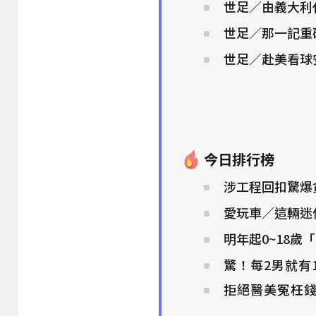
世足／由義大利
世足／那一記重
世足／赴美看球
今日排行榜
涉工程回扣驚爆
愛玩車／這輛迷
明年起0~18歲
驚！每2男就有
拒絕醫美冤枉錢