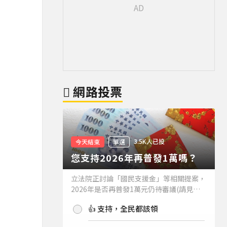
網路投票
3.5K人已投
今天結束
單選
您支持2026年再普發1萬嗎？
立法院正討論「國民支援金」等相關提案，
2026年是否再普發1萬元仍待審議(請見下
方新聞)。如果2026年再普發1萬元，你支
👍 支持，全民都該領
持嗎？