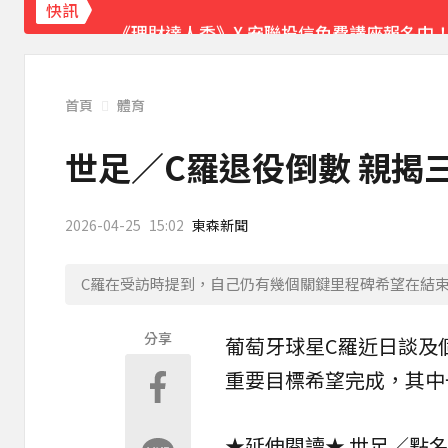
《理財達人秀》X 安聯投信免費講座報名中！搶
快訊
首頁
體育
世足／C羅退役倒數 親揭
2026-04-25
15:02
東森新聞
C羅在受訪時提到，自己仍有幾個關鍵里程碑希望在結
分享
葡萄牙球星
C羅
近日談及
重要目標希望完成，其中
★延伸閱讀★
世足／點