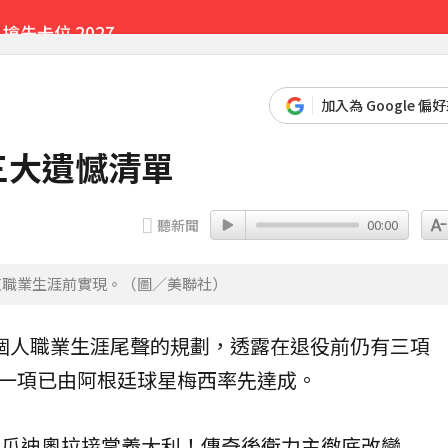
先卡位 2027
加入為 Google 偏
三大遺憾清單
聽新聞
00:00
束職業生涯前實現。（圖／美聯社）
個人職業生涯尾聲的規劃，透露在
退役
前仍有三項
一項已由阿根廷球星
梅西
率先達成。
名瓜迪奧拉接掌義大利！傳奇後衛力主徹底改變