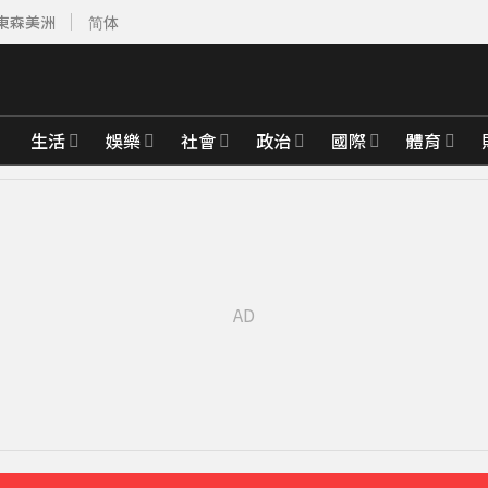
東森美洲
简体
生活
娛樂
社會
政治
國際
體育
先卡位 2027