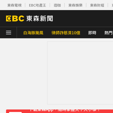
東森電視
EBC地產王
造咖
東森娛樂
東森財經
白海豚颱風
律師詐慈濟10億
即時
熱門
下載東森App，隨時掌握天下大小事！
《理財達人秀》X 安聯投信免費講座報名中！搶
下載東森App，隨時掌握天下大小事！