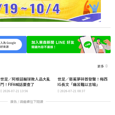
更多
世足／阿根廷輸球敗人品大亂
世足／衛冕夢碎首發聲！梅西
鬥！FIFA喊話要查了
IG長文「痛苦難以言喻」
2026-07-21 13:56
2026-07-21 08:37
廣告 / 請繼續往下閱讀