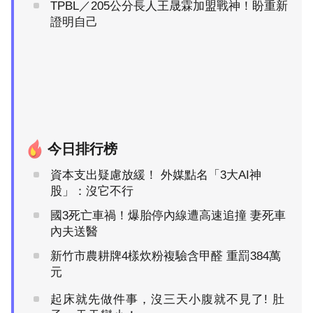
TPBL／205公分長人王晟霖加盟戰神！盼重新
證明自己
今日排行榜
資本支出疑慮放緩！ 外媒點名「3大AI神
股」：沒它不行
國3死亡車禍！爆胎停內線遭高速追撞 妻死車
內夫送醫
新竹市農耕牌4樣炊粉複驗含甲醛 重罰384萬
元
起床就先做件事，沒三天小腹就不見了! 肚