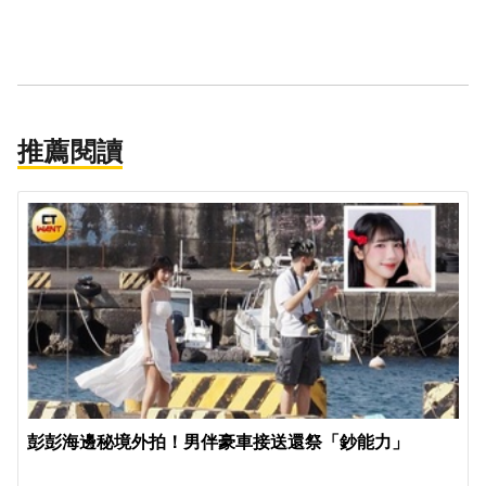
推薦閱讀
彭彭海邊秘境外拍！男伴豪車接送還祭「鈔能力」