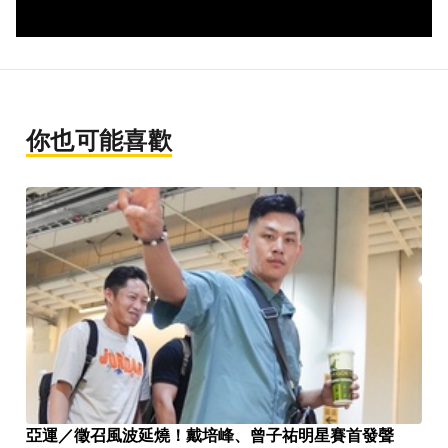
你也可能喜歡
亞運／徵召風波延燒！戴培峰、曾子祐明星賽首發聲