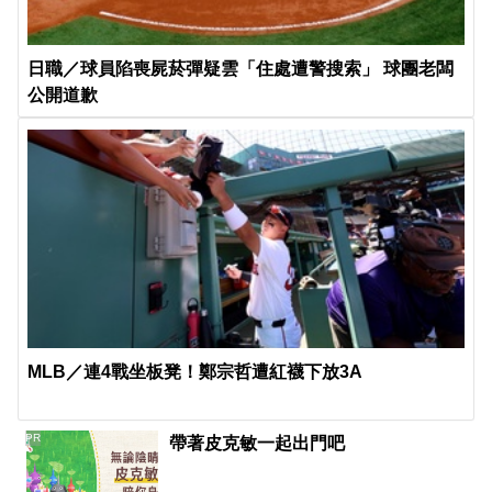
日職／球員陷喪屍菸彈疑雲「住處遭警搜索」 球團老闆
公開道歉
MLB／連4戰坐板凳！鄭宗哲遭紅襪下放3A
PR
帶著皮克敏一起出門吧