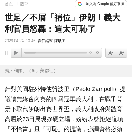
首頁
體育
加入為 Google 偏好來源
世足／不屑「補位」伊朗！義大
利官員怒轟：這太可恥了
2026-04-24
13:46
責任編輯 陳耿閔
00:00
義大利隊。（圖／美聯社）
針對
美國
駐外特使贊波里（Paolo Zampolli）提
議讓無緣會內賽的四屆冠軍
義大利
，在戰爭背
景下取代
伊朗
出賽
世界盃
，義大利政府與體育
高層於23日展現強硬立場，紛紛表態拒絕這項
「不恰當」且「可恥」的提議，強調資格必須