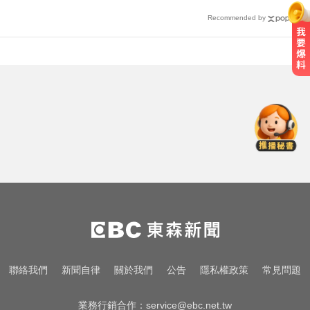
Recommended by
潛水正妹李潤潤36歲離世！ 最後貼
文4字惹淚
滿臉痘痘好不了？醫生揭三大飲食
地雷
愛玩車／採對開車門 Genesis GV90
將登場
潛水正妹李潤潤36歲離世！ 最後貼
文4字惹淚
滿臉痘痘好不了？醫生揭三大飲食
聯絡我們
新聞自律
關於我們
公告
隱私權政策
常見問題
地雷
業務行銷合作：
service@ebc.net.tw