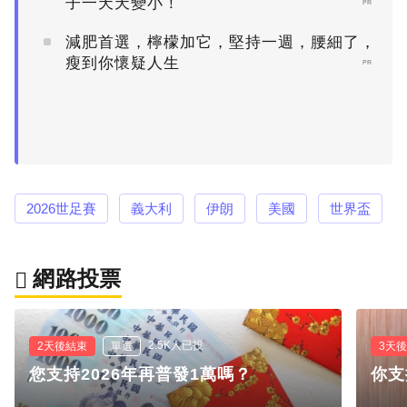
子一天天變小！
PR
減肥首選，檸檬加它，堅持一週，腰細了，
瘦到你懷疑人生
PR
2026世足賽
義大利
伊朗
美國
世界盃
網路投票
2.5K人已投
2天後結束
單選
3天
您支持2026年再普發1萬嗎？
你支