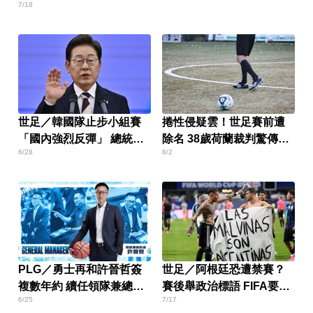
7/18
世足／韓國隊止步小組賽
捲性侵疑雲！世足賽前遭
「國內強烈反彈」 總統李
除名 38歲荷蘭裁判驚傳驟
6/28
8/2
在明發聲
逝
PLG／勇士再和許晉哲簽
世足／阿根廷恐遭禁賽？
複數年約 續任領隊兼總教
賽後舉政治標語 FIFA要查
6/25
7/17
練
了