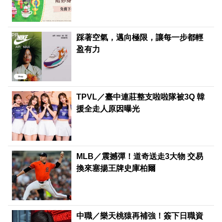
PR
踩著空氣，邁向極限，讓每一步都輕
盈有力
TPVL／臺中連莊整支啦啦隊被3Q 韓
援全走人原因曝光
MLB／震撼彈！道奇送走3大物 交易
換來塞揚王牌史庫柏爾
中職／樂天桃猿再補強！簽下日職資