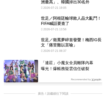
洲最高」、韓國掉出30名外
2026-07-21 19:05
世足／阿根廷輸球敗人品大亂鬥！
FIFA喊話要查了
2026-07-21 13:56
世足／衛冕夢碎首發聲！梅西IG長
文「痛苦難以言喻」
2026-07-21 08:37
「連莊」小魔女全員離隊內幕
曝光！爆帳務疑雲信任破裂
Recommended by
廣告 / 請繼續往下閱讀