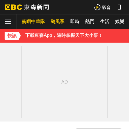
周杰倫遭影射有私生子 杰威爾怒發132字聲明
衝啊中華隊
曾號召反女權集會！36歲網紅陳屍住處 死因待查
颱風季
即時
熱門
生活
娛樂
下載東森App，隨時掌握天下大小事！
快訊
《理財達人秀》X 安聯投信免費講座報名中！搶先卡位 2027