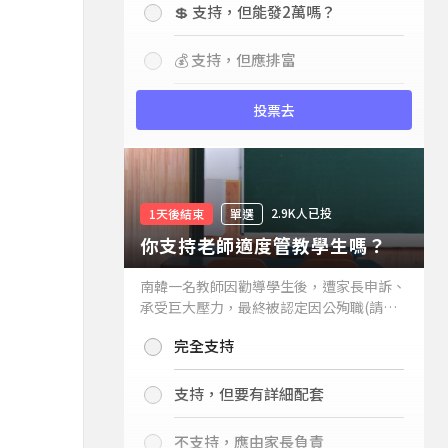
💲 支持，但能發2萬嗎？
💰 支持，但應排富
投票去
2.9K人已投
1天後結束
單選
你支持老師適度管教學生嗎？
南韓一名教師因勸導學生後，遭家長申訴、
承受巨大壓力，最終被認定因公殉職(請見
下列新聞)，引發外界關注教師教權。請問
完全支持
你支持老師適度管教學生嗎？
支持，但要有詳細配套
不支持，應由家長負責