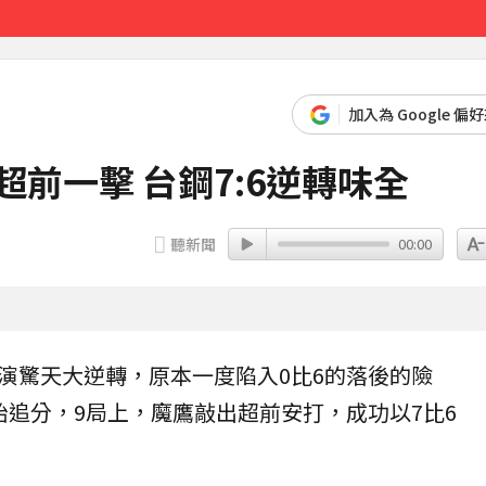
17分鐘前
加入為 Google 偏
超前一擊 台鋼7:6逆轉味全
聽新聞
00:00
演驚天大逆轉，原本一度陷入0比6的落後的險
始追分，9局上，
魔鷹
敲出超前安打，成功以7比6