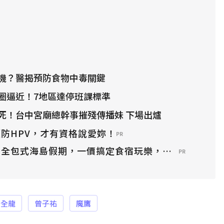
機？醫揭預防食物中毒關鍵
圈逼近！7地區達停班課標準
死！台中宮廟總幹事摧殘傳播妹 下場出爐
防HPV，才有資格說愛妳！
PR
？全包式海島假期，一價搞定食宿玩樂，省錢更省心！
PR
味全龍
曾子祐
魔鷹