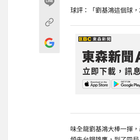
球評：「劉基鴻這個球，左
味全龍劉基鴻大棒一揮，
領先台鋼雄鷹，到了四局