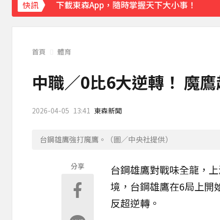
下載東森App，隨時掌握天下大小事！
快訊
油價繼續凍漲！下週汽油、柴油維持不調整
首頁
體育
中職／0比6大逆轉！ 魔鷹
2026-04-05
13:41
東森新聞
台鋼雄鷹強打魔鷹。（圖／中央社提供）
分享
台鋼雄鷹
對戰
味全龍
，上
境，台鋼雄鷹在6局上開
反超逆轉。