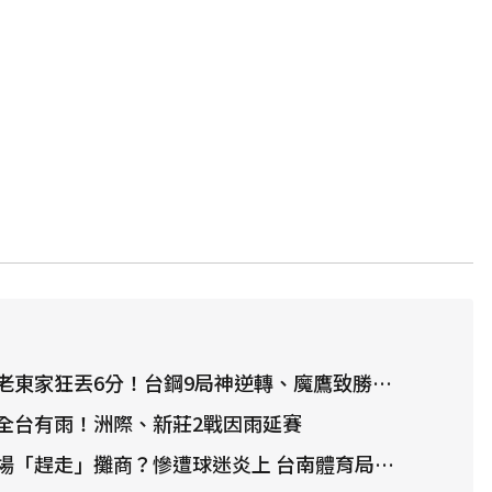
東家狂丟6分！台鋼9局神逆轉、魔鷹致勝安氣走味全
全台有雨！洲際、新莊2戰因雨延賽
「趕走」攤商？慘遭球迷炎上 台南體育局長急滅火