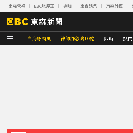
東森電視
EBC地產王
造咖
東森娛樂
東森財經
下載東森App，隨時掌握天下大小事！
白海豚颱風
律師詐慈濟10億
即時
熱門
油價繼續凍漲！下週汽油、柴油維持不調整
白海豚颱風逼近 氣象署：本島發陸警機率低
三商美邦人壽將下市！8/20停牌 千張大戶還
南韓熱浪「破40度」釀23死！近3000人就
《理財達人秀》X 安聯投信免費講座報名中！搶
《半澤直樹》男星宣布再婚！迎新生命雙喜