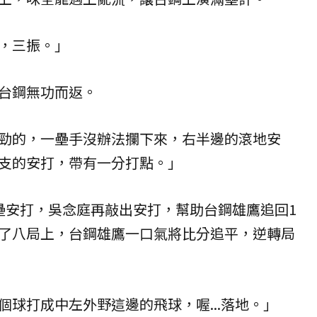
，三振。」
台鋼無功而返。
勁的，一壘手沒辦法攔下來，右半邊的滾地安
支的安打，帶有一分打點。」
壘安打，吳念庭再敲出安打，幫助台鋼雄鷹追回1
了八局上，台鋼雄鷹一口氣將比分追平，逆轉局
個球打成中左外野這邊的飛球，喔...落地。」