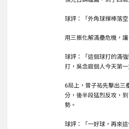
球評：「外角球揮棒落空
用三振化解滿壘危機，讓
球評：「這個球打的滿強
打，吳念庭個人今天第一
6局上，
曾子祐
先擊出三
分，後半段猛烈反攻，到
勢。
球評：「一好球，再來這