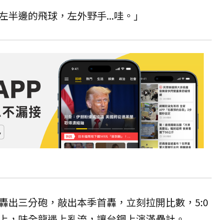
半邊的飛球，左外野手...哇。」
轟出三分砲，敲出本季首轟，立刻拉開比數，5:0
上，味全龍遇上亂流，讓台鋼上演滿壘計。