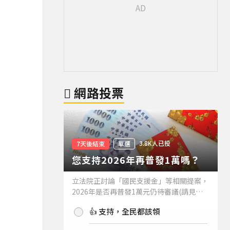
網路投票
3.8K人已投
7天後結束
單選
您支持2026年再普發1萬嗎？
立法院正討論「國民支援金」等相關提案，
2026年是否再普發1萬元仍待審議(請見下
方新聞)。如果2026年再普發1萬元，你支
👍 支持，全民都該領
持嗎？