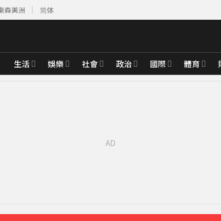
東森美洲
简体
生活
娛樂
社會
政治
國際
體育
17分鐘前
28分鐘前
有252人
47分鐘前
醫 百萬家畜暴斃
55分鐘前
先卡位 2027
臨門