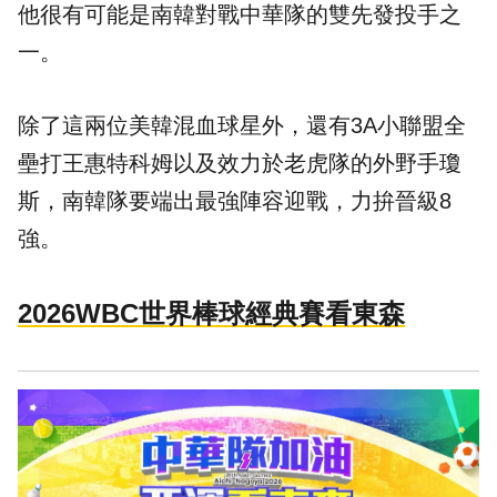
他很有可能是南韓對戰中華隊的雙先發投手之
一。
除了這兩位美韓混血球星外，還有3A小聯盟全
壘打王惠特科姆以及效力於老虎隊的外野手瓊
斯，南韓隊要端出最強陣容迎戰，力拚晉級8
強。
2026WBC世界棒球經典賽看東森