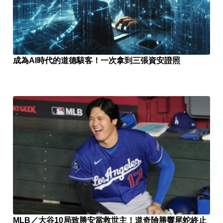
成為AI時代的道德駭客！一次拿到三張資安證照
MLB／大谷10局致勝安當救世主！道奇險勝響尾蛇終止