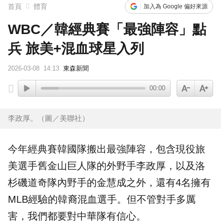
首頁
體育
加入為 Google 偏好來源
WBC／韓經典賽「最強陣容」點
兵 旅美+混血球星入列
2026-03-08
14:13
東森新聞
00:00
李政厚。（圖／美聯社）
今年經典賽韓國隊搬出最強
陣容
，包含現役旅
美選手舊金山巨人隊的外野手
李政厚
，以及洛
杉磯道奇隊內野手的
金慧成
之外，還有4名擁有
MLB經驗的韓裔混血選手。但不管對手多厲
害，我們都要對中華隊有信心。