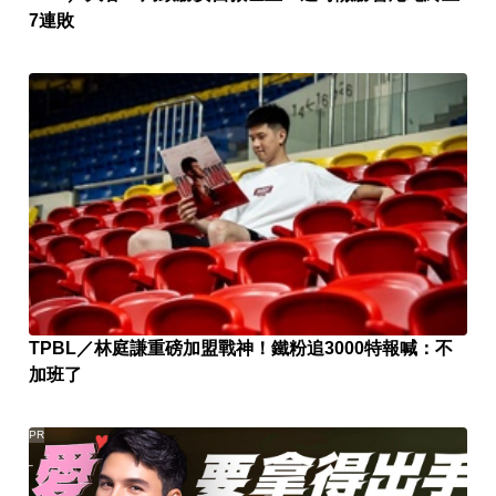
7連敗
TPBL／林庭謙重磅加盟戰神！鐵粉追3000特報喊：不
加班了
PR