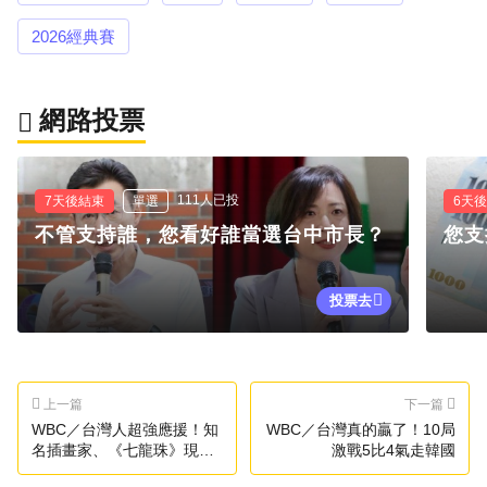
2026經典賽
網路投票
111人已投
7天後結束
單選
6天
不管支持誰，您看好誰當選台中市長？
您支
投票去
上一篇
下一篇
WBC／台灣人超強應援！知
WBC／台灣真的贏了！10局
名插畫家、《七龍珠》現身
激戰5比4氣走韓國
應援