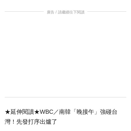
廣告 / 請繼續往下閱讀
★延伸閱讀★
WBC／南韓「晚接午」強碰台
灣！先發打序出爐了