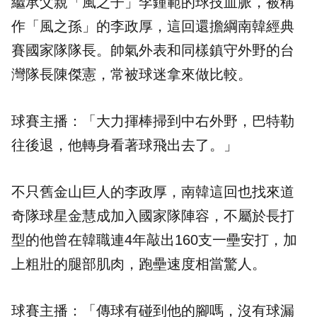
繼承父親「風之子」李鍾範的球技血脈，被稱
作「風之孫」的李政厚，這回還擔綱南韓經典
賽國家隊隊長。帥氣外表和同樣鎮守外野的台
灣隊長陳傑憲，常被球迷拿來做比較。
球賽主播：「大力揮棒掃到中右外野，巴特勒
往後退，他轉身看著球飛出去了。」
不只舊金山巨人的李政厚，南韓這回也找來道
奇隊球星金慧成加入國家隊陣容，不屬於長打
型的他曾在韓職連4年敲出160支一壘安打，加
上粗壯的腿部肌肉，跑壘速度相當驚人。
球賽主播：「傳球有碰到他的腳嗎，沒有球漏