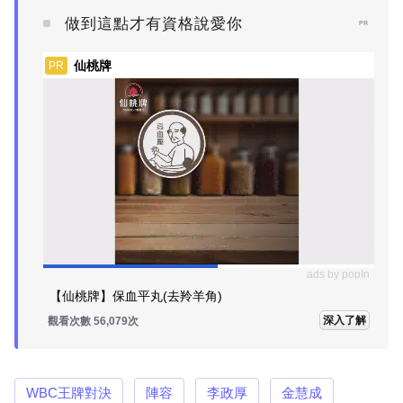
做到這點才有資格說愛你
PR
仙桃牌
PR
ads by popIn
【仙桃牌】保血平丸(去羚羊角)
深入了解
觀看次數 56,079次
WBC王牌對決
陣容
李政厚
金慧成