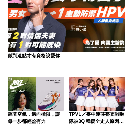
做到這點才有資格說愛你
PR
踩著空氣，邁向極限，讓
TPVL／臺中連莊整支啦啦
每一步都輕盈有力
隊被3Q 韓援全走人原因曝
光