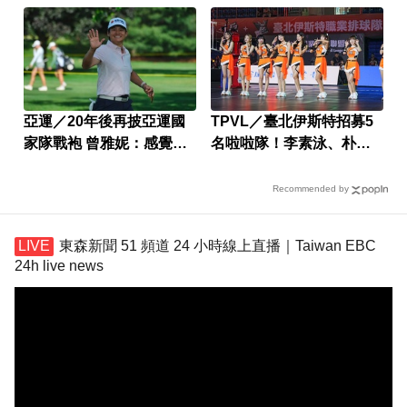
亞運／20年後再披亞運國
TPVL／臺北伊斯特招募5
家隊戰袍 曾雅妮：感覺很
名啦啦隊！李素泳、朴恩
奇妙
惠領軍培訓
Recommended by
東森新聞 51 頻道 24 小時線上直播｜Taiwan EBC
24h live news