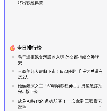
將出戰經典賽
今日排行榜
烏干達拒絕台灣護照入境 外交部持續交涉聯
繫
三商美邦人壽將下市！8/20停牌 千張大戶還有
252人
她砸錢演女主「60場吻戲狂伸舌」男星硬撐拍
完...慘下架
成為AI時代的道德駭客！一次拿到三張資安
證照
PR