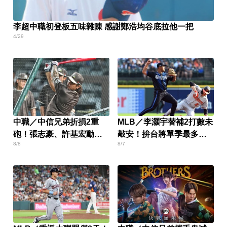
李超中職初登板五味雜陳 感謝鄭浩均谷底拉他一把
4/29
中職／中信兄弟折損2重
MLB／李灝宇替補2打數未
砲！張志豪、許基宏動刀
敲安！拚台將單季最多安
8/8
8/7
本季報銷
卡關