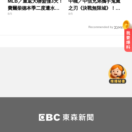
MLB／重返大聯盟僅3天！
中職／中信兄弟攜手鬼滅
費爾柴德本季二度遭水手
之刃《決戰無限城》！門
8/5
8/5
DFA
票這天開搶
Recommended by
快訊／颱風假最新！全台9地達標
「停班停課」 風雨預測一次看
快訊／國2油罐車撞休旅「打橫匝
道」 路段塞爆了！
里約直升機墜毀 哥倫比亞一家3名
女性罹難
快訊／颱風假最新！全台9地達標
「停班停課」 風雨預測一次看