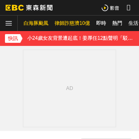
王子不倫粿粿判賠百萬！神隱9月「二度發聲」：行過死陰的幽谷
白海豚颱風
下載東森App，隨時掌握天下大小事！
律師詐慈濟10億
即時
熱門
生活
小24歲女友背景遭起底！姜厚任12點聲明「駁小三傳聞」：你在講三小？
快訊