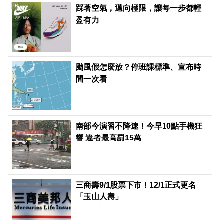
PR
踩著空氣，邁向極限，讓每一步都輕
盈有力
颱風假怎麼放？停班課標準、宣布時
間一次看
南部今演習不降速！今早10點手機狂
響 違者最高罰15萬
三商壽9/1股票下市！12/1正式更名
「玉山人壽」