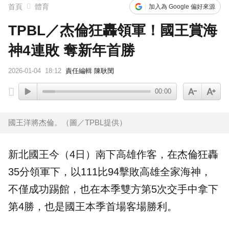
首頁
體育
加入為 Google 偏好來源
TPBL／杰倫狂轟領軍！國王賞海
神4連敗 奪新年首勝
2026-01-04
18:12
責任編輯 陳耿閔
00:00
國王洋將杰倫。（圖／TPBL提供）
新北國王
今（4日）南下高雄作客，在
杰倫
狂轟
35分領軍下，以111比94擊敗高雄全家
海神
，
不僅成功踢館，也在本季雙方第5次交手中拿下
第4勝，也是國王本季首場客場勝利。