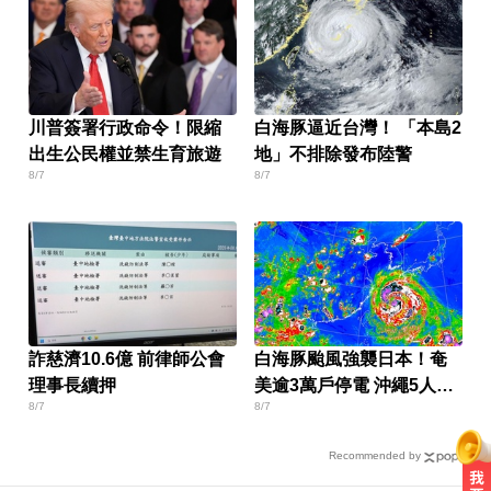
川普簽署行政命令！限縮
白海豚逼近台灣！ 「本島2
出生公民權並禁生育旅遊
地」不排除發布陸警
8/7
8/7
詐慈濟10.6億 前律師公會
白海豚颱風強襲日本！奄
理事長續押
美逾3萬戶停電 沖繩5人受
8/7
8/7
傷
Recommended by