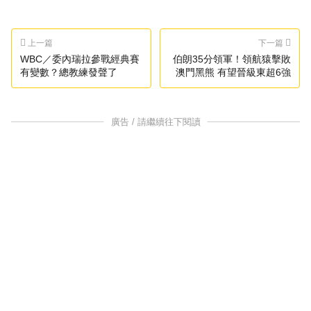
上一篇
下一篇
WBC／委內瑞拉參戰經典賽
伯朗35分領軍！領航猿擊敗
有變數？總教練發聲了
澳門黑熊 有望晉級東超6強
廣告 / 請繼續往下閱讀