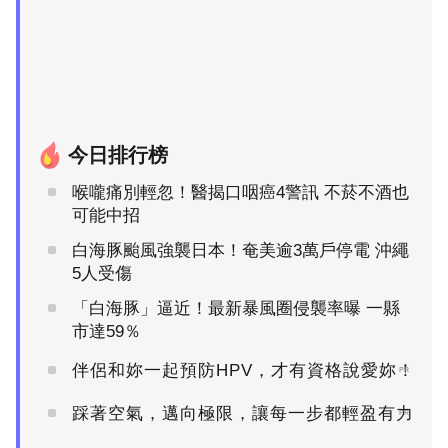
今日排行榜
喉嚨痛別輕忽！醫揭口咽癌4警訊 不菸不酒也
可能中招
白海豚颱風強襲日本！奄美逾3萬戶停電 沖繩
5人受傷
「白海豚」逼近！最新暴風圈侵襲率曝 一縣
市達59％
伴侶和妳一起預防HPV，才有資格說愛妳！
PR
踩著空氣，邁向極限，讓每一步都輕盈有力
PR