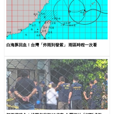
白海豚回血！台灣「炸雨到發紫」 雨區時程一次看