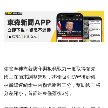
儘管海神靠著防守與板凳戰力一度取得領先，
國王在節末調整進攻，杰倫吸引防守後妙傳，
林書緯連續命中兩顆遠距離三分，幫助國王將
分差縮小，首節結束僅落後3分。