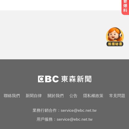
金牌員工轉投李多慧！剪輯師突暴
紅狂接20業配 Joeman 認：我也會
想離職
一變天膝蓋就發癢？李祖寧自曝半
月板變形，醫揭保骨與增肌兩大救
星！
國一生持斷裂掃把「刺」老師 右眼
虹膜斷裂恐失明
金牌員工轉投李多慧！剪輯師突暴
紅狂接20業配 Joeman 認：我也會
想離職
一變天膝蓋就發癢？李祖寧自曝半
聯絡我們
新聞自律
關於我們
公告
隱私權政策
常見問題
月板變形，醫揭保骨與增肌兩大救
星！
業務行銷合作：
service@ebc.net.tw
用戶服務：
service@ebc.net.tw