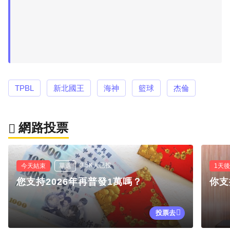
TPBL
新北國王
海神
籃球
杰倫
網路投票
3.5K人已投
今天結束
單選
1天
您支持2026年再普發1萬嗎？
你支
投票去