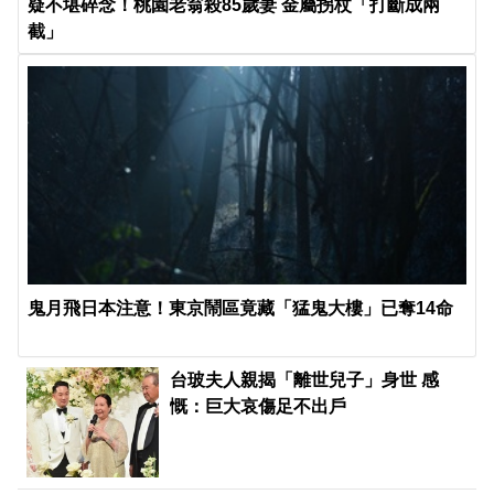
疑不堪碎念！桃園老翁殺85歲妻 金屬拐杖「打斷成兩
截」
鬼月飛日本注意！東京鬧區竟藏「猛鬼大樓」已奪14命
台玻夫人親揭「離世兒子」身世 感
慨：巨大哀傷足不出戶