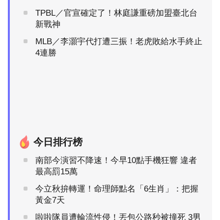
TPBL／官宣確定了！林庭謙重磅加盟臺北台
新戰神
MLB／李灝宇代打遭三振！老虎敗給水手終止
4連勝
今日排行榜
南部今演習不降速！今早10點手機狂響 違者
最高罰15萬
今立秋拚轉運！命理師點名「6生肖」：把握
黃金7天
啦啦隊員遭輪流性侵！丟包公路秒被撞死 3男