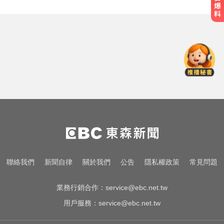
喉嚨痛別輕忽！醫揭口咽癌4警訊
不菸不酒也可能中招
一變天膝蓋就發癢？李祖寧自曝半
月板變形，醫揭保骨與增肌兩大救
星！
愛玩車／這輛迷你電動車超勇 拖曳
能力勝過特斯拉
喉嚨痛別輕忽！醫揭口咽癌4警訊
不菸不酒也可能中招
一變天膝蓋就發癢？李祖寧自曝半
聯絡我們
新聞自律
關於我們
公告
隱私權政策
常見問題
月板變形，醫揭保骨與增肌兩大救
星！
業務行銷合作：
service@ebc.net.tw
用戶服務：
service@ebc.net.tw