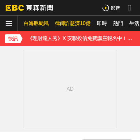
白海豚颱風逐漸逼近！海警區域擴大
白海豚颱風
律師詐慈濟10億
即時
熱門
生活
桃園8旬妻遭拐杖猛砸身亡！夫打電話自首 鄰居曝私下近況
《理財達人秀》X 安聯投信免費講座報名中！搶先卡位 2027
快訊
下載東森App，隨時掌握天下大小事！
證交所新規下周起實施 處置撮合時間縮短為2分鐘