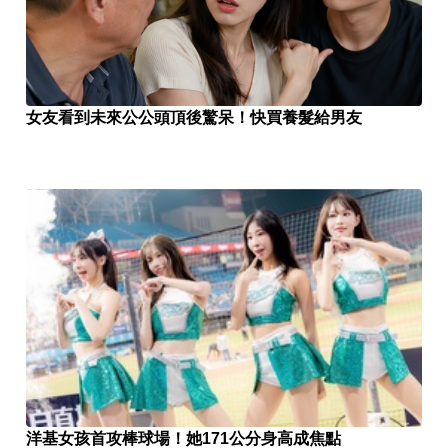
女友看到未來公公頭頂後驚呆！快買養髮給男友
洋基女孩首攻棒球場！她171公分身高成焦點