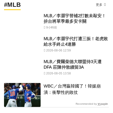
#MLB
更多
MLB／李灝宇替補2打數未敲安！
拚台將單季最多安卡關
9小時前
MLB／李灝宇代打遭三振！老虎敗
給水手終止4連勝
2026-08-06 12:59
MLB／費爾柴德大聯盟待3天遭
DFA 莊陳仲敖續留3A
2026-08-05 13:58
WBC／台灣贏韓國了！韓媒崩
潰：衝擊性的敗仗
Recommended by