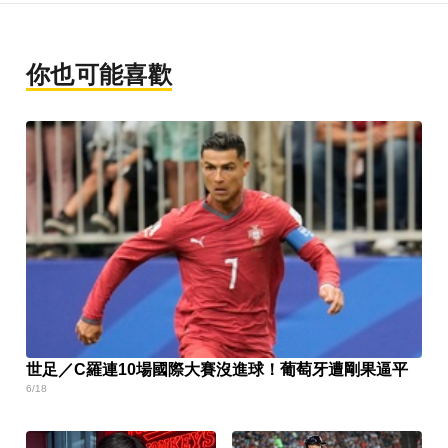
你也可能喜歡
世足／C羅連10場國際大賽沒進球！葡萄牙遭剛果逼平
6/18