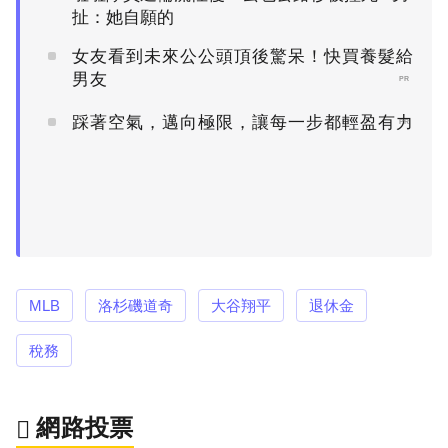
扯：她自願的
女友看到未來公公頭頂後驚呆！快買養髮給
男友
PR
踩著空氣，邁向極限，讓每一步都輕盈有力
PR
MLB
洛杉磯道奇
大谷翔平
退休金
稅務
網路投票