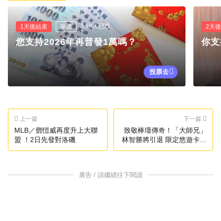
3.5K人已投
1天後結束
單選
2天
您支持2026年再普發1萬嗎？
你支
投票去
上一篇
下一篇
MLB／鄧愷威再度升上大聯
致敬棒壇傳奇！「大師兄」
盟 ！2日先發對洛磯
林智勝將引退 限定悠遊卡預
售
廣告 / 請繼續往下閱讀