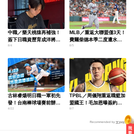
中職／樂天桃猿再補強！
MLB／重返大聯盟僅3天！
簽下日職資歷育成洋將京
費爾柴德本季二度遭水手
8/4
8/5
山將彌
DFA
古林睿煬明日職一軍初先
TPBL／周儀翔重返職籃加
發！台南棒球場賽前辦直
盟國王！毛加恩曝簽約關
4/22
8/7
播派對
鍵
Recommended by