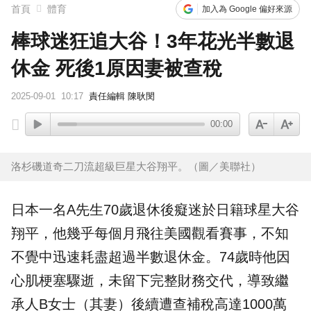
首頁
體育
加入為 Google 偏好來源
棒球迷狂追大谷！3年花光半數退
休金 死後1原因妻被查稅
2025-09-01
10:17
責任編輯 陳耿閔
00:00
洛杉磯道奇二刀流超級巨星大谷翔平。（圖／美聯社）
日本一名A先生70歲退休後癡迷於日籍球星
大谷
翔平
，他幾乎每個月飛往美國觀看賽事，不知
不覺中迅速耗盡超過半數
退休金
。74歲時他因
心肌梗塞驟逝，未留下完整財務交代，導致繼
承人B女士（其妻）後續遭查補稅高達1000萬