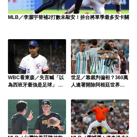
MLB／李灝宇替補2打數未敲安！拚台將單季最多安卡關
WBC看東森／失言喊「以
世足／靠裁判偏袒？360萬
為西班牙最強是足球」 伍
人連署開除阿根廷世界盃
祐城發聲明道歉
資格！