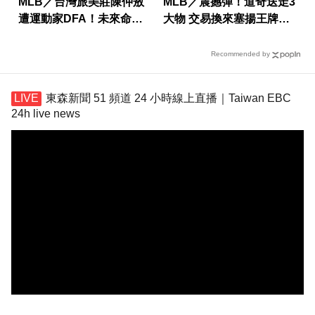
MLB／台灣旅美莊陳仲敖
MLB／震撼彈！道奇送走3
遭運動家DFA！未來命運
大物 交易換來塞揚王牌史
曝光
庫柏爾
Recommended by
東森新聞 51 頻道 24 小時線上直播｜Taiwan EBC
24h live news