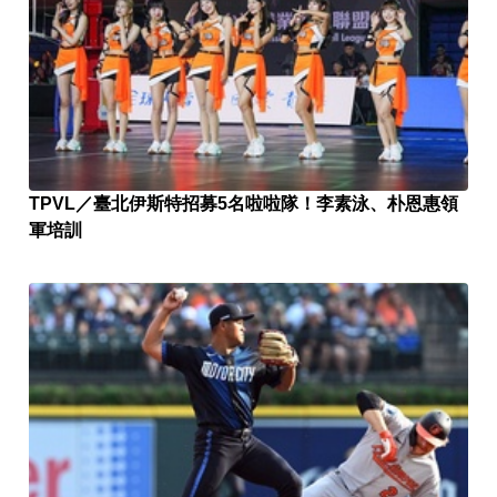
TPVL／臺北伊斯特招募5名啦啦隊！李素泳、朴恩惠領
軍培訓