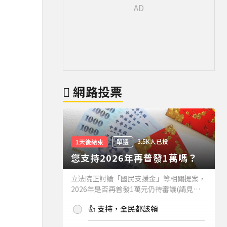
網路投票
3.5K人已投
1天後結束
單選
您支持2026年再普發1萬嗎？
立法院正討論「國民支援金」等相關提案，
2026年是否再普發1萬元仍待審議(請見下
方新聞)。如果2026年再普發1萬元，你支
👍 支持，全民都該領
持嗎？