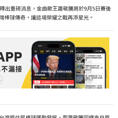
釋出重磅消息，金曲歌王
蕭敬騰
將於9月5日賽後
灣棒球傳奇，讓這場榮耀之戰再添星光。
台灣原住民棒球運動發展，而蕭敬騰同樣來自原