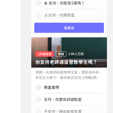
💲 支持，但能發2萬嗎？
💰 支持，但應排富
投票去
2.8K人已投
2天後結束
單選
你支持老師適度管教學生嗎？
南韓一名教師因勸導學生後，遭家長申訴、
承受巨大壓力，最終被認定因公殉職(請見
下列新聞)，引發外界關注教師教權。請問
完全支持
你支持老師適度管教學生嗎？
支持，但要有詳細配套
不支持，應由家長負責