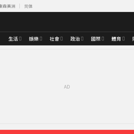
東森美洲
简体
生活
娛樂
社會
政治
國際
體育
風雨
4分鐘前
0分鐘前
節遊客恐迎煞
25分鐘前