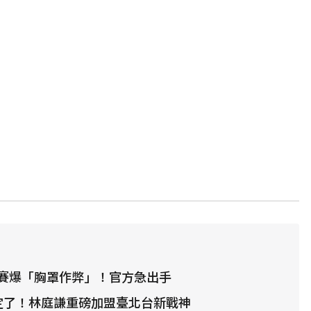
賽爆「胸罩作弊」！官方急出手
確定了！林庭謙重磅加盟臺北台新戰神