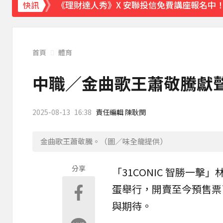
《理財達人秀》X 安聯投信免費講座報名中！搶
快訊
下載東森App，隨時掌握天下大小事！
獨家／白海豚颱風直撲沖繩！ 獨家直擊那霸
首頁
體育
中職／金曲歌王蕭敬騰獻聲
2025-08-13
16:38
責任編輯 陳耿閔
金曲歌王蕭敬騰。（圖／味全龍提供）
分享
「31CONIC 智勝一擊」
蛋舉行，開賣至今預售票
與期待。