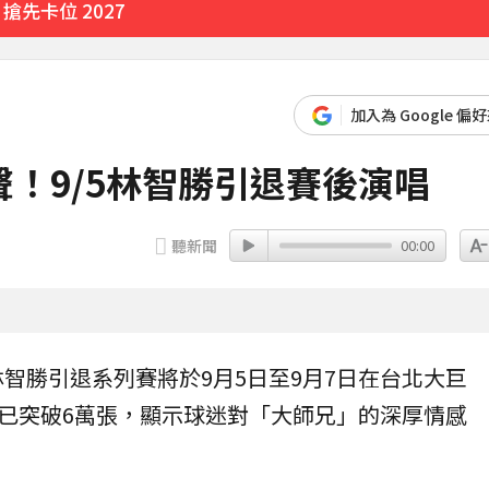
先卡位 2027
風雨
加入為 Google 偏
4分鐘前
！9/5林智勝引退賽後演唱
聽新聞
00:00
林智勝
引退
系列賽將於9月5日至9月7日在台北大巨
已突破6萬張，顯示球迷對「大師兄」的深厚情感