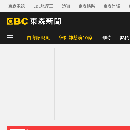
東森電視
EBC地產王
造咖
東森娛樂
東森財經
白海豚颱風
律師詐慈濟10億
即時
熱門
下載東森App，隨時掌握天下大小事！
獨家／白海豚颱風直撲沖繩！ 獨家直擊那霸
白海豚最新暴風侵襲率出爐 2地飆破5成
2
父親節注意！台中清水明晚「送肉粽」 漁火