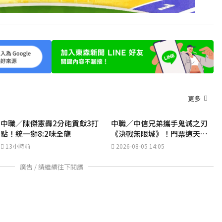
更多
中職／陳傑憲轟2分砲貢獻3打
中職／中信兄弟攜手鬼滅之刃
點！統一獅8:2味全龍
《決戰無限城》！門票這天開
搶
13小時前
2026-08-05 14:05
廣告 / 請繼續往下閱讀