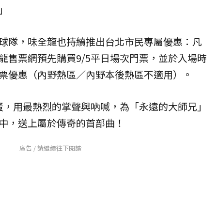
」
球隊，味全龍也持續推出台北市民專屬優惠：凡
龍售票網預先購買9/5平日場次門票，並於入場時
票優惠（內野熱區／內野本後熱區不適用）。
巨蛋，用最熱烈的掌聲與吶喊，為「永遠的大師兄」
中，送上屬於傳奇的首部曲！
廣告 / 請繼續往下閱讀