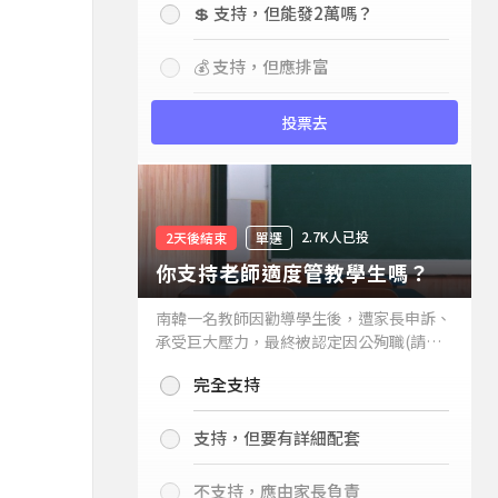
💲 支持，但能發2萬嗎？
💰 支持，但應排富
投票去
2.7K人已投
2天後結束
單選
你支持老師適度管教學生嗎？
南韓一名教師因勸導學生後，遭家長申訴、
承受巨大壓力，最終被認定因公殉職(請見
下列新聞)，引發外界關注教師教權。請問
完全支持
你支持老師適度管教學生嗎？
支持，但要有詳細配套
不支持，應由家長負責