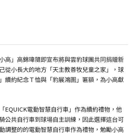
小高」高錦瑋隨即宣布將與雲豹球團共同捐贈新
己從小長大的地方「天主教善牧兒童之家」，球
」續約紀念Ｔ恤與「豹展鴻圖」匾額，為小高獻
「EQUICK電動智慧自行車」作為續約禮物，他
騎公共自行車到球場自主訓練，因此選擇這台可
動調整的的電動智慧自行車作為禮物，勉勵小高