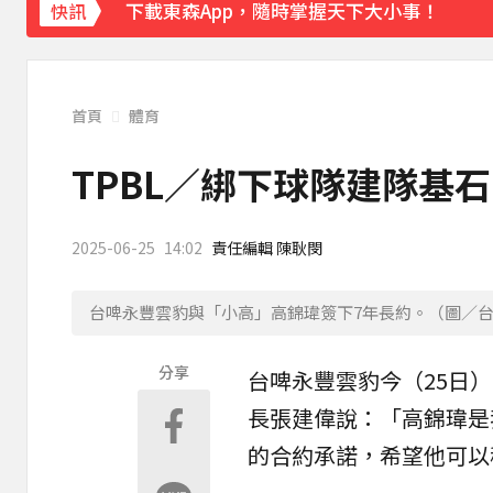
下載東森App，隨時掌握天下大小事！
快訊
《理財達人秀》X 安聯投信免費講座報名中！搶
首頁
體育
TPBL／綁下球隊建隊基
2025-06-25
14:02
責任編輯 陳耿閔
台啤永豐雲豹與「小高」高錦瑋簽下7年長約。（圖／
分享
台啤永豐雲豹
今（25日
長張建偉說：「高錦瑋是
的合約承諾，希望他可以