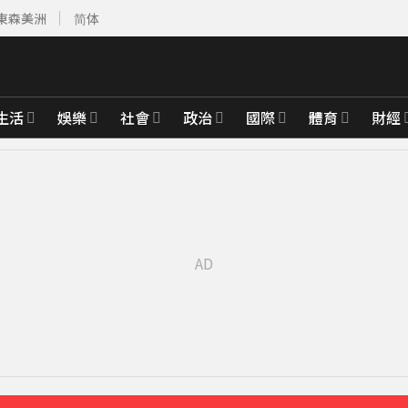
東森美洲
简体
生活
娛樂
社會
政治
國際
體育
財經
先卡位 2027