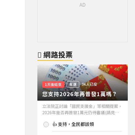
網路投票
3K人已投
1天後結束
單選
您支持2026年再普發1萬嗎？
立法院正討論「國民支援金」等相關提案，
2026年是否再普發1萬元仍待審議(請見下
方新聞)。如果2026年再普發1萬元，你支
👍 支持，全民都該領
持嗎？