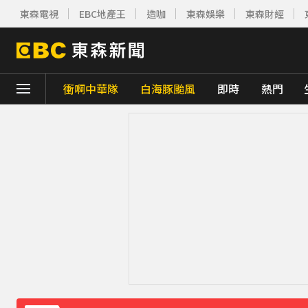
東森電視
EBC地產王
造咖
東森娛樂
東森財經
衝啊中華隊
白海豚颱風
即時
熱門
下載東森App，隨時掌握天下大小事！
《理財達人秀》X 安聯投信免費講座報名中！搶