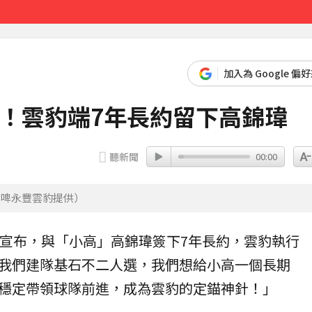
先卡位 2027
加入為 Google 偏
石！雲豹端7年長約留下高錦瑋
聽新聞
00:00
台啤永豐雲豹提供）
）宣布，與「小高」
高錦瑋
簽下7年
長約
，雲豹執行
我們建隊基石不二人選，我們想給小高一個長期
穩定帶領球隊前進，成為雲豹的定錨神針！」