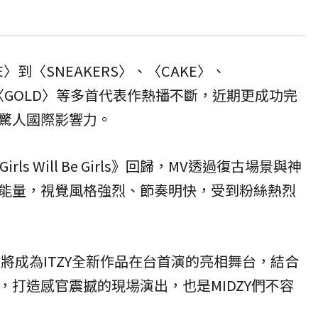
E〉到〈SNEAKERS〉、〈CAKE〉、
〉、〈GOLD〉等多首代表作熱播不斷，近期更成功完
驚人國際影響力。
rls Will Be Girls》回歸，MV透過復古場景與神
能量，視覺風格強烈、節奏明快，受到粉絲熱烈
ol.2」將成為ITZY全新作品在台首演的亮相舞台，結合
，打造感官震撼的現場演出，也是MIDZY們不容