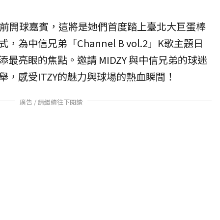
任賽前開球嘉賓，這將是她們首度踏上臺北大巨蛋棒
為中信兄弟「Channel B vol.2」K歌主題日
最亮眼的焦點。邀請 MIDZY 與中信兄弟的球迷
舉，感受ITZY的魅力與球場的熱血瞬間！
廣告 / 請繼續往下閱讀