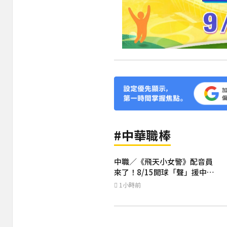
#中華職棒
中職／《飛天小女警》配音員
來了！8/15開球「聲」援中信
兄弟
1小時前