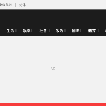
東森美洲
简体
生活
娛樂
社會
政治
國際
體育
7分鐘前
離世」女兒悲痛證實
44分鐘前
「巨大三角形」
57分鐘前