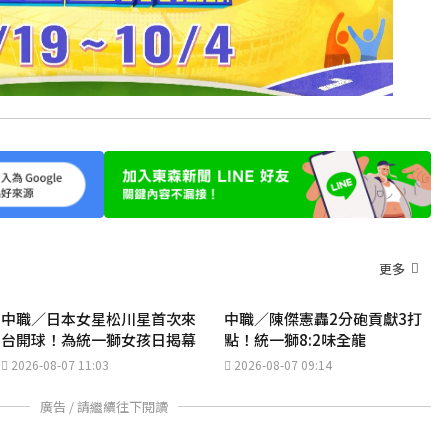
更多
中職／日本女星松川星首次來
中職／陳傑憲轟2分砲貢獻3打
台開球！為統一獅女孩日揭幕
點！統一獅8:2味全龍
2026-08-07 11:03
2026-08-07 09:14
廣告 / 請繼續往下閱讀