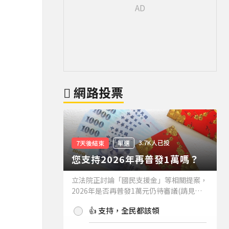
網路投票
3.7K人已投
7天後結束
單選
您支持2026年再普發1萬嗎？
立法院正討論「國民支援金」等相關提案，
2026年是否再普發1萬元仍待審議(請見下
方新聞)。如果2026年再普發1萬元，你支
👍 支持，全民都該領
持嗎？