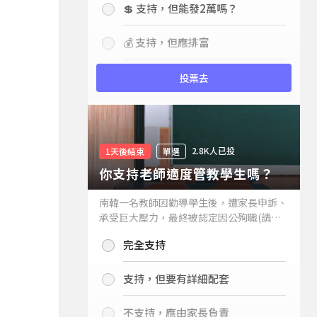
💲 支持，但能發2萬嗎？
💰 支持，但應排富
投票去
2.8K人已投
1天後結束
單選
你支持老師適度管教學生嗎？
南韓一名教師因勸導學生後，遭家長申訴、
承受巨大壓力，最終被認定因公殉職(請見
下列新聞)，引發外界關注教師教權。請問
完全支持
你支持老師適度管教學生嗎？
支持，但要有詳細配套
不支持，應由家長負責