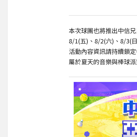
本次球團也將推出中信兄弟「C
8/1(五)、8/2(六)、
活動內容資訊請持續鎖定
屬於夏天的音樂與棒球派對——C