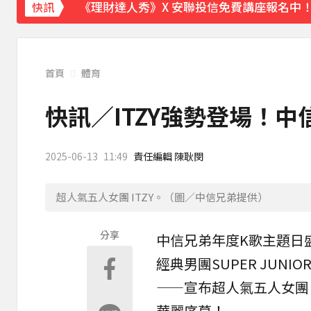
《理財達人秀》X 安聯投信免費講座報名中！搶
快訊
下載東森App，隨時掌握天下大小事！
白海豚暴風圈到家門口了！今晚起豪雨狂炸
首頁
體育
快訊／ITZY強勢登場！
2025-06-13
11:49
責任編輯 陳耿閔
超人氣五人女團 ITZY。（圖／中信兄弟提供）
分享
中信兄弟
年度K歌
主題日
經典男團SUPER JUN
——宣布超人氣五人女
華麗序幕！