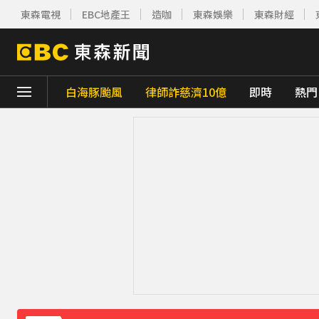
東森電視
EBC地產王
造咖
東森娛樂
東森財經
白海豚颱風
律師詐慈濟10億
即時
熱門
下載東森App，隨時掌握天下大小事！
白海豚暴風圈到家門口了！今晚起豪雨狂炸
破解無數養生迷思！林慶順教授「4月意外
五角大廈再公開UFO檔案 飛官阿富汗驚見