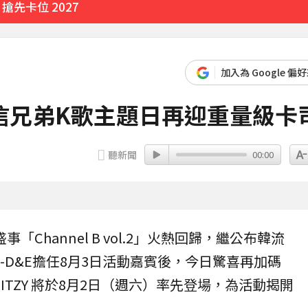
先卡位 2027
加入為 Google 偏
7分鐘前
中信兄弟K歌主題日再迎重量級卡
聽新聞
00:00
盛事「Channel B vol.2」火熱回歸，繼公布韓流
IOR-D&E擔任8月3日活動嘉賓後，今日驚喜再加碼
團
ITZY
將於8月2日（週六）率先登場，為活動揭開