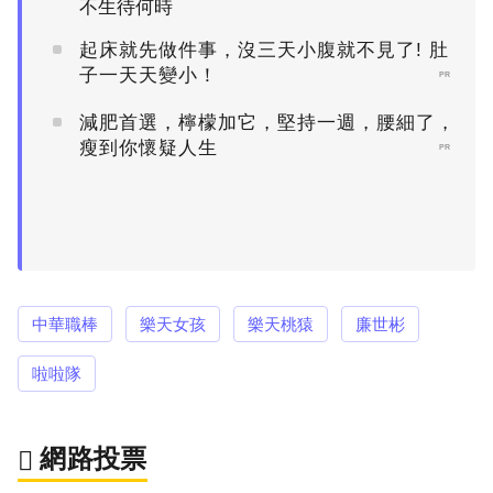
不生待何時
起床就先做件事，沒三天小腹就不見了! 肚
子一天天變小！
PR
減肥首選，檸檬加它，堅持一週，腰細了，
瘦到你懷疑人生
PR
中華職棒
樂天女孩
樂天桃猿
廉世彬
啦啦隊
網路投票