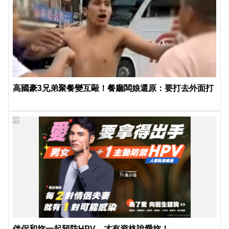
高國豪3兄弟聚餐變互毆！餐廳闆娘還原：要打去外面打
PR
伴侶和妳一起預防HPV，才有資格說愛妳！