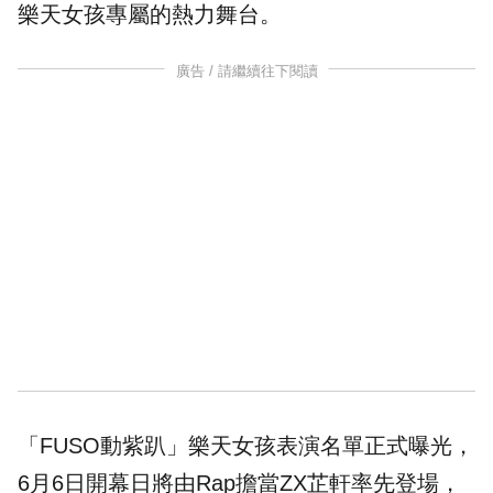
樂天女孩
專屬的熱力舞台。
廣告 / 請繼續往下閱讀
「FUSO動紫趴」樂天女孩表演名單正式曝光，
6月6日開幕日將由Rap擔當ZX芷軒率先登場，