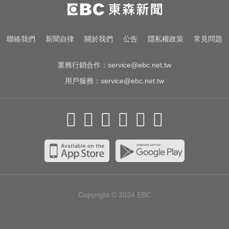
愛玩車／北極星新車 275匹馬力媲
美性能房車
白海豚颱風移動變慢！專家：影響
聯絡我們
新聞自律
關於我們
公告
隱私權政策
常見問題
時間拉長 北台恐迎狂風暴雨
業務行銷合作：
service@ebc.net.tw
用戶服務：
service@ebc.net.tw
Copyright © 2024
EBC