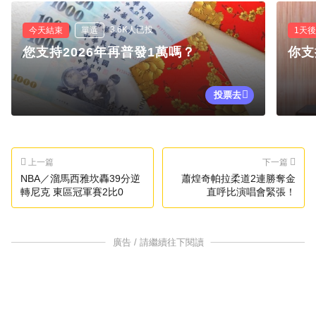
3.6K人已投
今天結束
單選
1天
您支持2026年再普發1萬嗎？
你支
投票去
上一篇
下一篇
NBA／溜馬西雅坎轟39分逆
蕭煌奇帕拉柔道2連勝奪金
轉尼克 東區冠軍賽2比0
直呼比演唱會緊張！
廣告 / 請繼續往下閱讀