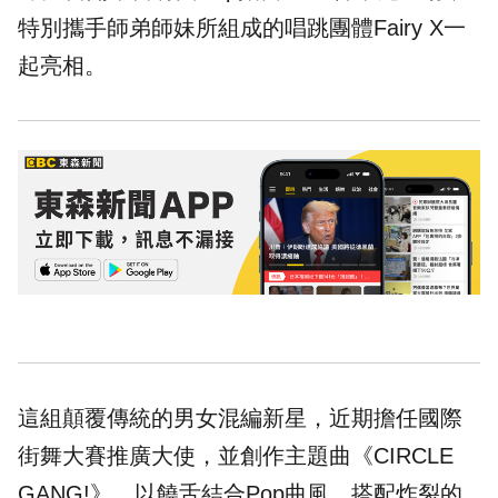
特別攜手師弟師妹所組成的唱跳團體Fairy X一
起亮相。
這組顛覆傳統的男女混編新星，近期擔任國際
街舞大賽推廣大使，並創作主題曲《CIRCLE
GANG!》，以饒舌結合Pop曲風，搭配炸裂的