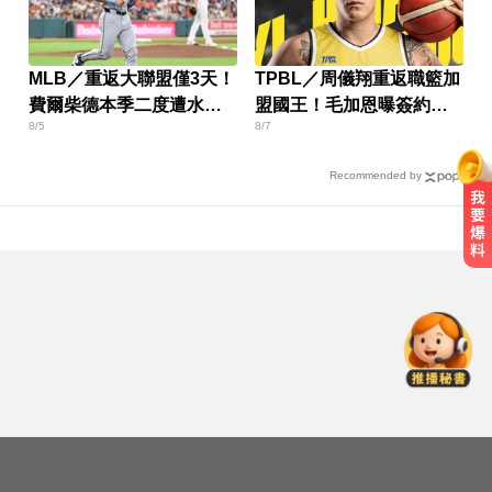
MLB／重返大聯盟僅3天！
TPBL／周儀翔重返職籃加
費爾柴德本季二度遭水手
盟國王！毛加恩曝簽約關
8/5
8/7
DFA
鍵
Recommended by
愛玩車／北極星新車 275匹馬力媲
美性能房車
白海豚颱風移動變慢！專家：影響
時間拉長 北台恐迎狂風暴雨
「白海豚」逼近！最新暴風圈侵襲
率曝 一縣市達59％