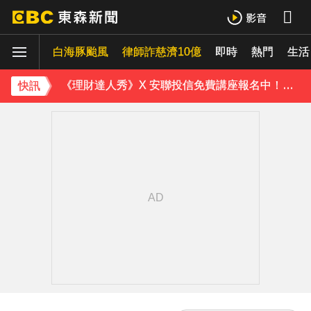
《理財達人秀》X 安聯投信免費講座報名中！搶先卡位 2027
白海豚颱風
下載東森App，隨時掌握天下大小事！
律師詐慈濟10億
即時
熱門
生活
《理財達人秀》X 安聯投信免費講座報名中！搶先卡位 2027
快訊