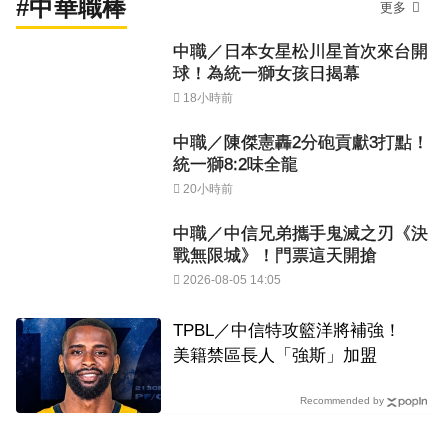
#中華職棒
更多
中職／日本女星松川星首次來台開
球！為統一獅女孩日揭幕
18小時前
中職／陳傑憲轟2分砲貢獻3打點！
統一獅8:2味全龍
20小時前
中職／中信兄弟攜手鬼滅之刃《決
戰無限城》！門票這天開搶
2026-08-05 14:05
TPBL／中信特攻籃洋將補強！
美籍禁區長人「強斯」加盟
Recommended by