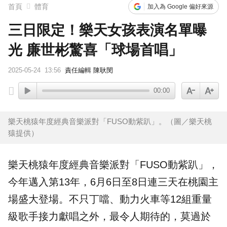
首頁
體育
加入為 Google 偏好來源
三日限定！樂天女孩表演名單曝
光 廉世彬驚喜「球場首唱」
2025-05-24
13:56
責任編輯 陳耿閔
00:00
樂天桃猿年度經典音樂派對「FUSO動紫趴」。（圖／樂天桃
猿提供）
樂天桃猿
年度經典音樂派對「FUSO動紫趴」，
今年邁入第13年，6月6日至8日連三天在桃園主
場盛大登場。不只丁噹、動力火車等12組重量
級歌手接力獻唱之外，最令人期待的，莫過於