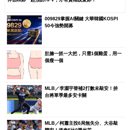
PR
009829掌握AI關鍵 大華韓國KOSPI
50今強勢開募
PR
肚腩一抓一大把，只需1個雞蛋，用一
個瘦一個
MLB／李灝宇替補2打數未敲安！拚
台將單季最多安卡關
MLB／柯蕭主投6局無失分、大谷敲