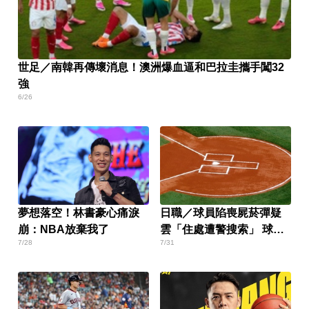
世足／南韓再傳壞消息！澳洲爆血逼和巴拉圭攜手闖32
強
6/26
夢想落空！林書豪心痛淚
日職／球員陷喪屍菸彈疑
崩：NBA放棄我了
雲「住處遭警搜索」 球團
7/28
7/31
老闆公開道歉