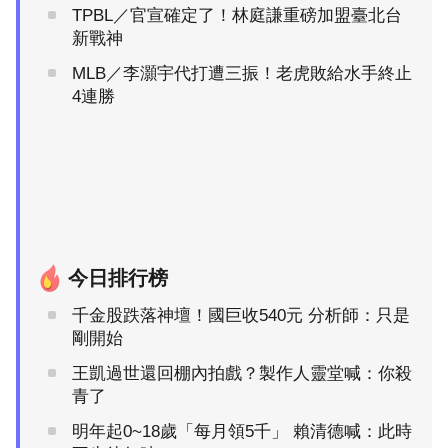
TPBL／官宣確定了！林庭謙重磅加盟臺北台
新戰神
MLB／李灝宇代打遭三振！老虎敗給水手終止
4連勝
今日排行榜
千金股跌落神壇！國巨收540元 分析師：只是
剛開始
王凱過世還回棚內拍戲？製作人靈堂喊：你殺
青了
明年起0~18歲「每月領5千」 賴清德喊：此時