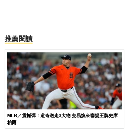
推薦閱讀
MLB／震撼彈！道奇送走3大物 交易換來塞揚王牌史庫
柏爾