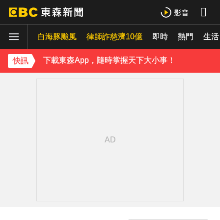
《理財達人秀》X 安聯投信免費講座報名中！搶先卡位 2027
白海豚颱風
下載東森App，隨時掌握天下大小事！
律師詐慈濟10億
即時
熱門
生活
《理財達人秀》X 安聯投信免費講座報名中！搶先卡位 2027
快訊