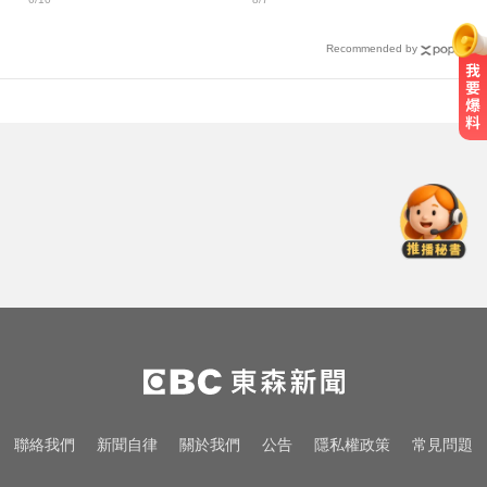
投擊敗新北
己
Recommended by
明年起0~18歲「每月領5千」 賴清
德喊：此時不生待何時
採購疫苗遭詐騙 慈濟委任律師發聲
明：不排除民事求償
千金股跌落神壇！國巨收540元 分
析師：只是剛開始
明年起0~18歲「每月領5千」 賴清
德喊：此時不生待何時
採購疫苗遭詐騙 慈濟委任律師發聲
聯絡我們
新聞自律
關於我們
公告
隱私權政策
常見問題
明：不排除民事求償