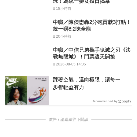
球！為統一獅女孩日揭幕
18小時前
中職／陳傑憲轟2分砲貢獻3打點！
統一獅8:2味全龍
20小時前
中職／中信兄弟攜手鬼滅之刃《決
戰無限城》！門票這天開搶
2026-08-05 14:05
PR
踩著空氣，邁向極限，讓每一
步都輕盈有力
Recommended by
廣告 / 請繼續往下閱讀