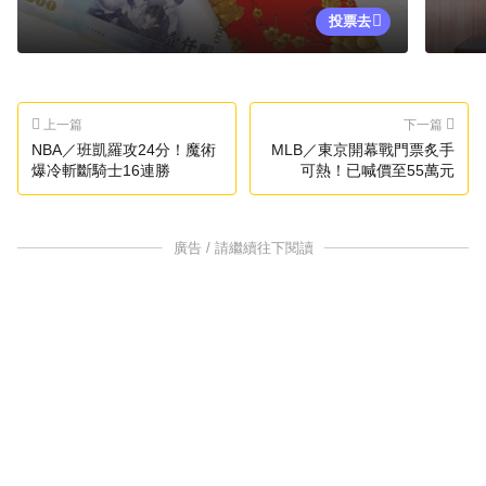
投票去
上一篇
下一篇
NBA／班凱羅攻24分！魔術
MLB／東京開幕戰門票炙手
爆冷斬斷騎士16連勝
可熱！已喊價至55萬元
廣告 / 請繼續往下閱讀