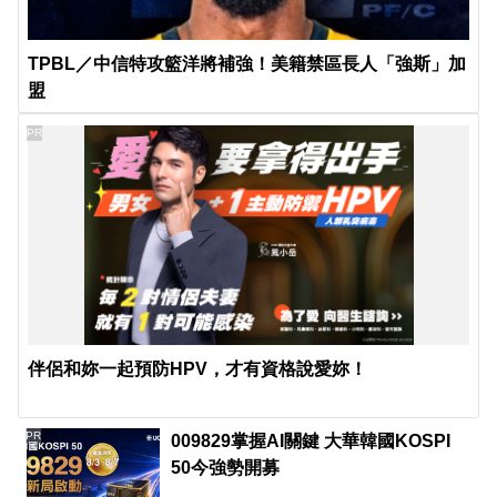
TPBL／中信特攻籃洋將補強！美籍禁區長人「強斯」加
盟
PR
伴侶和妳一起預防HPV，才有資格說愛妳！
PR
009829掌握AI關鍵 大華韓國KOSPI
50今強勢開募