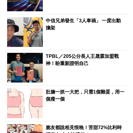
中信兄弟發生「3人車禍」 一度出動
擔架
TPBL／205公分長人王晟霖加盟戰
神！盼重新證明自己
PR
肚腩一抓一大把，只需1個雞蛋，用一
個瘦一個
PR
脆友都說相見恨晚！苦甜72%比利時