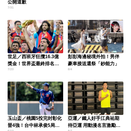
公開道歉
7/31
世足／西班牙狂攬16.3億
彭彭海邊秘境外拍！男伴
獎金！世界盃最終排名出
豪車接送還祭「鈔能力」
7/20
8/4
爐
玉山盃／桃園5投完封彰化
亞運／鐵人好手江典祐期
晉4強！台中林承俊5局好
待亞運 用動漫名言激勵自
6/10
8/7