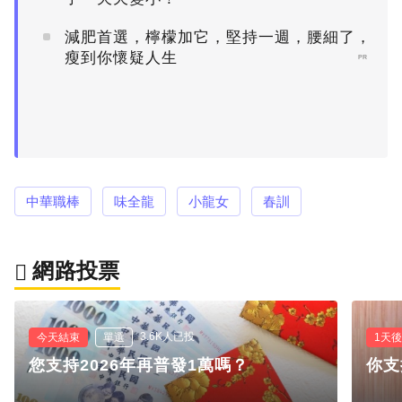
減肥首選，檸檬加它，堅持一週，腰細了，
瘦到你懷疑人生
PR
中華職棒
味全龍
小龍女
春訓
網路投票
3.6K人已投
今天結束
單選
1天
您支持2026年再普發1萬嗎？
你支