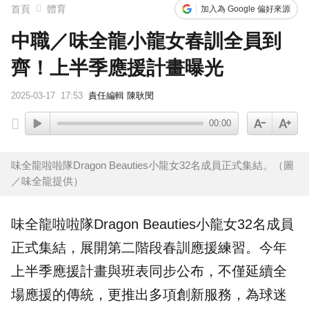
首頁
體育
加入為 Google 偏好來源
中職／味全龍小龍女春訓全員到
齊！上半季應援計畫曝光
2025-03-17
17:53
責任編輯 陳耿閔
00:00
味全龍啦啦隊Dragon Beauties小龍女32名成員正式集結。（圖
／味全龍提供）
味全龍
啦啦隊Dragon Beauties
小龍女
32名成員
正式集結，展開第二階段
春訓
應援練習。今年
上半季應援計畫與班表同步公布，不僅延續全
場應援的傳統，更推出多項創新服務，為球迷