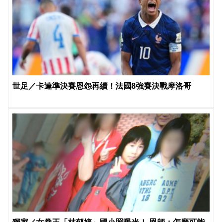
世足／卡達準決賽恩怨再續！法國8強賽決戰摩洛哥