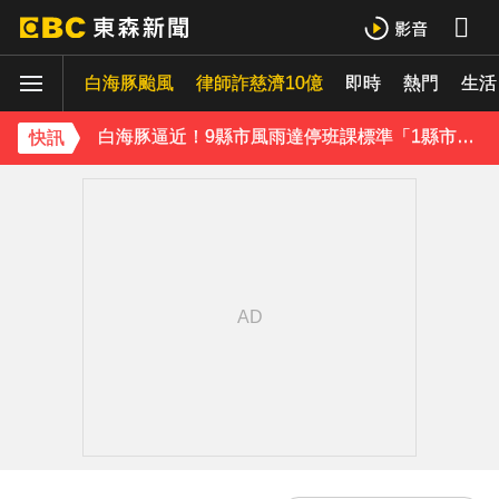
才準備出家！昔泰國男團成員溺斃 背包藏20公斤重物
白海豚颱風
律師詐慈濟10億
即時
熱門
生活
澎湖13孩沒人顧！擠10坪屋「小孩顧小孩」 母離家帶走補助金
白海豚逼近！9縣市風雨達停班課標準「1縣市宣布了」
快訊
快訊／白海豚逼近！連江縣宣布明天停班停課
《理財達人秀》X 安聯投信免費講座報名中！搶先卡位 2027
下載東森App，隨時掌握天下大小事！
獨家／女拒付4百洗頭費！ 髮廊老闆怒：洗「霸王頭」