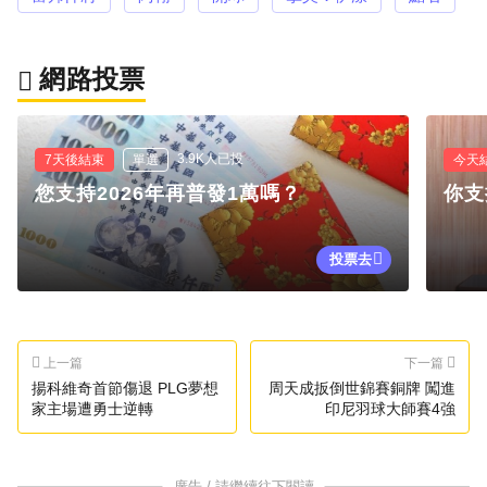
網路投票
3.9K人已投
7天後結束
單選
今天
您支持2026年再普發1萬嗎？
你支
投票去
上一篇
下一篇
揚科維奇首節傷退 PLG夢想
周天成扳倒世錦賽銅牌 闖進
家主場遭勇士逆轉
印尼羽球大師賽4強
廣告 / 請繼續往下閱讀