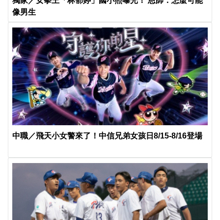
獨家／女拳王「林郁婷」國小照曝光！ 恩師：怎麼可能
像男生
中職／飛天小女警來了！中信兄弟女孩日8/15-8/16登場