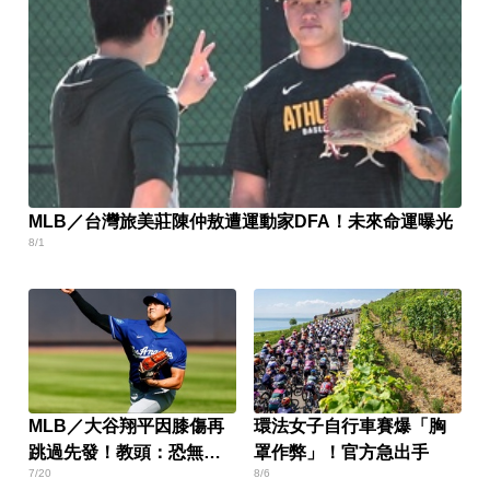
MLB／台灣旅美莊陳仲敖遭運動家DFA！未來命運曝光
8/1
MLB／大谷翔平因膝傷再
環法女子自行車賽爆「胸
跳過先發！教頭：恐無限
罩作弊」！官方急出手
7/20
8/6
期缺席…