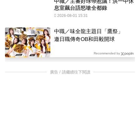
中職／主審好球帶惹議！洪一中休
息室飆台語怒嗆全都錄
2026-08-01 15:31
中職／味全龍主題日「鷹祭」
邀日職傳奇OB和田毅開球
Recommended by
廣告 / 請繼續往下閱讀