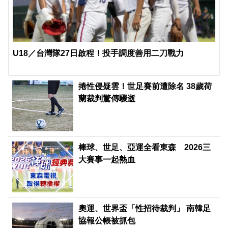
U18／台灣隊27日啟程！投手調度善用二刀戰力
捲性侵疑雲！世足賽前遭除名 38歲荷
蘭裁判驚傳驟逝
棒球、世足、亞運全看東森 2026三
大賽事一起熱血
奧運、世界盃「性招待裁判」 南韓足
協報公帳被抓包