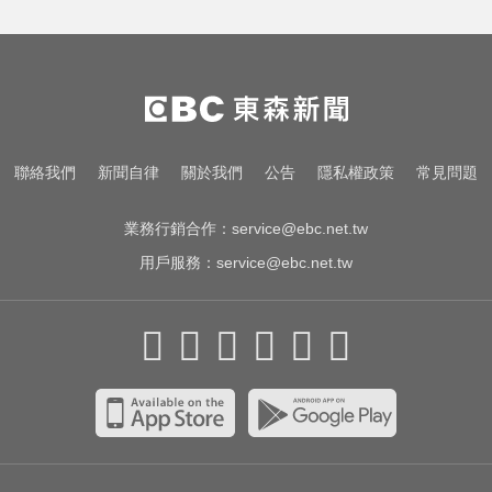
民進黨資深前輩辭世！前彰化市代
蔡裕昌罹癌 享壽71歲
女藝人遭經紀人「車內侵犯」 錄音
檔成鐵證
千金股跌落神壇！國巨收540元 分
聯絡我們
新聞自律
關於我們
公告
隱私權政策
常見問題
析師：只是剛開始
業務行銷合作：
service@ebc.net.tw
用戶服務：
service@ebc.net.tw