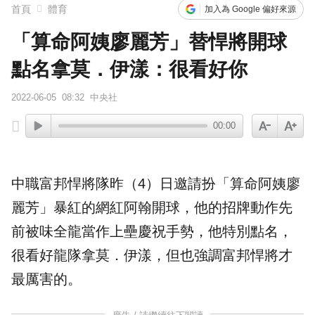
首頁
體育
加入為 Google 偏好來源
「算命阿姨廖麗芳」替悍將開球
點名拿莫．伊漾：很看好你
2022-06-05
08:32
中央社
00:00
中職
富邦悍將
隊昨（4）日邀請扮「算命阿姨廖
麗芳」暴紅的網紅
阿翰
開球
，他的招牌動作先
前被味全龍當作上壘慶祝手勢，他特別
點名
，
很看好龍隊
拿莫．伊漾
，但也強調富邦悍將才
最厲害的。