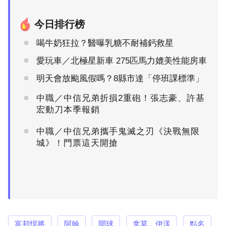
今日排行榜
喝牛奶狂拉？醫曝乳糖不耐補鈣救星
愛玩車／北極星新車 275匹馬力媲美性能房車
明天會放颱風假嗎？8縣市達「停班課標準」
中職／中信兄弟折損2重砲！張志豪、許基
宏動刀本季報銷
中職／中信兄弟攜手鬼滅之刃《決戰無限
城》！門票這天開搶
富邦悍將
阿翰
開球
拿莫．伊漾
點名