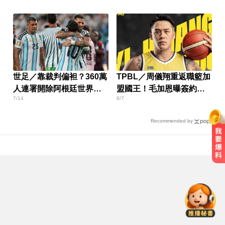
世足／靠裁判偏袒？360萬
TPBL／周儀翔重返職籃加
人連署開除阿根廷世界盃
盟國王！毛加恩曝簽約關
7/14
8/7
資格！
鍵
Recommended by
女藝人遭經紀人「車內侵犯」 錄音
檔成鐵證
千金股跌落神壇！國巨收540元 分
析師：只是剛開始