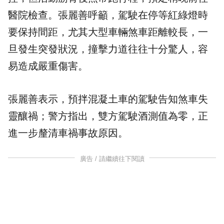
醫院檢查。張麗善呼籲，駕駛在停等紅綠燈時
要保持間距，尤其大型車輛煞車距離較長，一
旦發生突發狀況，撞擊力道往往十分驚人，容
易造成嚴重傷害。
張麗善表示，預拌混凝土車的駕駛告知煞車失
靈釀禍；警方指出，雙方駕駛酒測值為零，正
進一步釐清
車禍
事故原因。
廣告 / 請繼續往下閱讀