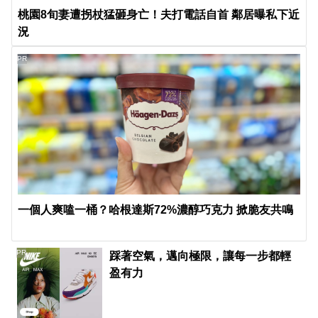
桃園8旬妻遭拐杖猛砸身亡！夫打電話自首 鄰居曝私下近
況
PR
一個人爽嗑一桶？哈根達斯72%濃醇巧克力 掀脆友共鳴
PR
踩著空氣，邁向極限，讓每一步都輕
盈有力