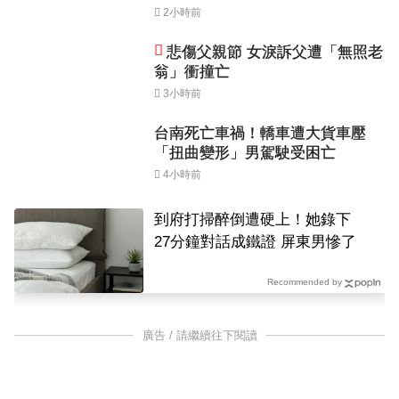
2小時前
悲傷父親節 女淚訴父遭「無照老
翁」衝撞亡
3小時前
台南死亡車禍！轎車遭大貨車壓
「扭曲變形」男駕駛受困亡
4小時前
到府打掃醉倒遭硬上！她錄下
27分鐘對話成鐵證 屏東男慘了
Recommended by
廣告 / 請繼續往下閱讀