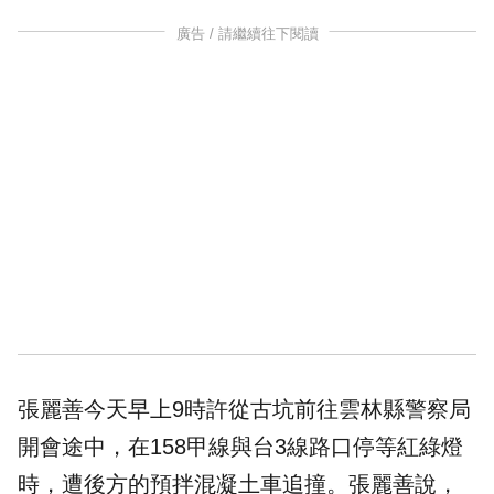
廣告 / 請繼續往下閱讀
張麗善今天早上9時許從古坑前往雲林縣警察局
開會途中，在158甲線與台3線路口停等紅綠燈
時，遭後方的預拌混凝土車追撞。張麗善說，