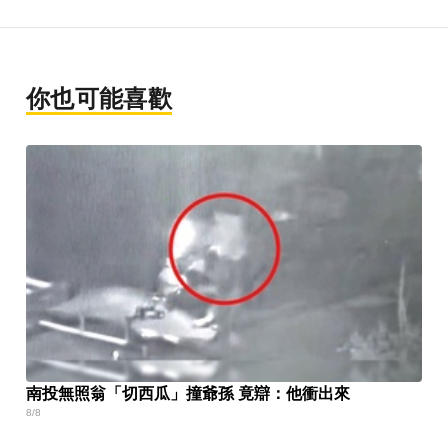
你也可能喜歡
南投無照翁「切西瓜」撞爺孫 竟辯：他衝出來
8/8