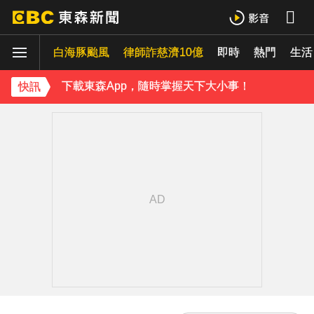
《理財達人秀》X 安聯投信免費講座報名中！搶先卡位 2027
白海豚颱風
下載東森App，隨時掌握天下大小事！
律師詐慈濟10億
即時
熱門
生活
《理財達人秀》X 安聯投信免費講座報名中！搶先卡位 2027
快訊