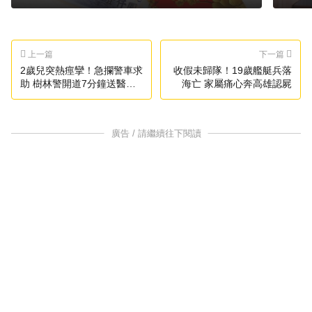
上一篇
下一篇
2歲兒突熱痙攣！急攔警車求
收假未歸隊！19歲艦艇兵落
助 樹林警開道7分鐘送醫搶
海亡 家屬痛心奔高雄認屍
命
廣告 / 請繼續往下閱讀