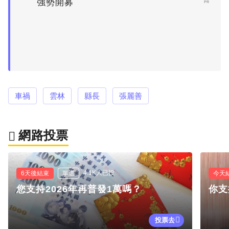
強勢開募
PR
車禍
雲林
縣長
張麗善
網路投票
4.1K人已投
6天後結束
單選
今天
您支持2026年再普發1萬嗎？
你支
投票去