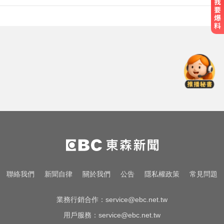
涉製毒、跨國販毒！埃及女星被判
死刑
中颱白海豚暴風圈逼近！7地區達停
班課標準
天天吃燒烤香腸 14歲女竟罹大腸癌
涉製毒、跨國販毒！埃及女星被判
死刑
中颱白海豚暴風圈逼近！7地區達停
聯絡我們
新聞自律
關於我們
公告
隱私權政策
常見問題
班課標準
業務行銷合作：
service@ebc.net.tw
用戶服務：
service@ebc.net.tw