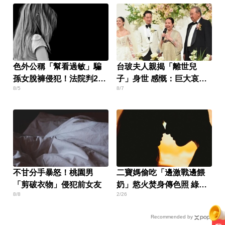
色外公稱「幫看過敏」騙
台玻夫人親揭「離世兒
孫女脫褲侵犯！法院判2年
子」身世 感慨：巨大哀傷
8/5
8/7
4月
足不出戶
不甘分手暴怒！桃園男
二寶媽偷吃「邊激戰邊餵
「剪破衣物」侵犯前女友
奶」慾火焚身傳色照 綠帽
8/8
2/26
尪崩潰
Recommended by