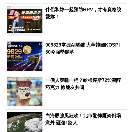
PR
伴侶和妳一起預防HPV，才有資格說
愛妳！
PR
009829掌握AI關鍵 大華韓國KOSPI
50今強勢開募
PR
一個人爽嗑一桶？哈根達斯72%濃醇
巧克力 掀脆友共鳴
白海豚強風狂吹！北市驚傳鷹架倒塌
意外 砸傷1路人