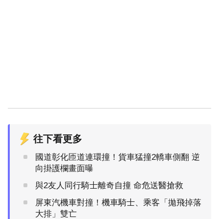
往下看更多
國道彰化匝道連環撞！貨車猛撞2轎車側翻 逆
向掛護欄畫面曝
與2友人同行騎士離奇自撞 命危送醫搶救
屏東汽機車對撞！機車騎士、乘客「拋飛掉落
大排」雙亡