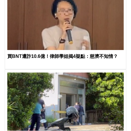
買BNT遭詐10.6億！律師學姐揭4疑點：慈濟不知情？