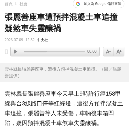
首頁
社會
加入為 Google 偏好來源
張麗善座車遭預拌混凝土車追撞
疑煞車失靈釀禍
2026-07-09
12:32
中央社
00:00
雲林縣長張麗善座車，遭後方預拌混凝土車追撞。（圖／張麗
善提供）
雲林
縣長
張麗善
座車今天早上9時許行經158甲
線與台3線路口停等紅綠燈，遭後方預拌混凝土
車追撞，張麗善等人未受傷，車輛後車箱凹
陷，疑因預拌混凝土車煞車失靈釀禍。