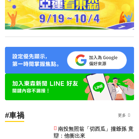
#車禍
更多
南投無照翁「切西瓜」撞爺孫 竟
辯：他衝出來