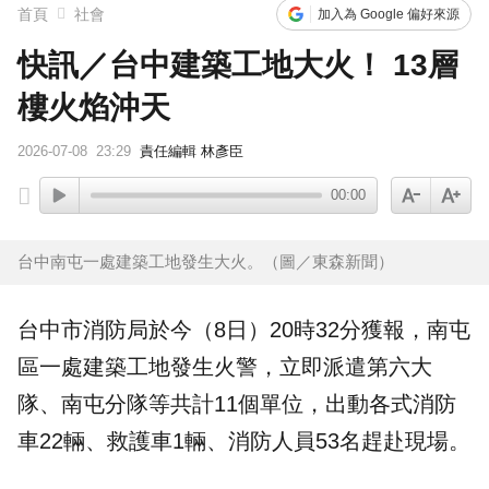
首頁
社會
加入為 Google 偏好來源
快訊／台中建築工地大火！ 13層
樓火焰沖天
2026-07-08
23:29
責任編輯 林彥臣
00:00
台中南屯一處建築工地發生大火。（圖／東森新聞）
台中
市消防局於今（8日）20時32分獲報，南屯
區一處建築
工地
發生
火警
，立即派遣第六大
隊、南屯分隊等共計11個單位，出動各式消防
車22輛、救護車1輛、消防人員53名趕赴現場。