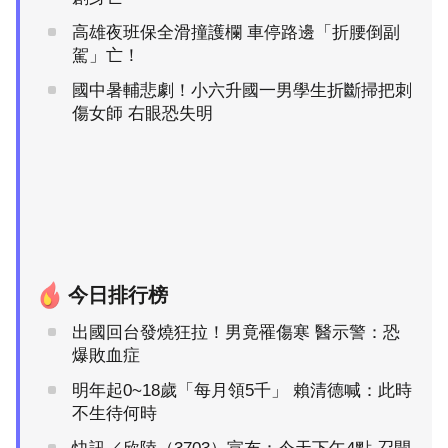
高雄夜班保全滑撞護欄 車停路邊「折腰倒副
駕」亡！
國中暑輔悲劇！小六升國一男學生折斷掃把刺
傷女師 右眼恐失明
今日排行榜
出國回台發燒狂拉！男竟罹傷寒 醫示警：恐
爆敗血症
明年起0~18歲「每月領5千」 賴清德喊：此時
不生待何時