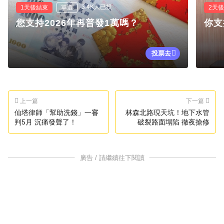
3.4K人已投
1天後結束
單選
2天
您支持2026年再普發1萬嗎？
你支
投票去
上一篇
下一篇
仙塔律師「幫助洗錢」一審
林森北路現天坑！地下水管
判5月 沉痛發聲了！
破裂路面塌陷 徹夜搶修
廣告 / 請繼續往下閱讀