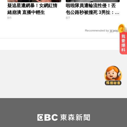
疑追星遭網暴！女網紅情
啦啦隊員遭輪流性侵！丟
緒崩潰 直播中輕生
包公路秒被撞死 3男扯：她
8/5
8/7
自願的
Recommended by
亞運／鐵人好手江典祐期待亞運 用
動漫名言激勵自己
中職／陳傑憲轟2分砲貢獻3打點！
統一獅8:2味全龍
川普嗆伊朗若不開放荷莫茲海峽 將
祭「二戰後最大攻擊」
亞運／鐵人好手江典祐期待亞運 用
動漫名言激勵自己