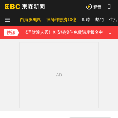
獨家／金價衝高！1公斤金塊值458萬 較1個月前增近28萬
白海豚颱風
律師詐慈濟10億
即時
熱門
生活
《理財達人秀》X 安聯投信免費講座報名中！搶先卡位 2027
快訊
下載東森App，隨時掌握天下大小事！
白海豚颱風強襲日本！奄美逾3萬戶停電 沖繩5人受傷