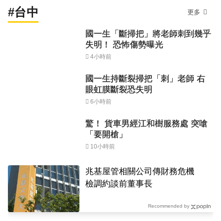
#台中
更多
國一生「斷掃把」將老師刺到幾乎
失明！ 恐怖傷勢曝光
4小時前
國一生持斷裂掃把「刺」老師 右
眼虹膜斷裂恐失明
6小時前
驚！ 貨車男經江和樹服務處 突嗆
「要開槍」
10小時前
兆基屋管相關公司傳財務危機
檢調約談前董事長
Recommended by