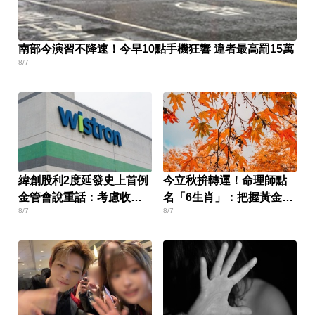
南部今演習不降速！今早10點手機狂響 違者最高罰15萬
8/7
緯創股利2度延發史上首例
今立秋拚轉運！命理師點
金管會說重話：考慮收回
名「6生肖」：把握黃金7
8/7
8/7
股務自辦
天