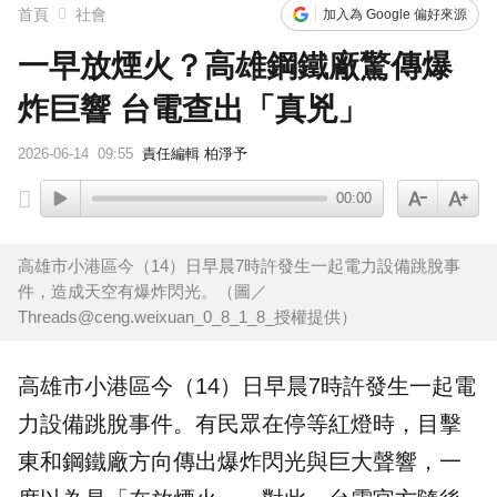
首頁
社會
加入為 Google 偏好來源
一早放煙火？高雄鋼鐵廠驚傳爆
炸巨響 台電查出「真兇」
2026-06-14
09:55
責任編輯 柏淨予
00:00
高雄市小港區今（14）日早晨7時許發生一起電力設備跳脫事
件，造成天空有爆炸閃光。（圖／
Threads@ceng.weixuan_0_8_1_8_授權提供）
高雄
市小港區今（14）日早晨7時許發生一起電
力設備跳脫事件。有民眾在停等紅燈時，目擊
東和
鋼鐵廠
方向傳出
爆炸
閃光與巨大聲響，一