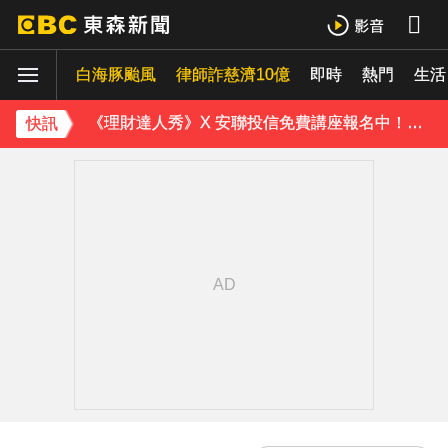
下載東森App，隨時掌握天下大小事！
白海豚颱風
律師詐慈濟10億
即時
熱門
解放軍擬「失能戰」癱瘓北市？ 專家：須提升城鎮韌性
生活
《理財達人秀》X 安聯投信免費講座報名中！搶先卡位 2027
快訊
下載東森App，隨時掌握天下大小事！
解放軍擬「失能戰」癱瘓北市？ 專家：須提升城鎮韌性