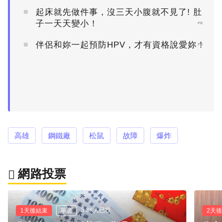
起床就先做件事，沒三天小腹就不見了! 肚
子一天天變小！
PR
伴侶和妳一起預防HPV，才有資格說愛妳！
PR
高雄
鋼鐵廠
松鼠
故障
爆炸
網路投票
3.3K人已投
1天後結束
單選
2天