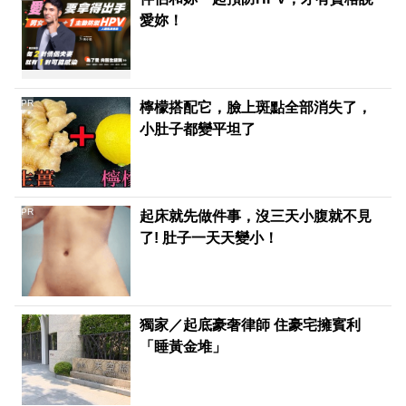
愛妳！
PR
檸檬搭配它，臉上斑點全部消失了，
小肚子都變平坦了
PR
起床就先做件事，沒三天小腹就不見
了! 肚子一天天變小！
獨家／起底豪奢律師 住豪宅擁賓利
「睡黃金堆」