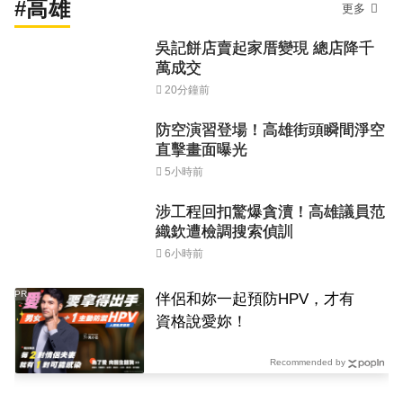
#高雄
更多
吳記餅店賣起家厝變現 總店降千
萬成交
20分鐘前
防空演習登場！高雄街頭瞬間淨空
直擊畫面曝光
5小時前
涉工程回扣驚爆貪瀆！高雄議員范
織欽遭檢調搜索偵訓
6小時前
PR
伴侶和妳一起預防HPV，才有
資格說愛妳！
Recommended by