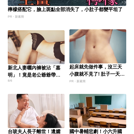
檸檬搭配它，臉上斑點全部消失了，小肚子都變平坦了
PR・新素簡
起床就先做件事，沒三天
新北人妻曬內褲被沾「嘉
小腹就不見了! 肚子一天天
明」！竟是老公爺爺帶回
變小！
8/6
房磨蹭 氣炸提告
PR・新素簡
台玻夫人長子離世！遺孀
國中暑輔悲劇！小六升國