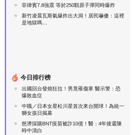
菲律賓7.8強震 等於250顆原子彈同時爆炸
新竹凌晨瓦斯氣爆炸出大洞！居民嚇傻：這裡
是地獄嗎…
今日排行榜
出國回台發燒狂拉！男竟罹傷寒 醫示警：恐
爆敗血症
中職／日本女星松川星首次來台開球！為統一
獅女孩日揭幕
慈濟採購BNT疫苗被詐10億！醫：4年後還陳
時中清白