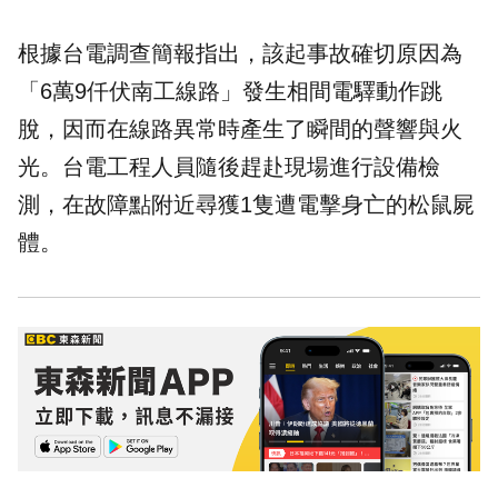
根據台電調查簡報指出，該起事故確切原因為
「6萬9仟伏南工線路」發生相間電驛動作跳
脫，因而在線路異常時產生了瞬間的聲響與火
光。台電工程人員隨後趕赴現場進行設備檢
測，在故障點附近尋獲1隻遭電擊身亡的
松鼠
屍
體。