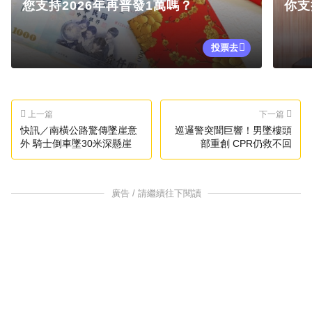
您支持2026年再普發1萬嗎？
你支
投票去
上一篇
下一篇
快訊／南橫公路驚傳墜崖意
巡邏警突聞巨響！男墜樓頭
外 騎士倒車墜30米深懸崖
部重創 CPR仍救不回
廣告 / 請繼續往下閱讀