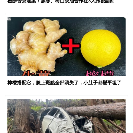
檢辦苦茶油案！源春、梅山茶油合作社3人訊後請回
PR
檸檬搭配它，臉上斑點全部消失了，小肚子都變平坦了