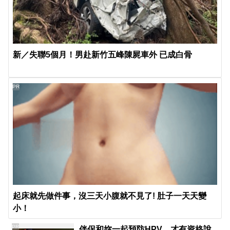
新／失聯5個月！男赴新竹五峰陳屍車外 已成白骨
PR
起床就先做件事，沒三天小腹就不見了! 肚子一天天變
小！
PR
伴侶和妳一起預防HPV，才有資格說