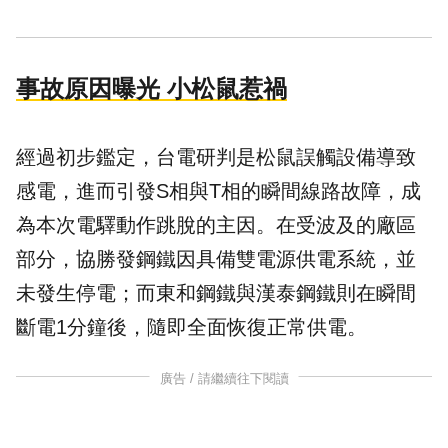
事故原因曝光 小松鼠惹禍
經過初步鑑定，台電研判是松鼠誤觸設備導致
感電，進而引發S相與T相的瞬間線路故障，成
為本次電驛動作跳脫的主因。在受波及的廠區
部分，協勝發鋼鐵因具備雙電源供電系統，並
未發生停電；而東和鋼鐵與漢泰鋼鐵則在瞬間
斷電1分鐘後，隨即全面恢復正常供電。
廣告 / 請繼續往下閱讀