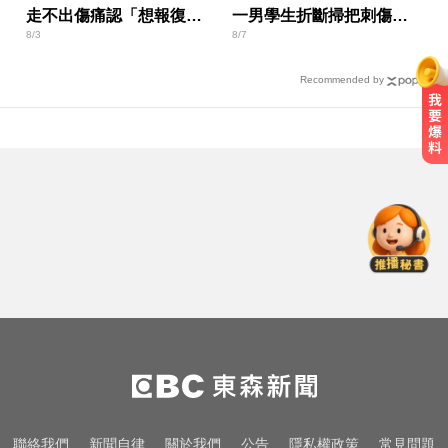
走不出傷痛認「想報復」
一男學生折斷掃把刺傷女
8/3
8/7
心聲曝
師 右眼恐失明
Recommended by
緯創2度延後發放股利成首例 金管
會要求集保證交所了解
10共機、6共艦擾台！6架次越中線
侵中部西南空域
加拿大2飛機空中相撞！ 1人墜池塘
身亡
緯創2度延後發放股利成首例 金管
會要求集保證交所了解
10共機、6共艦擾台！6架次越中線
聯絡我們
新聞自律
關於我們
公告
隱私權政策
常見問題