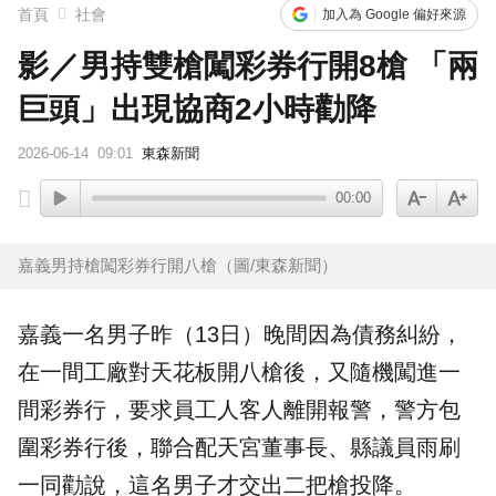
15年摯愛離世！唐綺陽頭七驚見「驚人畫面」感動喊：真不是蓋的
首頁
社會
加入為 Google 偏好來源
影／男持雙槍闖彩券行開8槍 「兩
下載東森App，隨時掌握天下大小事！
巨頭」出現協商2小時勸降
賴總統參與漢光「萬鈞計畫」！ 搭「雲豹」前進衡指所
2026-06-14
09:01
東森新聞
00:00
嘉義男持槍闖彩券行開八槍（圖/東森新聞）
嘉義一名男子昨（13日）晚間因為債務糾紛，
在一間工廠對天花板開八槍後，又隨機闖進一
間彩券行，要求員工人客人離開報警，警方包
圍彩券行後，聯合配天宮董事長、縣議員雨刷
一同勸說，這名男子才交出二把槍投降。