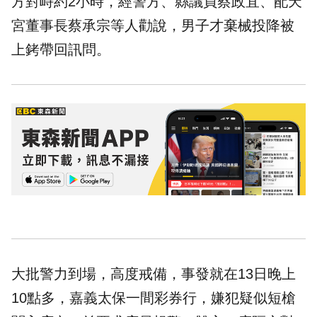
方對峙約2小時，經警方、縣議員蔡政宜、配天
宮董事長蔡承宗等人勸說，男子才棄械投降被
上銬帶回訊問。
大批警力到場，高度戒備，事發就在13日晚上
10點多，嘉義太保一間彩券行，嫌犯疑似短槍