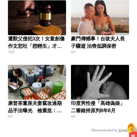
遭獸父侵犯3次！女童創傷
豪門傳憾事！台玻夫人長
作文悲吐「想輕生」才揭
子驟逝 治喪低調保密
7/26
8/3
穿
康普茶董座夫妻竄改過期
印度男性侵「高雄偽娘」
品手法曝光 檢重批：食
二審維持原判8年6月
8/5
8/4
裡的良沒了
Recommended by