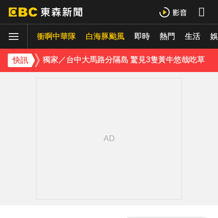
TPBL／官宣確定了！林庭謙重磅加盟臺北台新戰神
衝啊中華隊
白海豚颱風
即時
熱門
生活
醫起看／20歲男私密處驚見「白刺顆粒」醫揭真相
娛
獨家／台中大馬路分隔島 驚見3隻黃牛悠哉吃草
快訊
每天2000CC是錯的？醫師曝「喝水黃金公式」猛灌恐水中毒
愛玩車／凱旋雙車登場 660新動力更順暢
律師勾掮客誆「可買BNT疫苗」 詐慈濟10億
《理財達人秀》X 安聯投信免費講座報名中！搶先卡位 2027
《大熱門》收攤1年！吳宗憲率Lulu、陳漢典再合體：我們還是回來了
18歲帥兒離開台灣！前主播蔣雅淇忍淚嘆：最難放手的是媽媽