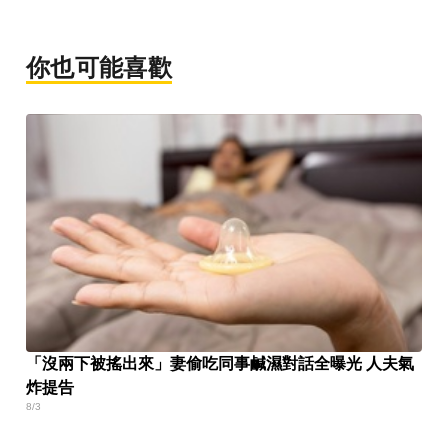
你也可能喜歡
「沒兩下被搖出來」妻偷吃同事鹹濕對話全曝光 人夫氣
炸提告
8/3