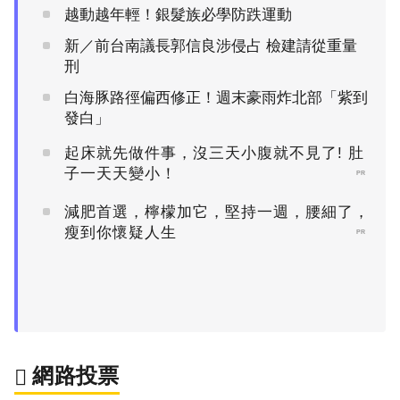
越動越年輕！銀髮族必學防跌運動
新／前台南議長郭信良涉侵占 檢建請從重量
刑
白海豚路徑偏西修正！週末豪雨炸北部「紫到
發白」
起床就先做件事，沒三天小腹就不見了! 肚
子一天天變小！
PR
減肥首選，檸檬加它，堅持一週，腰細了，
瘦到你懷疑人生
PR
網路投票