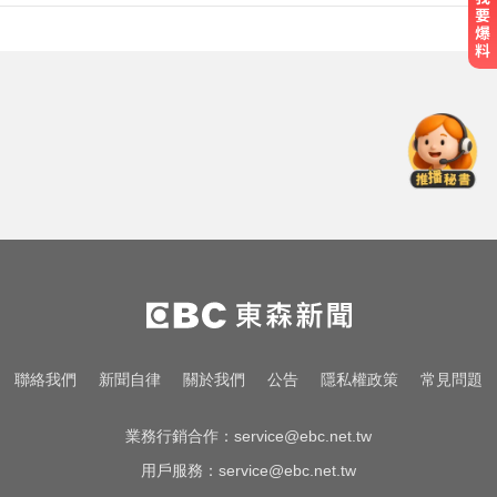
愛玩車／這Defender OCTA不僅猛
還很黑
Google人工智慧部門高層人事大地
震 股價重挫4%
40歲後身高縮水超過3公分嗎？小心
脊椎沈默骨折正在發生中
愛玩車／這Defender OCTA不僅猛
還很黑
Google人工智慧部門高層人事大地
聯絡我們
新聞自律
關於我們
公告
隱私權政策
常見問題
震 股價重挫4%
業務行銷合作：
service@ebc.net.tw
用戶服務：
service@ebc.net.tw