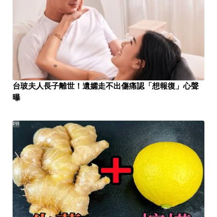
台玻夫人長子離世！遺孀走不出傷痛認「想報復」心聲
曝
PR