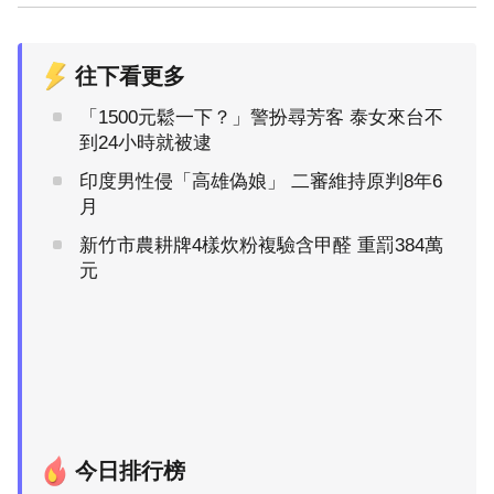
往下看更多
「1500元鬆一下？」警扮尋芳客 泰女來台不
到24小時就被逮
印度男性侵「高雄偽娘」 二審維持原判8年6
月
新竹市農耕牌4樣炊粉複驗含甲醛 重罰384萬
元
今日排行榜