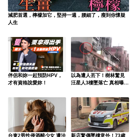
減肥首選，檸檬加它，堅持一週，腰細了，瘦到你懷疑
人生
PR
伴侶和妳一起預防HPV，
以為遭人丟下！樹林驚見
才有資格說愛妳！
汪星人3樓墜落亡 真相曝光
飼主挨罰1.5萬
台東2男性侵酒醉少女 遭法
新店驚傳墜樓意外！73歲