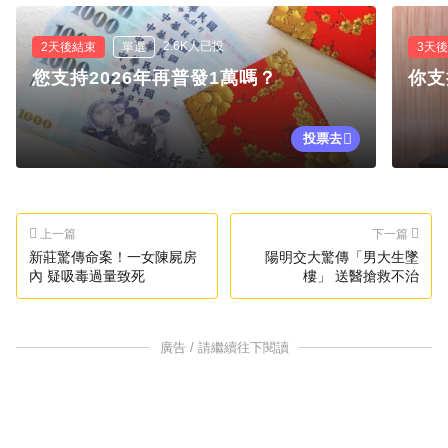
2.6K人已投
2天後結束
單選
3天
您支持2026年再普發1萬嗎？
你支
投票去
上一篇
下一篇
新莊驚傳命案！一女陳屍房
陽明交大驚傳「男大生墜
內 疑吸毒過量致死
樓」 送醫搶救不治
廣告 / 請繼續往下閱讀