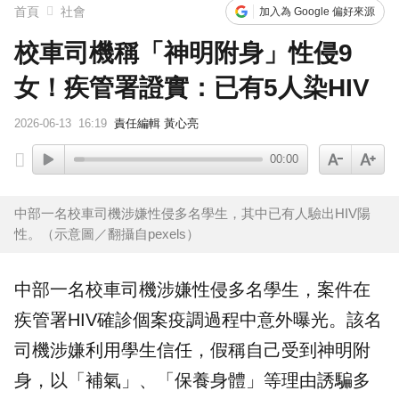
首頁
社會
加入為 Google 偏好來源
校車司機稱「神明附身」性侵9
女！疾管署證實：已有5人染HIV
2026-06-13
16:19
責任編輯 黃心亮
00:00
中部一名校車司機涉嫌性侵多名學生，其中已有人驗出HIV陽
性。（示意圖／翻攝自pexels）
中部一名
校車
司機
涉嫌
性侵
多名學生，案件在
疾管署
HIV
確診個案疫調過程中意外曝光。該名
司機涉嫌利用學生信任，假稱自己受到神明附
身，以「補氣」、「保養身體」等理由誘騙多