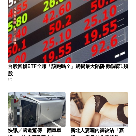
台股回檔ETF全賺「該跑嗎？」網揭最大陷阱 勸調節1類
股
8/5
快訊／國道驚傳「翻車車
新北人妻曬內褲被沾「嘉