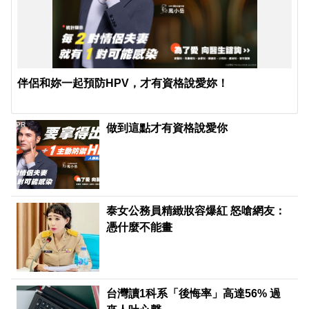
伴侶和妳一起預防HPV，才有資格說愛妳！
PR
做到這點才有資格說愛你
泰女公務員精緻妝容爆紅 怒嗆網友：
憑什麼不能畫
台灣讀1科系「後悔率」高達56% 過