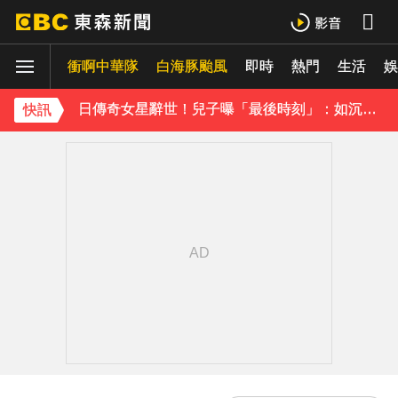
孫淑媚首登JJA音樂節！被范曉萱1句話打動 放話秀超狂腹肌
衝啊中華隊
白海豚颱風
即時
熱門
生活
曾國城、徐乃麟當眾激吻！戳破保鮮膜「抱頭狂親」他求饒喊：沒氣了
娛
日傳奇女星辭世！兒子曝「最後時刻」：如沉睡般離開
快訊
下載東森App，隨時掌握天下大小事！
《理財達人秀》X 安聯投信免費講座報名中！搶先卡位 2027