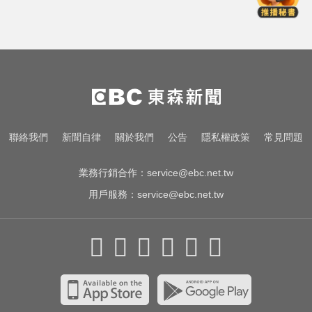
友：憑什麼不能畫
白海豚路徑偏西修正！週末豪雨炸
北部「紫到發白」
南韓熱浪19死！ 總統李在明宣布：
列國家災難
泰女公務員精緻妝容爆紅 怒嗆網
聯絡我們
新聞自律
關於我們
公告
隱私權政策
常見問題
友：憑什麼不能畫
業務行銷合作：
service@ebc.net.tw
用戶服務：
service@ebc.net.tw