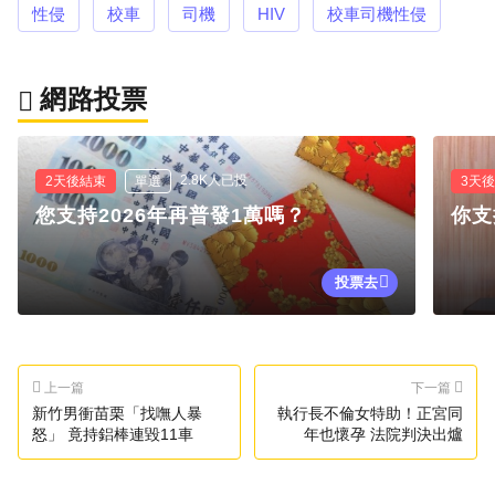
性侵
校車
司機
HIV
校車司機性侵
網路投票
2.8K人已投
2天後結束
單選
3天
您支持2026年再普發1萬嗎？
你支
投票去
上一篇
下一篇
新竹男衝苗栗「找嘸人暴
執行長不倫女特助！正宮同
怒」 竟持鋁棒連毀11車
年也懷孕 法院判決出爐