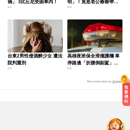
禍」 3比丘尼受困車內！
明」！竟是老公爺爺帶回
8/6
8/6
房磨蹭 氣炸提告
台東2男性侵酒醉少女 遭法
高雄夜班保全滑撞護欄 車
院判重刑
停路邊「折腰倒副駕」
3/3
8/6
亡！
Recommended by
南韓熱浪19死！ 總統李在明宣布：
列國家災難
泰女公務員精緻妝容爆紅 怒嗆網