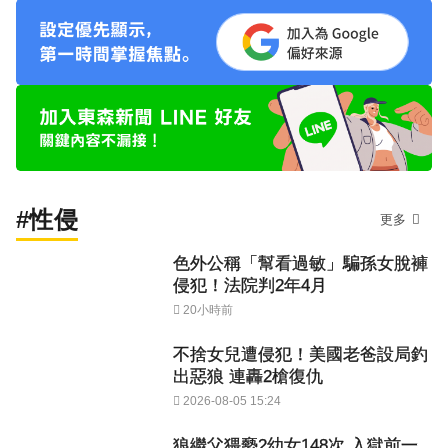
#性侵
更多
色外公稱「幫看過敏」騙孫女脫褲
侵犯！法院判2年4月
20小時前
不捨女兒遭侵犯！美國老爸設局釣
出惡狼 連轟2槍復仇
2026-08-05 15:24
狼繼父猥褻2幼女148次 入獄前一