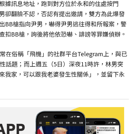
根據訊息地址，跑到對方位於
永和
的住處按門
男卻翻臉不認，否認有提出邀請，雙方為此爆發
出
BB槍
指向尹男，嚇得尹男逃往得和所報案，警
查扣BB槍，詢後將他依
恐嚇
、誹謗等罪嫌偵辦。
常在俗稱「飛機」的社群平台Telegram上，與已
兩性話題；而上週五（5日）深夜11時許，林男突
來我家，可以跟我老婆發生性關係」，並留下永