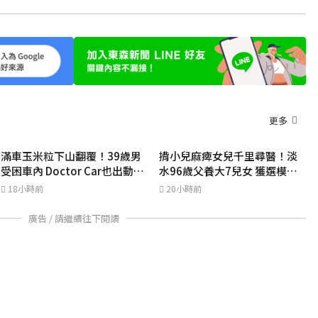
更多
滿車玉米粒下山翻覆！39歲男
揹小兒麻痺女兒千里尋醫！淡
受困車內 Doctor Car也出動救
水96歲父養大7兒女 獲選模範
援
父親
18小時前
20小時前
廣告 / 請繼續往下閱讀