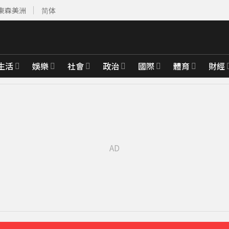
東森美洲
简体
生活
娛樂
社會
政治
國際
體育
財經
底完成
3分鐘前
前
先卡位 2027