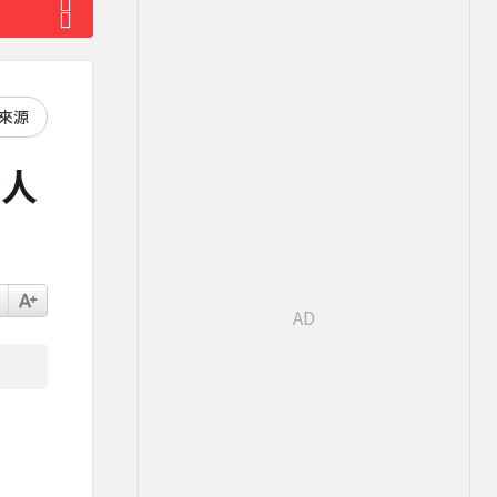
好來源
令人