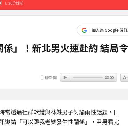
明
36分鐘前
待查
58分鐘前
加入為 Google 偏
底完成
關係」！新北男火速赴約 結局
3分鐘前
聽新聞
00:00
時常透過社群軟體與林姓男子討論兩性話題，日
訊邀請「可以跟我老婆發生
性關係
」，尹男看完