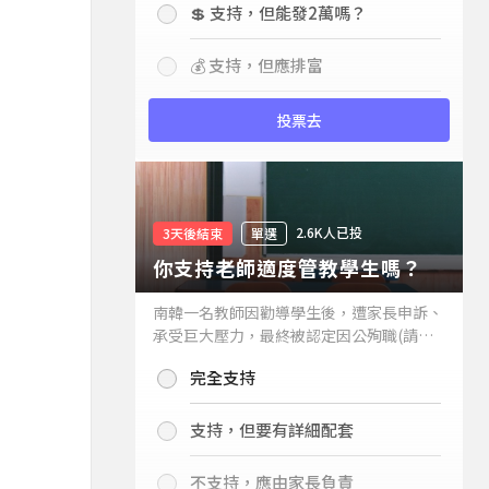
💲 支持，但能發2萬嗎？
💰 支持，但應排富
投票去
2.6K人已投
3天後結束
單選
你支持老師適度管教學生嗎？
南韓一名教師因勸導學生後，遭家長申訴、
承受巨大壓力，最終被認定因公殉職(請見
下列新聞)，引發外界關注教師教權。請問
完全支持
你支持老師適度管教學生嗎？
支持，但要有詳細配套
不支持，應由家長負責