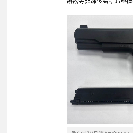
誹謗等罪嫌移請新北地檢
警方查扣林男所持有的BB槍。