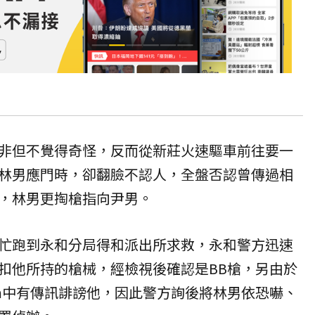
非但不覺得奇怪，反而從新莊火速驅車前往要一
林男應門時，卻翻臉不認人，全盤否認曾傳過相
，林男更掏槍指向尹男。
忙跑到永和分局得和派出所求救，永和警方迅速
扣他所持的槍械，經檢視後確認是BB槍，另由於
ram中有傳訊誹謗他，因此警方詢後將林男依恐嚇、