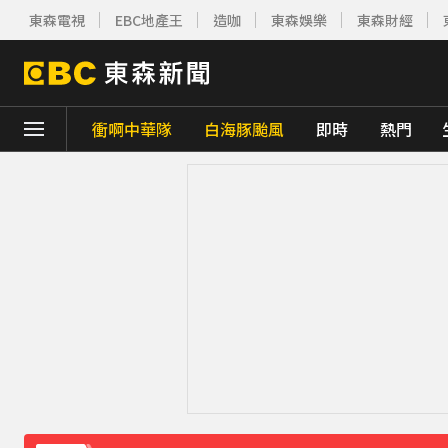
東森電視
EBC地產王
造咖
東森娛樂
東森財經
衝啊中華隊
白海豚颱風
即時
熱門
下載東森App，隨時掌握天下大小事！
美國貝恩資本擬「砸205億收購貢茶」 估年
白海豚逼近放颱風假？蔣萬安說話了
9分鐘
《理財達人秀》X 安聯投信免費講座報名中！搶