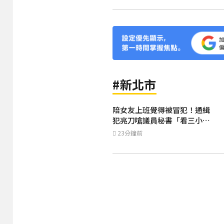
#新北市
陪女友上班覺得被冒犯！通緝
犯亮刀嗆議員秘書「看三小」
落網畫面曝光
23分鐘前