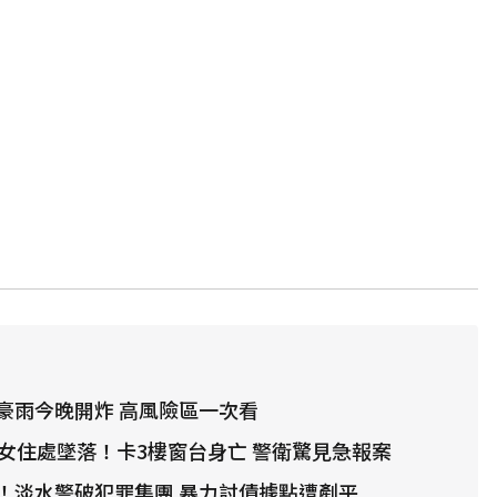
豪雨今晚開炸 高風險區一次看
歲女住處墜落！卡3樓窗台身亡 警衛驚見急報案
！淡水警破犯罪集團 暴力討債據點遭剷平