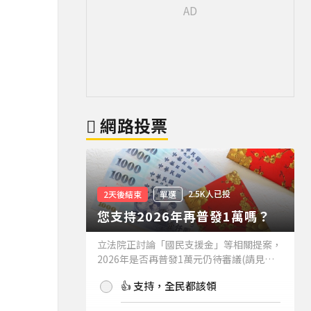
網路投票
2.5K人已投
2天後結束
單選
您支持2026年再普發1萬嗎？
立法院正討論「國民支援金」等相關提案，
2026年是否再普發1萬元仍待審議(請見下
方新聞)。如果2026年再普發1萬元，你支
👍 支持，全民都該領
持嗎？