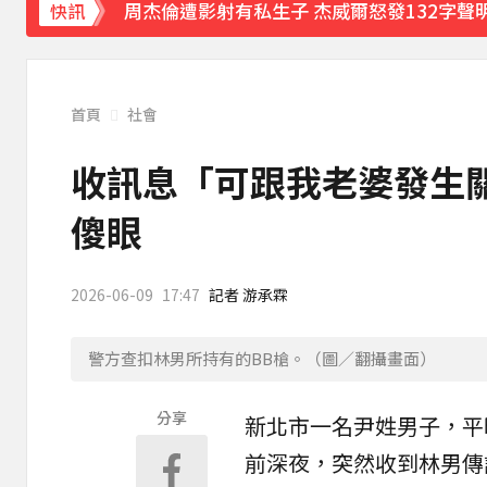
周杰倫遭影射有私生子 杰威爾怒發132字聲
快訊
曾號召反女權集會！36歲網紅陳屍住處 死因
下載東森App，隨時掌握天下大小事！
首頁
社會
美國貝恩資本擬「砸205億收購貢茶」 估年
收訊息「可跟我老婆發生
傻眼
2026-06-09
17:47
記者 游承霖
警方查扣林男所持有的BB槍。（圖／翻攝畫面）
分享
新北市
一名尹姓男子，平
前深夜，突然收到林男傳