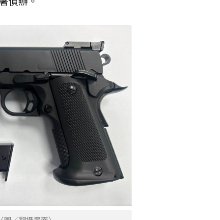
署偵辦。
（圖／翻攝畫面）