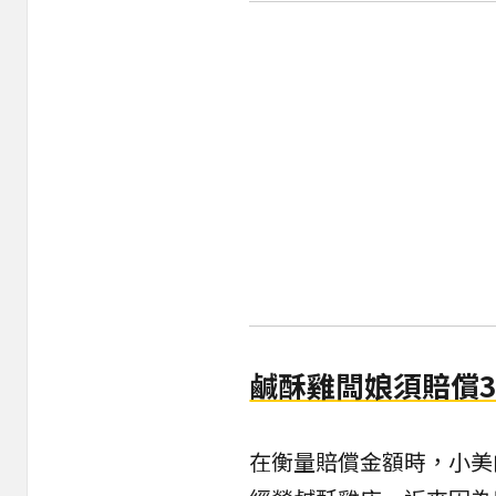
鹹酥雞闆娘須賠償3
在衡量賠償金額時，小美