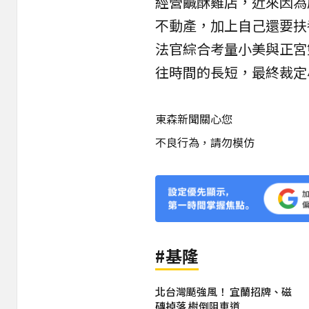
經營鹹酥雞店，近來因為
不動產，加上自己還要扶
法官綜合考量小美與正宮
往時間的長短，最終裁定
東森新聞關心您
不良行為，請勿模仿
#基隆
北台灣颳強風！ 宜蘭招牌、磁
磚掉落 樹倒阻車道