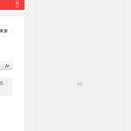
好來源
圖／