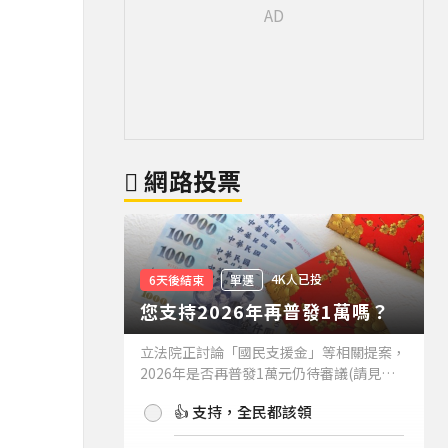
網路投票
4K人已投
6天後結束
單選
您支持2026年再普發1萬嗎？
立法院正討論「國民支援金」等相關提案，
2026年是否再普發1萬元仍待審議(請見下
方新聞)。如果2026年再普發1萬元，你支
👍 支持，全民都該領
持嗎？