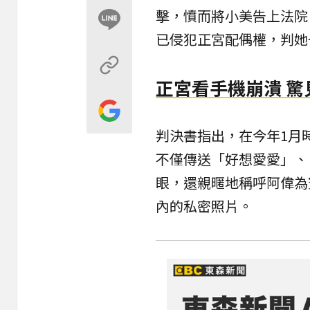
擊，憤而將小美告上
法院
已侵犯
正宮
配偶權，判她
正宮看手機崩潰 
判決書指出，在今年1月
不僅傳送「好想愛愛」、
眼，還親暱地稱呼阿偉為
內的私密照片。