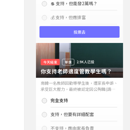
💲 支持，但能發2萬嗎？
💰 支持，但應排富
投票去
2.9K人已投
今天結束
單選
你支持老師適度管教學生嗎？
南韓一名教師因勸導學生後，遭家長申訴、
承受巨大壓力，最終被認定因公殉職(請見
下列新聞)，引發外界關注教師教權。請問
完全支持
你支持老師適度管教學生嗎？
支持，但要有詳細配套
不支持，應由家長負責