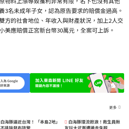
原物料上漲導致獲利非常有限，名下也沒有其他
養3名未成年子女，認為原告要求的賠償金過高。
雙方的社會地位、年收入與財產狀況，加上2人交
小美應賠償正宮新台幣30萬元，全案可上訴。
更多
白海豚逼近台灣！ 「本島2地」
白海豚環流掀浪！救生員揪
不排除發布陸警
友玩大武崙遭捲走失蹤