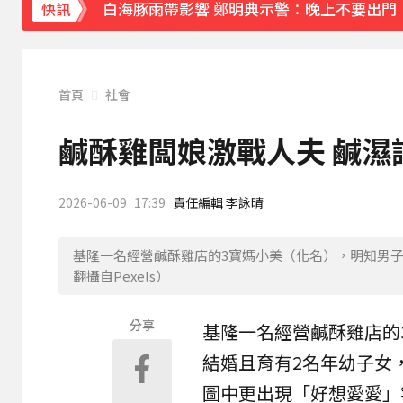
白海豚雨帶影響 鄭明典示警：晚上不要出門
快訊
首頁
社會
鹹酥雞闆娘激戰人夫 鹹濕
2026-06-09
17:39
責任編輯 李詠晴
基隆一名經營鹹酥雞店的3寶媽小美（化名），明知男
翻攝自Pexels）
分享
基隆
一名經營
鹹酥雞店
的
結婚且育有2名年幼子女
圖中更出現「好想愛愛」