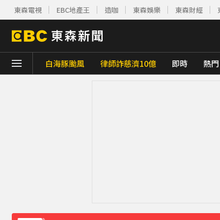
東森電視
EBC地產王
造咖
東森娛樂
東森財經
白海豚颱風
律師詐慈濟10億
即時
熱門
下載東森App，隨時掌握天下大小事！
白海豚雨帶影響 鄭明典示警：晚上不要出門
《理財達人秀》X 安聯投信免費講座報名中！搶
下載東森App，隨時掌握天下大小事！