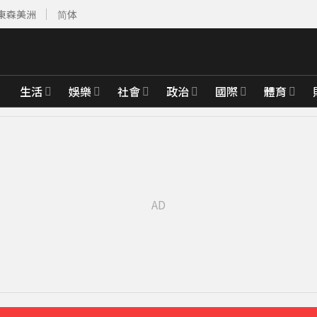
東森美洲
简体
生活
娛樂
社會
政治
國際
體育
51分鐘前
先卡位 2027