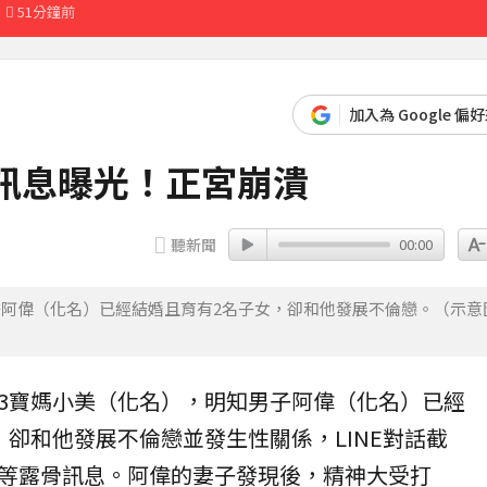
51分鐘前
加入為 Google 偏
訊息曝光！正宮崩潰
聽新聞
00:00
子阿偉（化名）已經結婚且育有2名子女，卻和他發展不倫戀。（示意
3寶媽小美（化名），明知男子阿偉（化名）已經
，卻和他發展
不倫戀
並發生性關係，LINE對話截
等露骨訊息。阿偉的妻子發現後，精神大受打