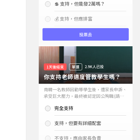
💲 支持，但能發2萬嗎？
💰 支持，但應排富
投票去
2.9K人已投
1天後結束
單選
你支持老師適度管教學生嗎？
南韓一名教師因勸導學生後，遭家長申訴、
承受巨大壓力，最終被認定因公殉職(請見
下列新聞)，引發外界關注教師教權。請問
完全支持
你支持老師適度管教學生嗎？
支持，但要有詳細配套
不支持，應由家長負責