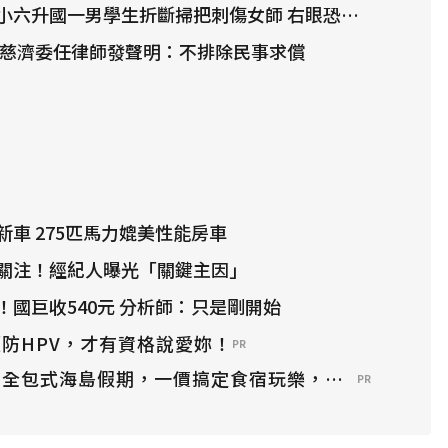
六升國一男學生折斷掃把刺傷女師 右眼恐失明
 慈濟委任律師發聲明：不排除民事求償
車 275匹馬力媲美性能房車
關注！經紀人曝光「關鍵主因」
！國巨收540元 分析師：只是剛開始
防HPV，才有資格說愛妳！
PR
？全包式海島假期，一價搞定食宿玩樂，省錢更省心！
PR