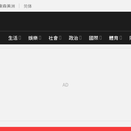
東森美洲
简体
生活
娛樂
社會
政治
國際
體育
」 消防員急救援
3分鐘前
路人
26分鐘前
戒區域曝
37分鐘前
先卡位 2027