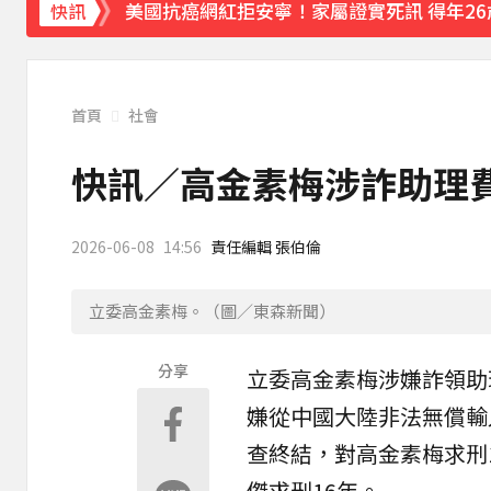
美國抗癌網紅拒安寧！家屬證實死訊 得年26
快訊
寬魚營收衰退 「點名王心凌、楊丞琳」網笑
家長曝「小S私下為人」徹底改觀 網友洗版
首頁
社會
下載東森App，隨時掌握天下大小事！
快訊／高金素梅涉詐助理費
父親節驚傳民宅大火！2孩童逃出「毛孩受困
2026-06-08
14:56
責任編輯 張伯倫
立委高金素梅。（圖／東森新聞）
分享
立委
高金素梅
涉嫌詐領
助
嫌從中國大陸非法無償輸入
查終結，對高金素梅求刑1
傑求刑16年。