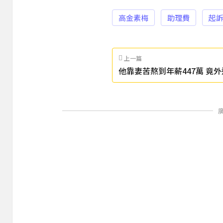
高金素梅
助理費
起
上一篇
他靠妻苦熬到年薪447萬 竟外遇
宮慘拿不到賠償