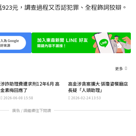
8萬923元，調查過程又否認犯罪、全程飾詞狡辯。
更多
涉詐助理費遭求刑12年6月 高
高金涉貪案擴大 張瓊姿餐廳店
金素梅回應了
長疑「人頭助理」
2026-06-08 15:58
2026-02-24 13:53
廣告 / 請繼續往下閱讀