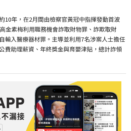
約10年，在2月間由檢察官黃冠中指揮發動首波
，高金素梅利用職務機會詐取財物罪、詐欺取財
自輸入醫療器材罪。主導並利用7名涉案人士擔任
公費助理薪資、年終獎金與育嬰津貼，總計詐領