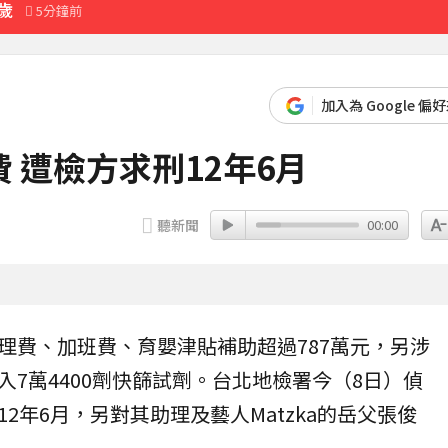
歲
5分鐘前
翻：太誠實
39分鐘前
認證
加入為 Google 偏
 遭檢方求刑12年6月
」 消防員急救援
3分鐘前
聽新聞
00:00
理費
、加班費、育嬰津貼補助超過787萬元，另涉
7萬4400劑快篩試劑。台北地檢署今（8日）偵
2年6月，另對其助理及藝人Matzka的岳父張俊