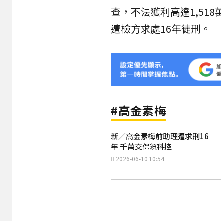
查，不法獲利高達1,51
遭檢方求處16年徒刑。
#高金素梅
新／高金素梅前助理遭求刑16
年 千萬交保須科控
2026-06-10 10:54