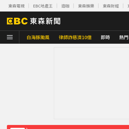
東森電視
EBC地產王
造咖
東森娛樂
東森財經
白海豚颱風
律師詐慈濟10億
即時
熱門
下載東森App，隨時掌握天下大小事！
父親節驚傳民宅大火！2孩童逃出「毛孩受困
快訊／台北喜來登飯店旁 施工圍籬倒塌壓傷
快訊／國家警報大響！大雷雨猛炸3縣市 警
《理財達人秀》X 安聯投信免費講座報名中！搶