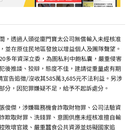
間，透過人頭從廈門寶太公司無償輸入未經核准
0劑，並在原住民地區發放以增益個人及團隊聲望。
20多年資深立委，為圖私利中飽私囊，嚴重侵害
犯後推諉、狡辯，態度不佳，建請從重量處有期
宣告追徵/沒收其585萬3,685元不法利益。另涉
部分，因犯罪嫌疑不足，給予不
起訴
處分。
張俊傑，涉嫌職務機會詐取財物罪、公司法驗資
詐欺取財罪、洗錢罪、意圖供應未經核准擅自輸
控敗壞官箴、嚴重蠶食公共資源並妨礙國家追