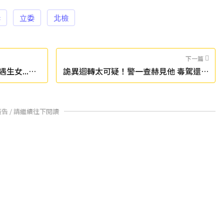
訴
立委
北檢
下一篇
生女...正
詭異迴轉太可疑！警一查赫見他 毒駕還身
揹「三條通」
廣告 / 請繼續往下閱讀