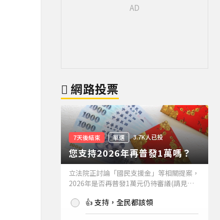
網路投票
3.7K人已投
7天後結束
單選
您支持2026年再普發1萬嗎？
立法院正討論「國民支援金」等相關提案，
2026年是否再普發1萬元仍待審議(請見下
方新聞)。如果2026年再普發1萬元，你支
👍 支持，全民都該領
持嗎？