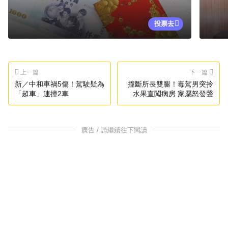
投票去
上一篇
下一篇
新／中和車禍5傷！駕駛疑為
撞斷所長雙腿！毒駕男突拎
「超車」連撞2車
水果直闖病房 家屬怒發聲
廣告 / 請繼續往下閱讀