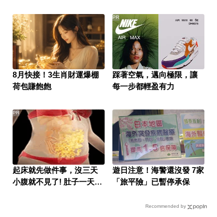
PR
8月快接！3生肖財運爆棚
踩著空氣，邁向極限，讓
荷包賺飽飽
每一步都輕盈有力
PR
起床就先做件事，沒三天
遊日注意！海警還沒發 7家
小腹就不見了! 肚子一天天
「旅平險」已暫停承保
變小！
Recommended by