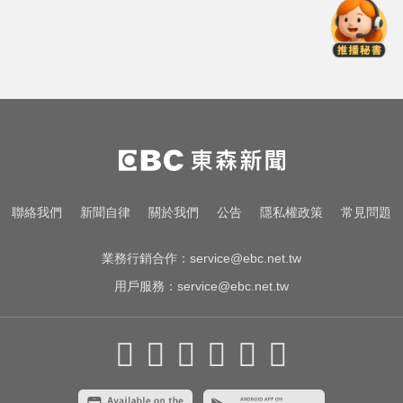
新／前台南議長郭信良涉侵占 檢建
請從重量刑
南韓熱浪19死！ 總統李在明宣布：
列國家災難
民眾黨創黨元老退黨！暗控黨中央
因人成事：帶著尊嚴離開
新／前台南議長郭信良涉侵占 檢建
聯絡我們
新聞自律
關於我們
公告
隱私權政策
常見問題
請從重量刑
業務行銷合作：
service@ebc.net.tw
用戶服務：
service@ebc.net.tw