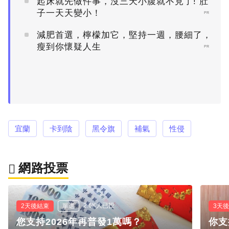
起床就先做件事，沒三天小腹就不見了! 肚
子一天天變小！
PR
減肥首選，檸檬加它，堅持一週，腰細了，
瘦到你懷疑人生
PR
宜蘭
卡到陰
黑令旗
補氣
性侵
網路投票
2.6K人已投
2天後結束
單選
3天
您支持2026年再普發1萬嗎？
你支