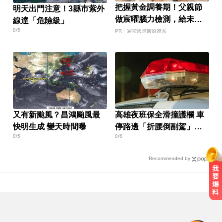
把握黃金調養期！父親節
明天出門注意！3縣市紫外
做宸曜腦力檢測，給未來
線達「危險級」
多一份安心
8/5
PR・宸曜國際醫療體系
又有新颱風？昌鴻颱風最
高雄夜班保全滑撞護欄 車
快明生成 變天時間曝
停路邊「折腰倒副駕」
8/5
8/6
亡！
Recommended by
民眾黨創黨元老退黨！暗控黨中央
因人成事：帶著尊嚴離開