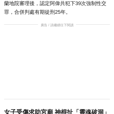
蘭地院審理後，認定阿偉共犯下39次強制性交
罪，合併判處有期徒刑25年。
廣告 / 請繼續往下閱讀
女子受傷求助宮廟 神棍扯「靈魂破洞」