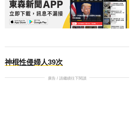
神棍
性侵
婦人39次
廣告 / 請繼續往下閱讀