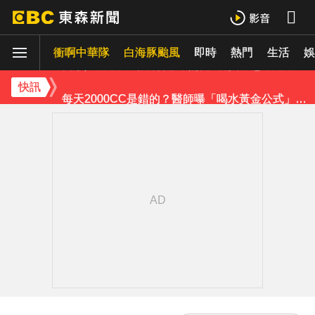
醫起看／20歲男私密處驚見「白刺顆粒」醫揭真相
衝啊中華隊
獨家／台中大馬路分隔島 驚見3隻黃牛悠哉吃草
白海豚颱風
即時
熱門
生活
娛
每天2000CC是錯的？醫師曝「喝水黃金公式」猛灌恐水中毒
快訊
愛玩車／凱旋雙車登場 660新動力更順暢
律師勾掮客誆「可買BNT疫苗」 詐慈濟10億
《理財達人秀》X 安聯投信免費講座報名中！搶先卡位 2027
《大熱門》收攤1年！吳宗憲率Lulu、陳漢典再合體：我們還是回來了
18歲帥兒離開台灣！前主播蔣雅淇忍淚嘆：最難放手的是媽媽
15年摯愛離世！唐綺陽頭七驚見「驚人畫面」感動喊：真不是蓋的