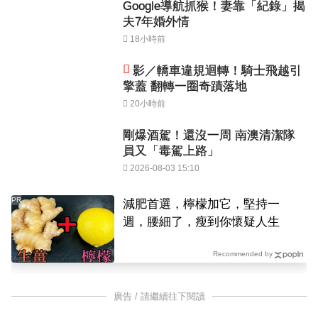
Google導航抓猴！妻靠「紀錄」揭
夫7年婚外情
18小時前
影／轎車違規迴轉！騎士飛越引
擎蓋 翻轉一圈奇蹟落地
20小時前
剛爆酒駕！還沒一周 南澳清潔隊
員又「毒駕上路」
2026-08-03 15:10
PR
減肥首選，檸檬加它，堅持一
週，腰細了，瘦到你懷疑人生
Recommended by
廣告 / 請繼續往下閱讀