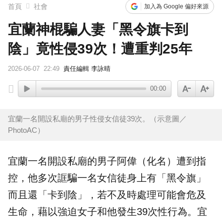
下載東森App，隨時掌握天下大小事！
首頁
社會
加入為 Google 偏好來源
宜蘭神棍騙人妻「黑令旗卡到
賴總統參與漢光「萬鈞計畫」！ 搭「雲豹」前進衡指所
陰」竟性侵39次！遭重判25年
2026-06-07
22:49
責任編輯 李詠晴
00:00
宜蘭一名開設私廟的男子性侵女信徒39次。（示意圖／
PhotoAC）
宜蘭
一名開設私廟的男子阿偉（化名）遭到指
控，他多次誆騙一名女信徒身上有「
黑令旗
」
而且還「
卡到陰
」，若不及時處理可能會危及
生命，藉以強迫女子和他發生39次性行為。宜