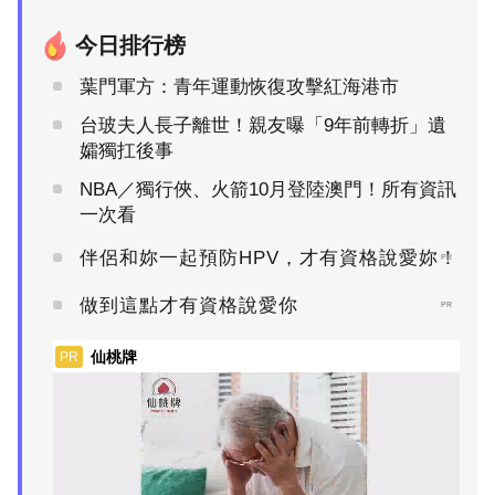
今日排行榜
葉門軍方：青年運動恢復攻擊紅海港市
台玻夫人長子離世！親友曝「9年前轉折」遺
孀獨扛後事
NBA／獨行俠、火箭10月登陸澳門！所有資訊
一次看
伴侶和妳一起預防HPV，才有資格說愛妳！
PR
做到這點才有資格說愛你
PR
仙桃牌
PR