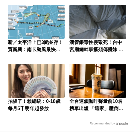
新／太平洋上已3颱並存！
滴管餵毒性侵致死！台中
賈新興：南卡颱風最快今
宮廟總幹事摧殘傳播妹 下
生成
場出爐
拍板了！賴總統：0-18歲
全台連鎖咖啡聲量前10名
每月5千明年起發放
榜單出爐 「這家」壓倒性
奪冠
Recommended by