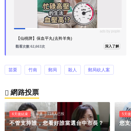
ads by popIn
【仙桃牌】保血平丸(去羚羊角)
深入了解
觀看次數 62,663次
苗栗
竹南
郵局
殺人
郵局砍人案
網路投票
718人已投
6天後結束
單選
5天
不管支持誰，您看好誰當選台中市長？
您支