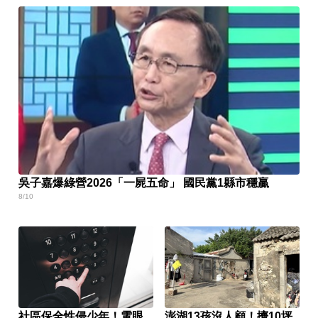
吳子嘉爆綠營2026「一屍五命」 國民黨1縣市穩贏
8/10
社區保全性侵少年！電眼
澎湖13孩沒人顧！擠10坪