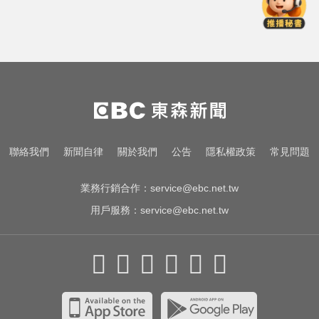
NBA／名人堂傳奇教練尼爾森辭世
勝場史上第2多
才連莊金鐘紅毯主持！夏和熙突曝
「像被卡車撞」備賽狂操滿手繭
出國注意！2國拒台人入境、扣護照
遣返 外交部證實了
NBA／名人堂傳奇教練尼爾森辭世
聯絡我們
新聞自律
關於我們
公告
隱私權政策
常見問題
勝場史上第2多
業務行銷合作：
service@ebc.net.tw
用戶服務：
service@ebc.net.tw