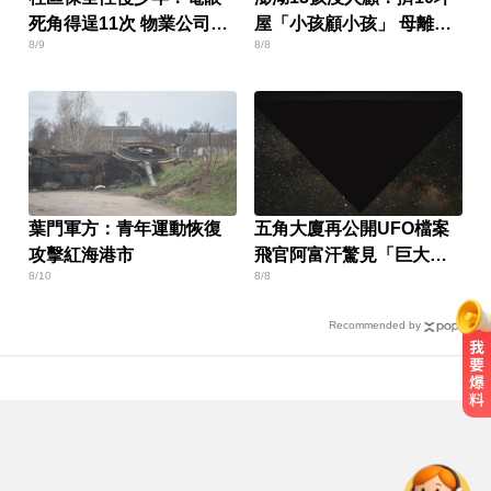
死角得逞11次 物業公司也
屋「小孩顧小孩」 母離家
8/9
8/8
要賠
帶走補助金
葉門軍方：青年運動恢復
五角大廈再公開UFO檔案
攻擊紅海港市
飛官阿富汗驚見「巨大三
8/10
8/8
角形」
Recommended by
出國注意！2國拒台人入境、扣護照
遣返 外交部證實了