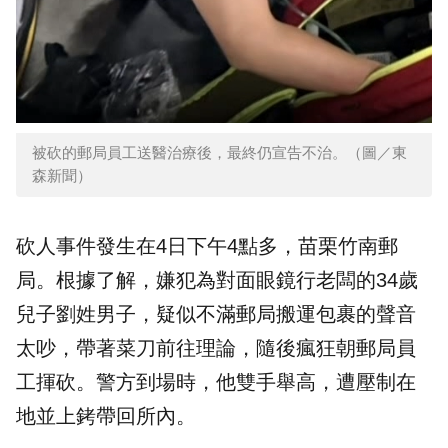
被砍的郵局員工送醫治療後，最終仍宣告不治。（圖／東
森新聞）
砍人事件發生在4日下午4點多，苗栗竹南郵
局。根據了解，嫌犯為對面眼鏡行老闆的34歲
兒子劉姓男子，疑似不滿郵局搬運包裹的聲音
太吵，帶著菜刀前往理論，隨後瘋狂朝郵局員
工揮砍。警方到場時，他雙手舉高，遭壓制在
地並上銬帶回所內。