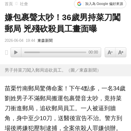
首頁
社會
加入為 Google 偏好來源
嫌包裹聲太吵！36歲男持菜刀闖
郵局 兇殘砍殺員工畫面曝
2026-06-04
19:44
東森新聞
00:00
男子持菜刀闖入郵局追砍員工。（圖／東森新聞）
苗栗
竹南
郵局
驚傳命案！下午4點多，一名34歲
劉姓男子不滿郵局搬運包裹聲音太吵，竟持菜
刀衝進郵局，追砍郵局員工。一人被逼到牆
角，身中至少10刀，送醫後宣告不治。警方到
場後將嫌犯壓制逮捕，全案依
殺人
罪嫌偵辦。