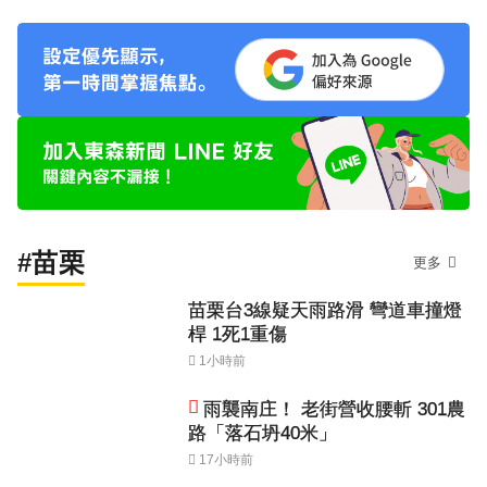
#苗栗
更多
苗栗台3線疑天雨路滑 彎道車撞燈
桿 1死1重傷
1小時前
雨襲南庄！ 老街營收腰斬 301農
路「落石坍40米」
17小時前