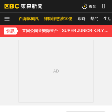
資深男星爆離世！後輩發文哀悼 享年72歲
白海豚颱風
律師詐慈濟10億
即時
熱門
生活
首爾公園音樂節來台！SUPER JUNIOR-K.R.Y.成軍20週年 破天荒高雄合體
TWICE定延不續約！手寫信宣布離開JYP 簽新東家成邊佑錫師妹
快訊
富婆砸錢拍短劇塞60場吻戲！男星爆「開房被包養」 親上火線揭真相
泰男團Dragon 5男星爆死訊！騎單車離家失聯 陳屍河中驚見「20公斤重物」
女星告別9年演藝圈！轉行當計程車司機 曝收入：比演員賺更多
下載東森App，隨時掌握天下大小事！
NiziU時隔兩年訪台 華西街取景吸粉朝聖