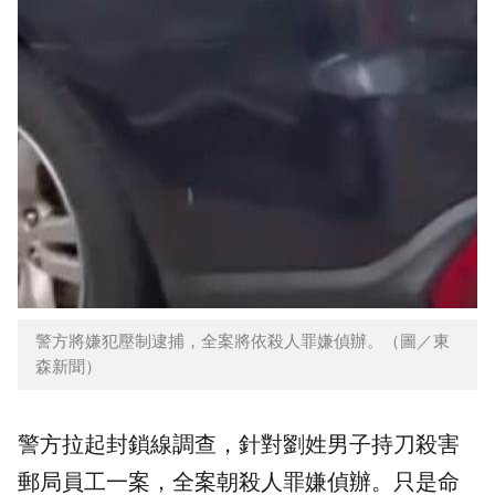
警方將嫌犯壓制逮捕，全案將依殺人罪嫌偵辦。（圖／東
森新聞）
警方拉起封鎖線調查，針對劉姓男子持刀殺害
郵局員工一案，全案朝殺人罪嫌偵辦。只是命