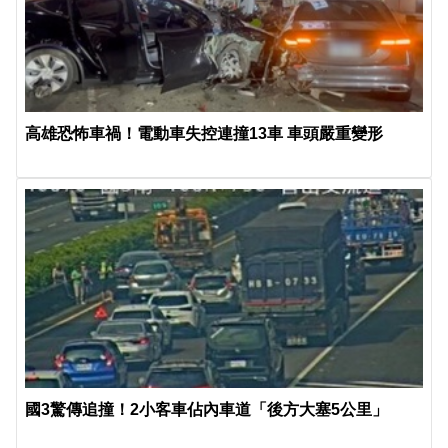
高雄恐怖車禍！電動車失控連撞13車 車頭嚴重變形
國3驚傳追撞！2小客車佔內車道「後方大塞5公里」