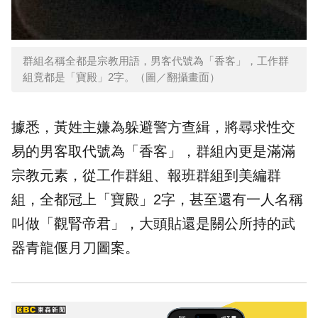
群組名稱全都是宗教用語，男客代號為「香客」，工作群
組竟都是「寶殿」2字。（圖／翻攝畫面）
據悉，黃姓主嫌為躲避警方查緝，將尋求性交
易的男客取代號為「香客」，群組內更是滿滿
宗教元素，從工作群組、報班群組到美編群
組，全都冠上「寶殿」2字，甚至還有一人名稱
叫做「觀腎帝君」，大頭貼還是關公所持的武
器青龍偃月刀圖案。