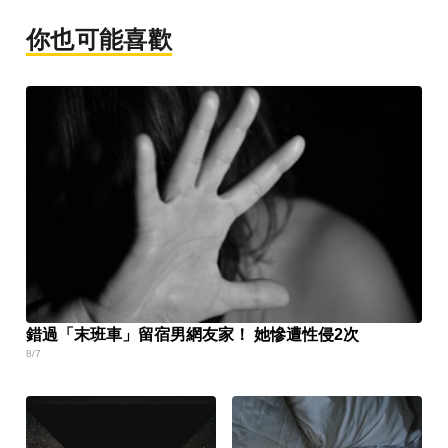
你也可能喜歡
錯過「末班車」留宿男網友家！ 她慘遭性侵2次
8/7