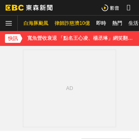
石崇良「負政治決定」傳請辭！蔣：總統國安開了沒？
白海豚颱風
律師詐慈濟10億
即時
熱門
《理財達人秀》X 安聯投信免費講座報名中！搶先卡位 2027
生活
寬魚營收衰退 「點名王心凌、楊丞琳」網笑翻：太誠實
快訊
家長曝「小S私下為人」徹底改觀 網友洗版認證
下載東森App，隨時掌握天下大小事！
快訊／台北喜來登飯店旁 施工圍籬倒塌壓傷路人