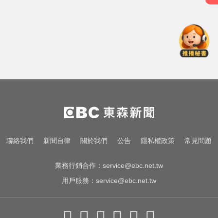
熊本強震！台灣送帳篷成搶手物資
日網讚：比政府還快
「白海豚」逼近！最新暴風圈侵襲
率曝 一縣市達59％
破解無數養生迷思！林慶順教授「4
月意外離世」女兒悲痛證實
熊本強震！台灣送帳篷成搶手物資
日網讚：比政府還快
「白海豚」逼近！最新暴風圈侵襲
聯絡我們
新聞自律
關於我們
公告
隱私權政策
常見問題
率曝 一縣市達59％
業務行銷合作：
service@ebc.net.tw
用戶服務：
service@ebc.net.tw