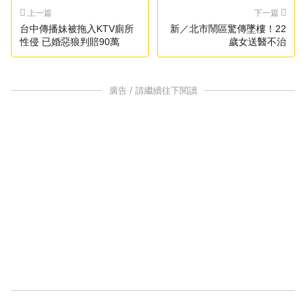
上一篇
下一篇
台中傳播妹被拖入KTV廁所
新／北市鬧區驚傳墜樓！22
性侵 已婚惡狼判賠90萬
歲女送醫不治
廣告 / 請繼續往下閱讀