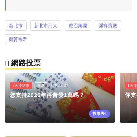
新北市
新北市刑大
應召集團
淫宵寶殿
觀腎帝君
網路投票
3.7K人已投
7天後結束
單選
1天
您支持2026年再普發1萬嗎？
你支
投票去