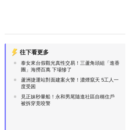
往下看更多
泰女來台假觀光真性交易！三蘆角頭組「進香
團」海撈百萬 下場慘了
蘆洲捷運站對面建案火警！濃煙竄天 5工人一
度受困
見正妹秒暈船！永和男尾隨進社區自稱住戶
被拆穿竟咬警