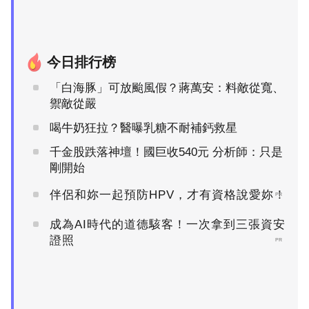
今日排行榜
「白海豚」可放颱風假？蔣萬安：料敵從寬、
禦敵從嚴
喝牛奶狂拉？醫曝乳糖不耐補鈣救星
千金股跌落神壇！國巨收540元 分析師：只是
剛開始
伴侶和妳一起預防HPV，才有資格說愛妳！
PR
成為AI時代的道德駭客！一次拿到三張資安
證照
PR