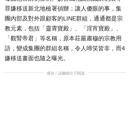
罪嫌移送新北地檢署偵辦；讓人傻眼的事，集
團內部及對外跟顧客的LINE群組，通通都是宗
教元素，包括「靈霄寶殿」、「
淫宵寶殿
」、
「
觀腎帝君
」等名稱，原本莊嚴肅穆的宗教用
語，變成集團的群組名稱，令人啼笑皆非，而4
嫌移送畫面也隨之曝光。
廣告 / 請繼續往下閱讀