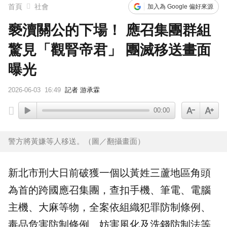
首頁
社會
加入為 Google 偏好來源
褻瀆關公的下場！ 應召集團群組
驚見「觀腎帝君」 團滅移送畫面
曝光
2026-06-03
16:49
記者 游承霖
00:00
警方將黃嫌等人移送。（圖／翻攝畫面）
新北市
刑大日前破獲一個以黃姓三蘆地區角頭
為首的跨國
應召集團
，查扣手機、筆電、電腦
主機、大麻等物，全案依組織犯罪防制條例、
毒品危害防制條例、妨害風化及洗錢防制法等