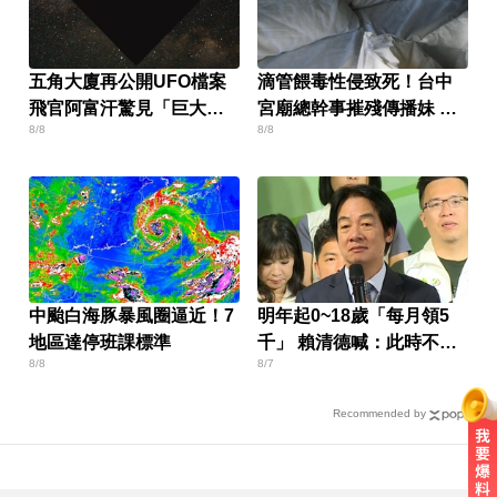
五角大廈再公開UFO檔案
滴管餵毒性侵致死！台中
飛官阿富汗驚見「巨大三
宮廟總幹事摧殘傳播妹 下
8/8
8/8
角形」
場出爐
中颱白海豚暴風圈逼近！7
明年起0~18歲「每月領5
地區達停班課標準
千」 賴清德喊：此時不生
8/8
8/7
待何時
Recommended by