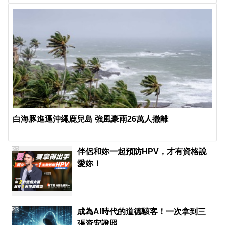
白海豚進逼沖繩鹿兒島 強風豪雨26萬人撤離
PR
伴侶和妳一起預防HPV，才有資格說
愛妳！
PR
成為AI時代的道德駭客！一次拿到三
張資安證照