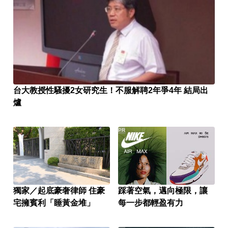
台大教授性騷擾2女研究生！不服解聘2年爭4年 結局出
爐
PR
獨家／起底豪奢律師 住豪
踩著空氣，邁向極限，讓
宅擁賓利「睡黃金堆」
每一步都輕盈有力