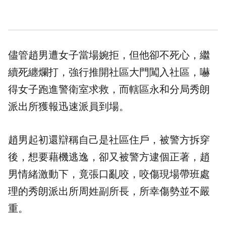
儘管趙男遭女子當場婉拒，但他卻不死心，繼
續死纏爛打，強行推開社區大門闖入社區，嚇
得女子跑進警衛室求救，而轄區永和分局秀朗
派出所獲報迅速派員到場。
趙男起初還辯稱自己是社區住戶，被警方拆穿
後，想要藉機逃逸，卻又被警方逮個正著，趙
男情緒激動下，竟張口亂咬，咬傷現場帶班處
理的秀朗派出所周姓副所長，所幸傷勢並不嚴
重。