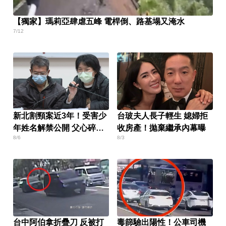
【獨家】瑪莉亞肆虐五峰 電桿倒、路基塌又淹水
7/12
新北割頸案近3年！受害少
台玻夫人長子輕生 媳婦拒
年姓名解禁公開 父心碎發
收房產！拋棄繼承內幕曝
8/6
8/3
聲
台中阿伯拿折疊刀 反被打
毒篩驗出陽性！公車司機