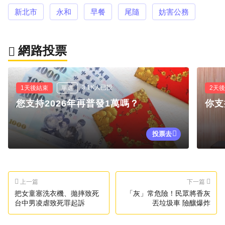
新北市
永和
早餐
尾隨
妨害公務
網路投票
3.1K人已投
1天後結束
單選
2天
您支持2026年再普發1萬嗎？
你支
投票去
上一篇
下一篇
把女童塞洗衣機、拋摔致死
「灰」常危險！民眾將香灰
台中男凌虐致死罪起訴
丟垃圾車 險釀爆炸