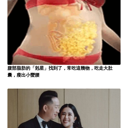
腹部脂肪的「剋星」找到了，常吃這幾物，吃走大肚
囊，瘦出小蠻腰