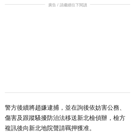
廣告 / 請繼續往下閱讀
警方後續將趙嫌逮捕，並在詢後依妨害公務、
傷害及跟蹤騷擾防治法移送新北檢偵辦，檢方
複訊後向新北地院聲請羈押獲准。