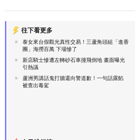
往下看更多
泰女來台假觀光真性交易！三蘆角頭組「進香
團」海撈百萬 下場慘了
新店騎士慘遭左轉砂石車撞飛倒地 畫面曝光
引熱議
蘆洲男講話鬼打牆還向警道歉！一句話露餡
被查出毒駕