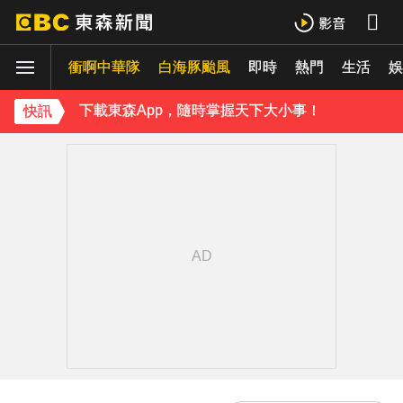
《理財達人秀》X 安聯投信免費講座報名中！搶先卡位 2027
衝啊中華隊
白海豚颱風
即時
熱門
生活
娛
下載東森App，隨時掌握天下大小事！
快訊
《理財達人秀》X 安聯投信免費講座報名中！搶先卡位 2027