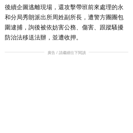
後續企圖逃離現場，還攻擊帶班前來處理的永
和分局秀朗派出所周姓副所長，遭警方團團包
圍逮捕，詢後被依
妨害公務
、傷害、跟蹤騷擾
防治法移送法辦，並遭收押。
廣告 / 請繼續往下閱讀