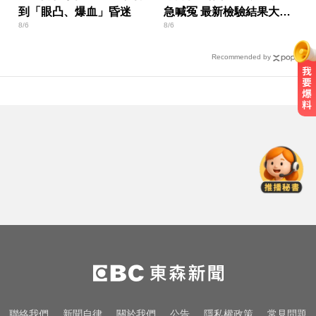
到「眼凸、爆血」昏迷
急喊冤 最新檢驗結果大逆
8/6
8/6
轉
Recommended by
漢光首日共機大舉逼近！偵獲14架
共機、9艘共艦
加拿大2飛機空中相撞！ 1人墜池塘
身亡
愛玩車／凱旋雙車登場 660新動力
更順暢
漢光首日共機大舉逼近！偵獲14架
共機、9艘共艦
加拿大2飛機空中相撞！ 1人墜池塘
聯絡我們
新聞自律
關於我們
公告
隱私權政策
常見問題