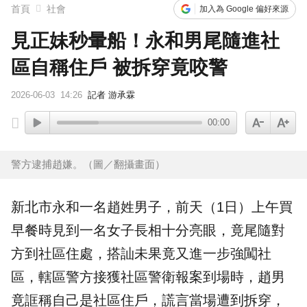
首頁
社會
加入為 Google 偏好來源
見正妹秒暈船！永和男尾隨進社
區自稱住戶 被拆穿竟咬警
2026-06-03
14:26
記者 游承霖
00:00
警方逮捕趙嫌。（圖／翻攝畫面）
新北市
永和
一名趙姓男子，前天（1日）上午買
早餐
時見到一名女子長相十分亮眼，竟
尾隨
對
方到社區住處，搭訕未果竟又進一步強闖社
區，轄區警方接獲社區警衛報案到場時，趙男
竟誆稱自己是社區住戶，謊言當場遭到拆穿，