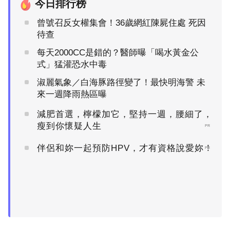
今日排行榜
曾號召反女權集會！36歲網紅陳屍住處 死因
待查
每天2000CC是錯的？醫師曝「喝水黃金公
式」猛灌恐水中毒
淑麗氣象／白海豚路徑變了！最快明海警 未
來一週降雨熱區曝
減肥首選，檸檬加它，堅持一週，腰細了，
瘦到你懷疑人生
PR
伴侶和妳一起預防HPV，才有資格說愛妳！
PR