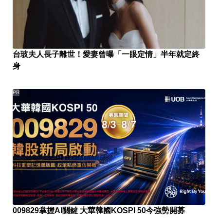
台玻夫人長子離世！愛妻曾曝「一眼定情」半年就定終
身
PR
009829掌握AI關鍵 大華韓國KOSPI 50今強勢開募