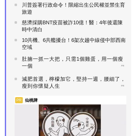
川普簽署行政命令！限縮出生公民權並禁生育
旅遊
慈濟採購BNT疫苗被詐10億！醫：4年後還陳
時中清白
10共機、6共艦擾台！6架次越中線侵中部西南
空域
肚腩一抓一大把，只需1個雞蛋，用一個瘦
一個
PR
減肥首選，檸檬加它，堅持一週，腰細了，
瘦到你懷疑人生
PR
仙桃牌
PR