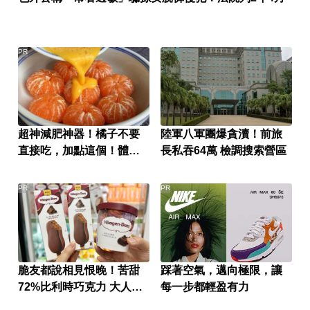
PR
超神減肥神器！橘子不要
陸軍八軍團爆貪瀆！前旅
直接吃，加點這個！體重
長私吞64萬 檢調搜索營區
天天下降
PR
PR
脆友都說相見恨晚！苦甜
踩著空氣，邁向極限，讓
72%比利時巧克力 大人味
每一步都輕盈有力
爆紅！