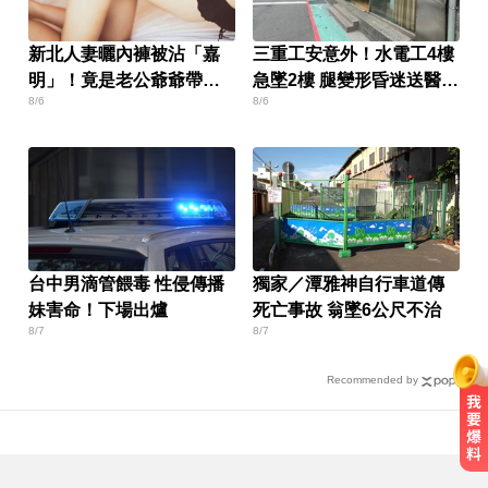
新北人妻曬內褲被沾「嘉
三重工安意外！水電工4樓
明」！竟是老公爺爺帶回
急墜2樓 腿變形昏迷送醫搶
8/6
8/6
房磨蹭 氣炸提告
救
台中男滴管餵毒 性侵傳播
獨家／潭雅神自行車道傳
妹害命！下場出爐
死亡事故 翁墜6公尺不治
8/7
8/7
Recommended by
白海豚颱風移動變慢！專家：影響