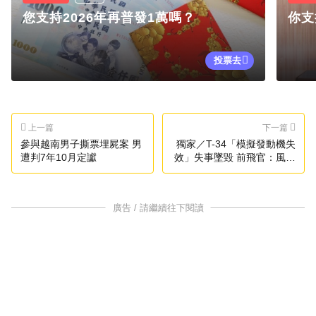
您支持2026年再普發1萬嗎？
你支
投票去
上一篇
下一篇
參與越南男子撕票埋屍案 男
獨家／T-34「模擬發動機失
遭判7年10月定讞
效」失事墜毀 前飛官：風險
高
廣告 / 請繼續往下閱讀