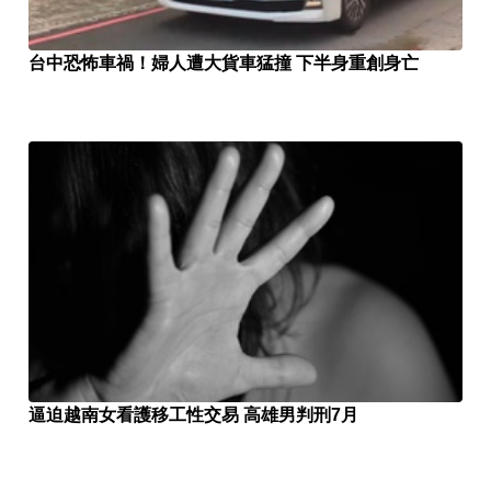
台中恐怖車禍！婦人遭大貨車猛撞 下半身重創身亡
逼迫越南女看護移工性交易 高雄男判刑7月