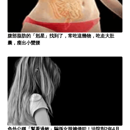
腹部脂肪的「剋星」找到了，常吃這幾物，吃走大肚
囊，瘦出小蠻腰
色外公稱「幫看過敏」騙孫女脫褲侵犯！法院判2年4月