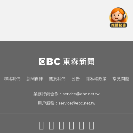
時間拉長 北台恐迎狂風暴雨
資深歌手「小秦漢」張海漢辭世享
壽68歲 好友證實噩耗
愛玩車／這輛迷你電動車超勇 拖曳
能力勝過特斯拉
白海豚颱風移動變慢！專家：影響
時間拉長 北台恐迎狂風暴雨
資深歌手「小秦漢」張海漢辭世享
聯絡我們
新聞自律
關於我們
公告
隱私權政策
常見問題
壽68歲 好友證實噩耗
業務行銷合作：
service@ebc.net.tw
用戶服務：
service@ebc.net.tw