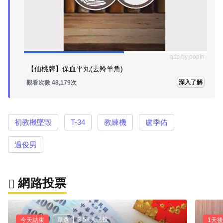
ads by popIn
【仙桃牌】保血平丸(去羚羊角)
深入了解
觀看次數 48,179次
初教機墜毀
T-34
教練機
盧季佑
過俊男
網路投票
3.5K人已投
今天結束
單選
1天