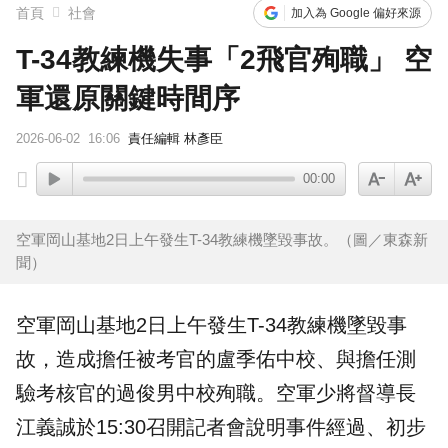
首頁
社會
加入為 Google 偏好來源
T-34教練機失事「2飛官殉職」 空
軍還原關鍵時間序
2026-06-02
16:06
責任編輯 林彥臣
00:00
空軍岡山基地2日上午發生T-34教練機墜毀事故。（圖／東森新
聞）
空軍岡山基地2日上午發生
T-34
教練機
墜毀事
故，造成擔任被考官的
盧季佑
中校、與擔任測
驗考核官的
過俊男
中校殉職。空軍少將督導長
江義誠於15:30召開記者會說明事件經過、初步