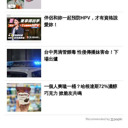
PR
伴侶和妳一起預防HPV，才有資格說
愛妳！
台中男滴管餵毒 性侵傳播妹害命！下
場出爐
PR
一個人爽嗑一桶？哈根達斯72%濃醇
巧克力 掀脆友共鳴
Recommended by