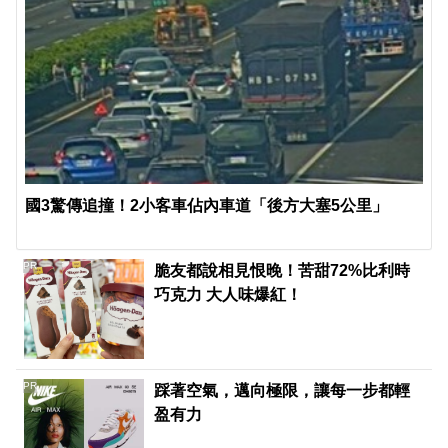
國3驚傳追撞！2小客車佔內車道「後方大塞5公里」
PR
脆友都說相見恨晚！苦甜72%比利時
巧克力 大人味爆紅！
PR
踩著空氣，邁向極限，讓每一步都輕
盈有力