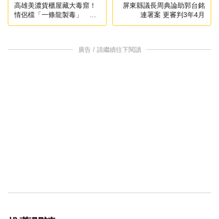
高雄美濃貨櫃屋藏大毒窟！
屏東縣議長周典論助郭台銘
情侶檔「一條龍製毒」 橋
連署案 更審判3年4月
頭地檢署起訴
廣告 / 請繼續往下閱讀