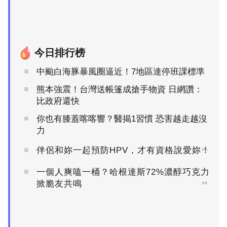
今日排行榜
中颱白海豚暴風圈逼近！7地區達停班課標準
熊本強震！台灣送帳篷成搶手物資 日網讚：
比政府還快
你也有膝蓋喀喀響？醫揭1習慣 恐害越走越沒
力
伴侶和妳一起預防HPV，才有資格說愛妳！
PR
一個人爽嗑一桶？哈根達斯72%濃醇巧克力
掀脆友共鳴
PR