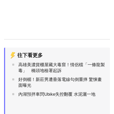
往下看更多
高雄美濃貨櫃屋藏大毒窟！情侶檔「一條龍製
毒」 橋頭地檢署起訴
好倒楣！新莊男遭垂落電線勾倒重摔 驚悚畫
面曝光
內湖預拌車閃Ubike失控翻覆 水泥灑一地