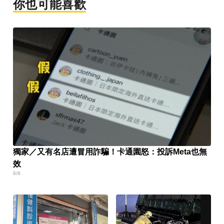
你也可能喜歡
獨家／又有名店遭冒用詐騙！卡通園怒：投訴Meta也無
效
8/8