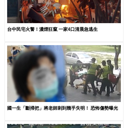
台中民宅火警！濃煙狂竄 一家4口清晨急逃生
國一生「斷掃把」將老師刺到幾乎失明！ 恐怖傷勢曝光