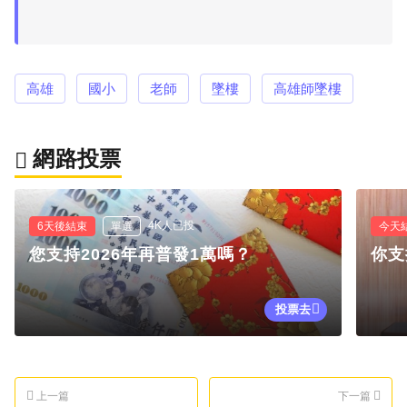
高雄
國小
老師
墜樓
高雄師墜樓
網路投票
4K人已投
6天後結束
單選
今天
您支持2026年再普發1萬嗎？
你支
投票去
上一篇
下一篇