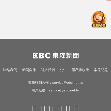
料敵從寬、禦敵從嚴
快訊／白海豚逼近！新竹縣尖石、
五峰「8校停課」
女藝人遭經紀人「車內侵犯」 錄音
檔成鐵證
「白海豚」可放颱風假？蔣萬安：
料敵從寬、禦敵從嚴
快訊／白海豚逼近！新竹縣尖石、
聯絡我們
新聞自律
關於我們
公告
隱私權政策
常見問題
五峰「8校停課」
業務行銷合作：
service@ebc.net.tw
用戶服務：
service@ebc.net.tw