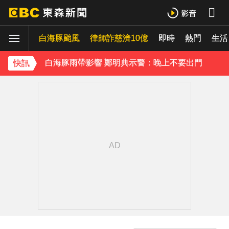
下載東森App，隨時掌握天下大小事！
白海豚颱風
白海豚雨帶影響 鄭明典示警：晚上不要出門
律師詐慈濟10億
即時
熱門
生活
《理財達人秀》X 安聯投信免費講座報名中！搶先卡位 2027
快訊
下載東森App，隨時掌握天下大小事！
白海豚雨帶影響 鄭明典示警：晚上不要出門