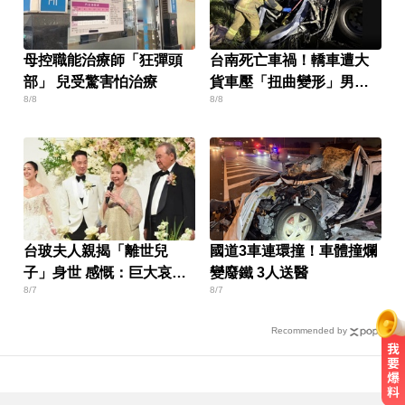
母控職能治療師「狂彈頭
台南死亡車禍！轎車遭大
部」 兒受驚害怕治療
貨車壓「扭曲變形」男駕
8/8
8/8
駛受困亡
台玻夫人親揭「離世兒
國道3車連環撞！車體撞爛
子」身世 感慨：巨大哀傷
變廢鐵 3人送醫
8/7
8/7
足不出戶
Recommended by
「白海豚」可放颱風假？蔣萬安：