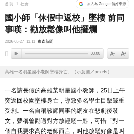
首頁
社會
加入為 Google 偏好來源
國小師「休假中返校」墜樓 前同
事嘆：勸放鬆像叫他擺爛
2026-05-27
11:11
東森新聞
00:00
高雄一名明星國小老師墜樓身亡。（示意圖／pexels）
一名請長假的
高雄
某明星
國小
教師，25日上午
突返回校園
墜樓
身亡，導致多名學生目擊嚴重
受創。一名自稱該師同事的網友在悲劇後發
文，聲稱曾勸過對方放輕鬆一點，可惜「對一
個自我要求高的
老師
而言，叫他放鬆好像是叫