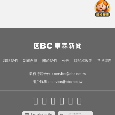
還有新颱風？罕見「3颱風+1熱帶低
壓」 降雨時程出爐
才連莊金鐘紅毯主持！夏和熙突曝
「像被卡車撞」備賽狂操滿手繭
出國注意！2國拒台人入境、扣護照
遣返 外交部證實了
還有新颱風？罕見「3颱風+1熱帶低
聯絡我們
新聞自律
關於我們
公告
隱私權政策
常見問題
壓」 降雨時程出爐
業務行銷合作：
service@ebc.net.tw
用戶服務：
service@ebc.net.tw