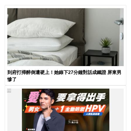
到府打掃醉倒遭硬上！她錄下27分鐘對話成鐵證 屏東男
慘了
PR