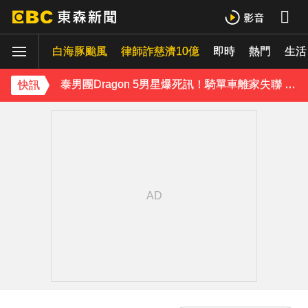
富婆砸錢拍短劇塞60場吻戲！男星爆「開房被包養」 親上火線揭真相
白海豚颱風
律師詐慈濟10億
即時
熱門
SEVENTEEN勝寬、Dino同天入伍！玟奎9月服替代役
生活
泰男團Dragon 5男星爆死訊！騎單車離家失聯 陳屍河中驚見「20公斤重物」
快訊
女星告別9年演藝圈！轉行當計程車司機 曝收入：比演員賺更多
蔡阿嘎陷爭議！蘿拉神隱19個月首發文 遭酸「詐騙集團回歸」回應了
下載東森App，隨時掌握天下大小事！
快訊／方志友、楊銘威離婚 「無法再做情人、永遠是家人」