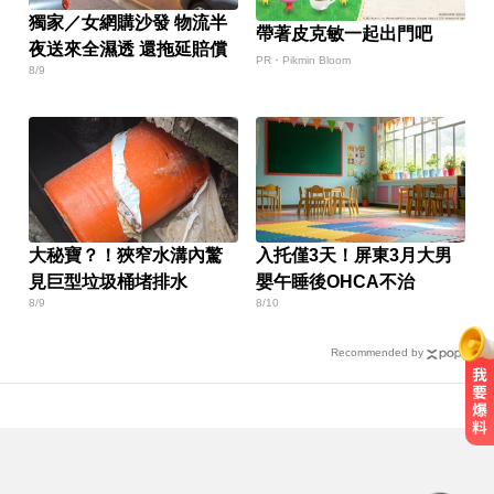
獨家／女網購沙發 物流半
帶著皮克敏一起出門吧
夜送來全濕透 還拖延賠償
PR・Pikmin Bloom
8/9
大秘寶？！狹窄水溝內驚
入托僅3天！屏東3月大男
見巨型垃圾桶堵排水
嬰午睡後OHCA不治
8/9
8/10
Recommended by
出國注意！2國拒台人入境、扣護照
遣返 外交部證實了