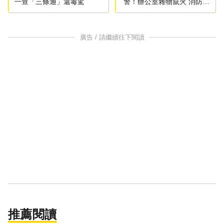
一查「三條通」還毒駕
警！辦公室雜物竄火 消防馳
援灌救
廣告 / 請繼續往下閱讀
推薦閱讀