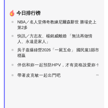
今日排行榜
NBA／名人堂傳奇教練尼爾森辭世 勝場史上
第2多
快訊／方志友、楊銘威離婚 「無法再做情
人、永遠是家人」
吳子嘉爆綠營2026「一屍五命」 國民黨1縣市
穩贏
伴侶和妳一起預防HPV，才有資格說愛妳！
PR
帶著皮克敏一起出門吧
PR