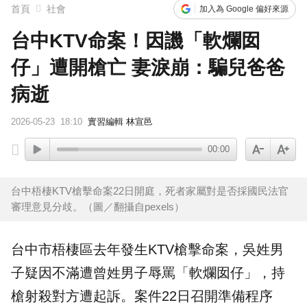
首頁
社會
加入為 Google 偏好來源
台中KTV命案！因譏「軟爛囡
仔」遭開槍亡 妻淚崩：騙兒爸爸
病逝
2026-05-23
18:10
實習編輯 林宣邑
00:00
台中梧棲KTV槍擊命案22日開庭，死者家屬對是否採國民法官
審理意見分歧。（圖／翻攝自pexels）
台中
市梧棲區去年發生KTV
槍擊
命案，吳姓男
子疑因不滿遭曾姓男子辱罵「軟爛囡仔」，持
槍射殺對方遭起訴。案件22日召開準備程序