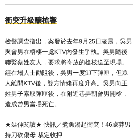
衝突升級釀槍響
檢警調查指出，案發於去年9月25日凌晨，吳男
與曾男在梧棲一處KTV內發生爭執。吳男隨後
聯繫蔡姓友人，要求將寄放的槍枝送至現場。
經在場人士勸阻後，吳男一度卸下彈匣，但眾
人離開KTV後，雙方情緒再度升高。吳男向王
姓男子索取彈匣後，在附近巷弄朝曾男開槍，
造成曾男當場死亡。
★延伸閱讀★
快訊／煮魚湯起衝突！46歲莽男
持刀砍傷母 裁定收押