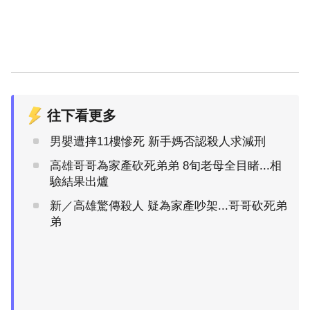
往下看更多
男嬰遭摔11樓慘死 新手媽否認殺人求減刑
高雄哥哥為家產砍死弟弟 8旬老母全目睹...相
驗結果出爐
新／高雄驚傳殺人 疑為家產吵架...哥哥砍死弟
弟