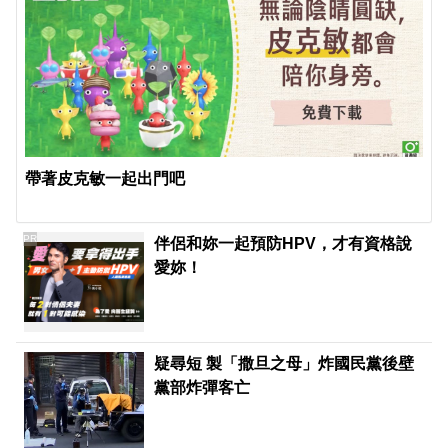
帶著皮克敏一起出門吧
PR
伴侶和妳一起預防HPV，才有資格說
愛妳！
疑尋短 製「撒旦之母」炸國民黨後壁
黨部炸彈客亡