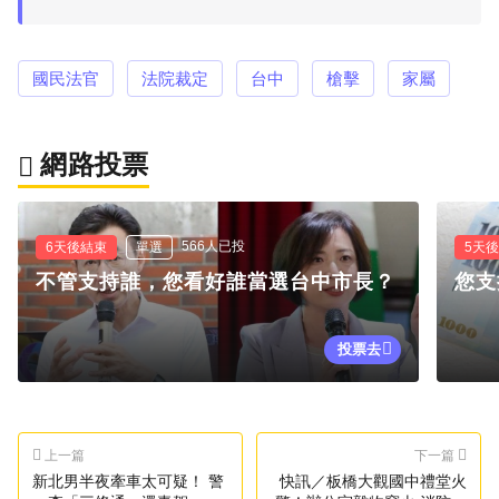
國民法官
法院裁定
台中
槍擊
家屬
網路投票
566人已投
6天後結束
單選
5天
不管支持誰，您看好誰當選台中市長？
您支
投票去
上一篇
下一篇
新北男半夜牽車太可疑！ 警
快訊／板橋大觀國中禮堂火