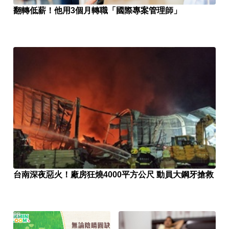
翻轉低薪！他用3個月轉職「國際專案管理師」
台南深夜惡火！廠房狂燒4000平方公尺 動員大鋼牙搶救
PR