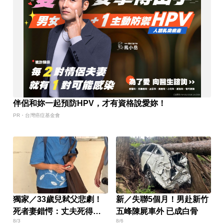
伴侶和妳一起預防HPV，才有資格說愛妳！
PR・台灣癌症基金會
獨家／33歲兒弒父悲劇！
新／失聯5個月！男赴新竹
死者妻錯愕：丈夫死得太
五峰陳屍車外 已成白骨
8/3
8/6
冤枉