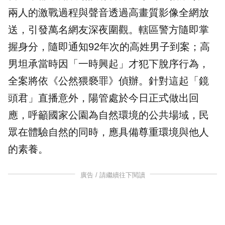
兩人的激戰過程與聲音透過高畫質影像全網放
送，引發萬名網友深夜圍觀。轄區警方隨即掌
握身分，隨即通知92年次的高姓男子到案；高
男坦承當時因「一時興起」才犯下脫序行為，
全案將依《公然猥褻罪》偵辦。針對這起「鏡
頭君」直播意外，
陽管處
於今日正式做出回
應，呼籲國家公園為自然環境的公共場域，民
眾在體驗自然的同時，應具備尊重環境與他人
的素養。
廣告 / 請繼續往下閱讀