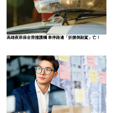
高雄夜班保全滑撞護欄 車停路邊「折腰倒副駕」亡！
PR