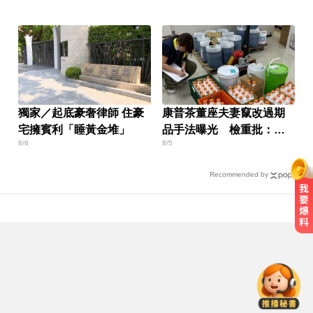
獨家／起底豪奢律師 住豪
康普茶董座夫妻竄改過期
宅擁賓利「睡黃金堆」
品手法曝光 檢重批：食
8/6
8/5
裡的良沒了
Recommended by
亞運／鐵人好手江典祐期待亞運 用
動漫名言激勵自己
涉工程回扣驚爆貪瀆！高雄議員范
織欽遭檢調搜索偵訓