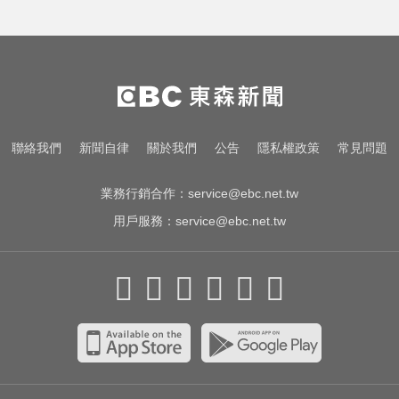
金牌員工轉投李多慧！剪輯師突暴
紅狂接20業配 Joeman 認：我也會
想離職
亞運／鐵人好手江典祐期待亞運 用
動漫名言激勵自己
涉工程回扣驚爆貪瀆！高雄議員范
聯絡我們
新聞自律
關於我們
公告
隱私權政策
常見問題
織欽遭檢調搜索偵訓
業務行銷合作：
service@ebc.net.tw
用戶服務：
service@ebc.net.tw