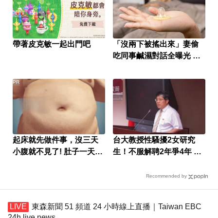
帶著皮克敏一起出門吧
「沒兩下被搖出來」妻偷
吃同事鹹濕對話全曝光 人
夫氣炸提告
PR
起床就先做件事，沒三天
台大教授性騷擾2女研究
小腹就不見了! 肚子一天天
生！不服解聘2年爭4年 結
變小！
局出爐
Recommended by
東森新聞 51 頻道 24 小時線上直播｜Taiwan EBC
24h live news