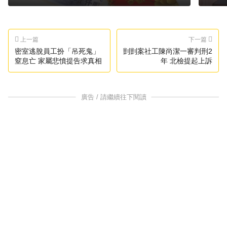
上一篇
下一篇
密室逃脫員工扮「吊死鬼」
剴剴案社工陳尚潔一審判刑2
窒息亡 家屬悲憤提告求真相
年 北檢提起上訴
廣告 / 請繼續往下閱讀