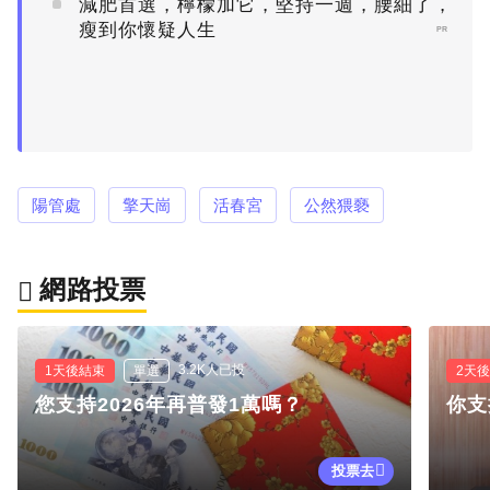
減肥首選，檸檬加它，堅持一週，腰細了，
瘦到你懷疑人生
PR
陽管處
擎天崗
活春宮
公然猥褻
網路投票
3.2K人已投
1天後結束
單選
2天
您支持2026年再普發1萬嗎？
你支
投票去