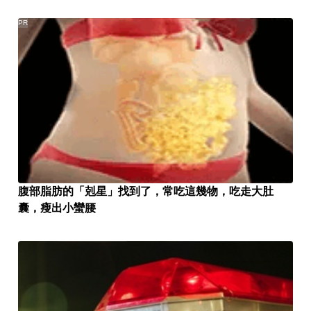
PR
腹部脂肪的「剋星」找到了，常吃這幾物，吃走大肚
囊，瘦出小蠻腰