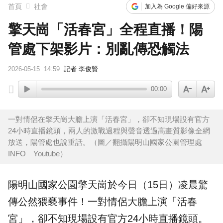
首頁
社會
加入為 Google 偏好來源
擎天崗「活春宮」全程直播！陽
管處下架影片：別亂傳恐觸法
2026-05-15
14:59
記者 李俊賢
00:00
一對情侶在擎天崗大膽上演「活春宮」，卻不知現場設有官方
24小時直播鏡頭，兩人的激戰過程與聲音透過高畫質影像全網
放送，陽管處也說重話。（圖／翻攝陽明山國家公園管理處
INFO Youtube）
陽明山國家公園
擎天崗
於今日（15日）凌晨驚
傳
公然猥褻
事件！一對情侶大膽上演「
活春
宮
」，卻不知現場設有官方24小時直播鏡頭。