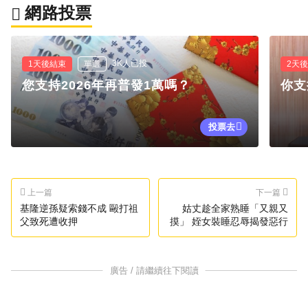
網路投票
3K人已投
1天後結束
單選
2天
您支持2026年再普發1萬嗎？
你支
投票去
上一篇
下一篇
基隆逆孫疑索錢不成 毆打祖
姑丈趁全家熟睡「又親又
父致死遭收押
摸」 姪女裝睡忍辱揭發惡行
廣告 / 請繼續往下閱讀