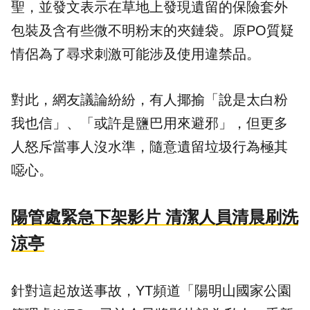
聖，並發文表示在草地上發現遺留的保險套外
包裝及含有些微不明粉末的夾鏈袋。原PO質疑
情侶為了尋求刺激可能涉及使用違禁品。
對此，網友議論紛紛，有人揶揄「說是太白粉
我也信」、「或許是鹽巴用來避邪」，但更多
人怒斥當事人沒水準，隨意遺留垃圾行為極其
噁心。
陽管處緊急下架影片 清潔人員清晨刷洗
涼亭
針對這起放送事故，YT頻道「陽明山國家公園