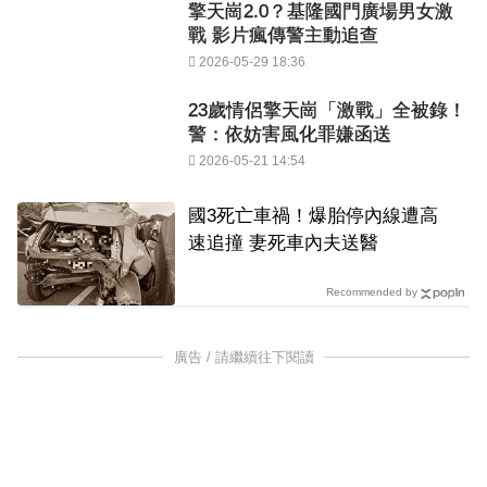
擎天崗2.0？基隆國門廣場男女激
戰 影片瘋傳警主動追查
2026-05-29 18:36
23歲情侶擎天崗「激戰」全被錄！
警：依妨害風化罪嫌函送
2026-05-21 14:54
國3死亡車禍！爆胎停內線遭高
速追撞 妻死車內夫送醫
Recommended by
廣告 / 請繼續往下閱讀