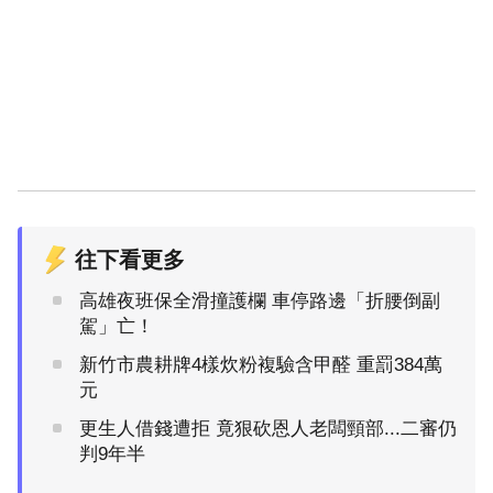
往下看更多
高雄夜班保全滑撞護欄 車停路邊「折腰倒副
駕」亡！
新竹市農耕牌4樣炊粉複驗含甲醛 重罰384萬
元
更生人借錢遭拒 竟狠砍恩人老闆頸部...二審仍
判9年半