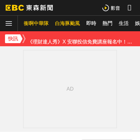
《理財達人秀》X 安聯投信免費講座報名中！搶先卡位 2027
衝啊中華隊
下載東森App，隨時掌握天下大小事！
白海豚颱風
即時
熱門
生活
娛
《理財達人秀》X 安聯投信免費講座報名中！搶先卡位 2027
快訊