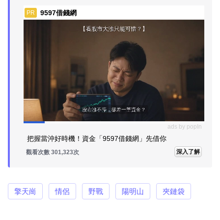
9597借錢網
PR
ads by popIn
把握當沖好時機！資金「9597借錢網」先借你
深入了解
觀看次數 301,336次
擎天崗
情侶
野戰
陽明山
夾鏈袋