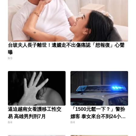
台玻夫人長子離世！遺孀走不出傷痛認「想報復」心聲
曝
8/3
逼迫越南女看護移工性交
「1500元鬆一下？」警扮
易 高雄男判刑7月
嫖客 泰女來台不到24小時
8/4
8/4
就被逮