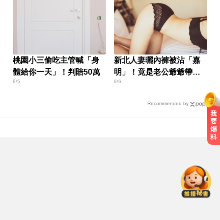
桃園小三偷吃主管喊「身
新北人妻曬內褲被沾「嘉
體給你一天」！判賠50萬
明」！竟是老公爺爺帶回
8/5
8/6
房磨蹭 氣炸提告
Recommended by
漢光首日共機大舉逼近！偵獲14架
共機、9艘共艦
愛玩車／帕加尼螺絲超貴 可買保時
捷
白海豚逼近放颱風假？蔣萬安說話