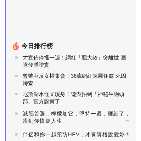
今日排行榜
才宣佈停播一週！網紅「肥大叔」突離世 團
隊發聲證實
曾號召反女權集會！36歲網紅陳屍住處 死因
待查
尼斯湖水怪又現身！遊湖拍到「神秘生物頭
部」官方證實了
減肥首選，檸檬加它，堅持一週，腰細了，
瘦到你懷疑人生
PR
伴侶和妳一起預防HPV，才有資格說愛妳！
PR