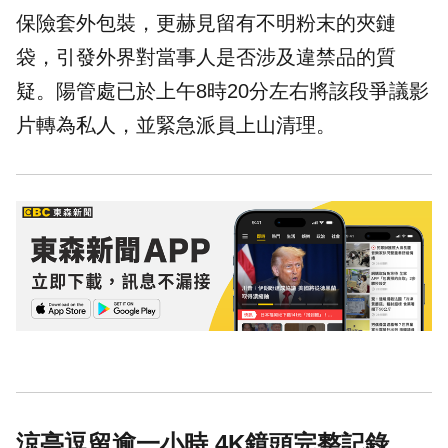
保險套外包裝，更赫見留有不明粉末的
夾鏈
袋
，引發外界對當事人是否涉及違禁品的質
疑。陽管處已於上午8時20分左右將該段爭議影
片轉為私人，並緊急派員上山清理。
涼亭逗留逾一小時 4K鏡頭完整記錄