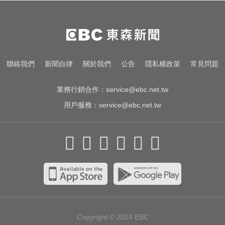
了
漢光首日共機大舉逼近！偵獲14架
共機、9艘共艦
愛玩車／帕加尼螺絲超貴 可買保時
聯絡我們
新聞自律
關於我們
公告
隱私權政策
常見問題
捷
業務行銷合作：
service@ebc.net.tw
用戶服務：
service@ebc.net.tw
Copyright © 2024
EBC