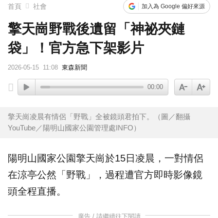
首頁
社會
加入為 Google 偏好來源
擎天崗野戰後遺留「神祕夾鏈
袋」！官方急下架影片
2026-05-15
11:08
東森新聞
00:00
擎天崗凌晨有情侶「野戰」全被鏡頭君拍下。（圖／翻攝
YouTube／陽明山國家公園管理處INFO）
陽明山
國家公園
擎天崗
於15日凌晨，一對
情侶
在涼亭公然「
野戰
」，過程遭官方即時影像鏡
頭全程直播。
廣告 / 請繼續往下閱讀