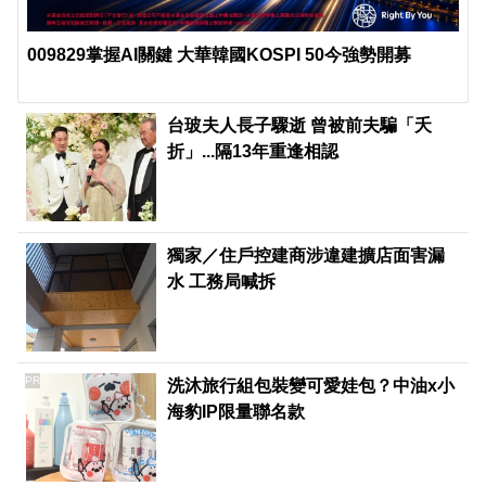
009829掌握AI關鍵 大華韓國KOSPI 50今強勢開募
台玻夫人長子驟逝 曾被前夫騙「夭
折」...隔13年重逢相認
獨家／住戶控建商涉違建擴店面害漏
水 工務局喊拆
PR
洗沐旅行組包裝變可愛娃包？中油x小
海豹IP限量聯名款