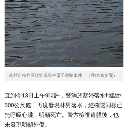
高雄市楠梓區後勁溪發生母子溺斃事件。（圖/東森新聞）
直到今13日上午9時許，警消於蔡婦落水地點約
500公尺處，再度發現林男落水，經確認同樣已
無呼吸心跳，明顯死亡。警方檢視遺體後，也
未發現明顯外傷。