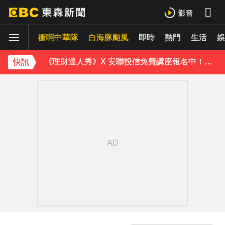
《理財達人秀》X 安聯投信免費講座報名中！搶先卡位 2027
衝啊中華隊
下載東森App，隨時掌握天下大小事！
白海豚颱風
即時
熱門
生活
娛
《理財達人秀》X 安聯投信免費講座報名中！搶先卡位 2027
快訊