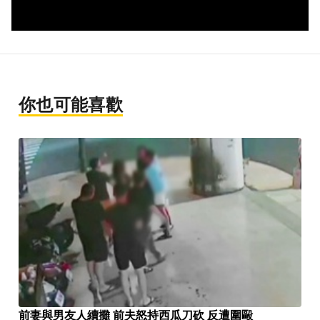
你也可能喜歡
前妻與男友人續攤 前夫怒持西瓜刀砍 反遭圍毆