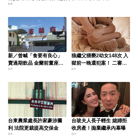
8/6
新／曾喊「食要有良心」
狼繼父猥褻2幼女148次 入
賣過期飲品 金蘭前董座遭
獄前一晚還犯案！ 二審判
8/5
8/5
求重刑
更輕原因曝
台東農業處長許家豪涉圖
台玻夫人長子輕生 媳婦拒
利 法院更裁提高交保金
收房產！拋棄繼承內幕曝
8/6
8/3