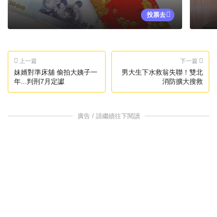
投票去
上一篇
下一篇
妹婿對準床舖 偷拍大姨子一
男大生下水救翁失聯！雙北
年...判刑7月定讞
消防擴大搜救
廣告 / 請繼續往下閱讀