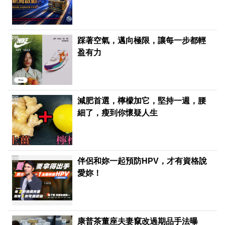
PR
踩著空氣，邁向極限，讓每一步都輕
盈有力
PR
減肥首選，檸檬加它，堅持一週，腰
細了，瘦到你懷疑人生
PR
伴侶和妳一起預防HPV，才有資格說
愛妳！
康普茶董座夫妻竄改過期品手法曝