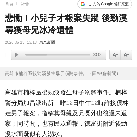
首頁
社會
加入為 Google 偏好來源
悲慟！小兒子才報案失蹤 後勁溪
尋獲母兄冰冷遺體
2026-05-13
13:13
東森新聞
00:00
高雄市楠梓區後勁溪發生母子溺斃事件。（圖/東森新聞）
高雄市
楠梓區
後勁溪
發生母子
溺斃
事件。楠梓
警分局加昌派出所，昨12日中午12時許接獲林
姓男子
報案
，指稱其母親及兄長外出後遲未返
家；同時間，也有民眾通報，德富街附近後勁
溪水面疑似有人
溺水
。