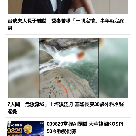
台玻夫人長子離世！愛妻曾曝「一眼定情」半年就定終
身
7人闖「危險流域」上坪溪泛舟 基隆長庚38歲外科名醫
溺斃
PR
009829掌握AI關鍵 大華韓國KOSPI
50今強勢開募