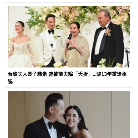
台玻夫人長子驟逝 曾被前夫騙「夭折」...隔13年重逢相
認