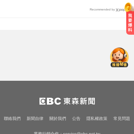
Recommended by
愛玩車／凱旋雙車登場 660新動力
更順暢
颱風假怎麼放？停班課標準、宣布
時間一次看
白海豚來襲又有「颱風整備假」？
蔣：六日恐有豪雨
愛玩車／凱旋雙車登場 660新動力
更順暢
颱風假怎麼放？停班課標準、宣布
聯絡我們
新聞自律
關於我們
公告
隱私權政策
常見問題
時間一次看
業務行銷合作：
service@ebc.net.tw