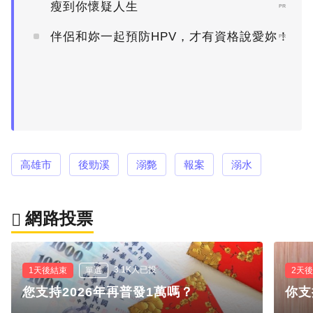
瘦到你懷疑人生
PR
伴侶和妳一起預防HPV，才有資格說愛妳！
PR
高雄市
後勁溪
溺斃
報案
溺水
網路投票
3.1K人已投
1天後結束
單選
2天
您支持2026年再普發1萬嗎？
你支