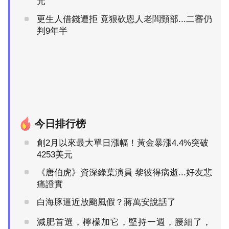
元
更生人借錢遭拒 竟狠砍恩人老闆頸部...二審仍
判9年半
今日排行榜
創2月以來最大單日漲幅！黃金暴漲4.4%突破
4253美元
《唐伯虎》資深綠葉演員 黎彼得病逝...好友悲
痛證實
白海豚逼近放颱風假？蔣萬安說話了
減肥首選，檸檬加它，堅持一週，腰細了，