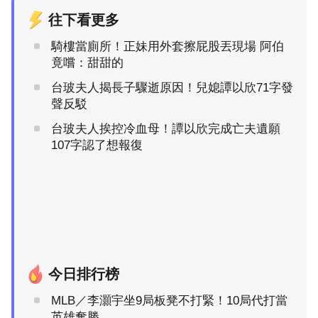
往下看更多
騎樓當廁所！正妹用外套擦屁股丟現場 阿伯
竟嚐：甜甜的
台玻夫人揭長子驟逝原因！兒媳譚以欣71字發
聲反駁
台玻夫人挨控冷血母！譚以欣完成亡夫遺願
107字認了想報復
今日排行榜
MLB／李灝宇坐9局板凳不打緊！10局代打當
英雄奪勝