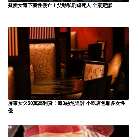
疑愛女遭下藥性侵亡！父動私刑虐死人 全案定讞
屏東女欠50萬高利貸！遭3惡煞追討 小吃店包廂多次性
侵
PR