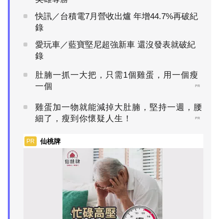
快訊／台積電7月營收出爐 年增44.7%再破紀
錄
愛玩車／藍寶堅尼超強新車 還沒發表就破紀
錄
肚腩一抓一大把，只需1個雞蛋，用一個瘦
一個
PR
雞蛋加一物就能減掉大肚腩，堅持一週，腰
細了，瘦到你懷疑人生！
PR
仙桃牌
PR