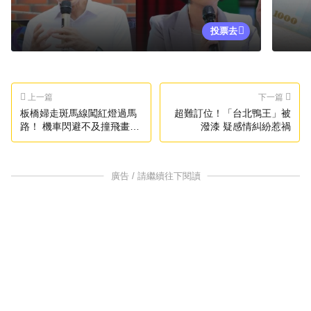
投票去
上一篇
下一篇
板橋婦走斑馬線闖紅燈過馬
超難訂位！「台北鴨王」被
路！ 機車閃避不及撞飛畫面
潑漆 疑感情糾紛惹禍
曝光
廣告 / 請繼續往下閱讀