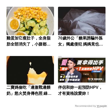
PR
雞蛋加它瘦肚子，全身脂
70歲外公「糖果誘騙外孫
肪全部消失了，小腹都平
女」獨處侵犯 媽媽竟也受
坦了
害
PR
二寶媽偷吃「邊激戰邊餵
伴侶和妳一起預防HPV，
奶」慾火焚身傳色照 綠帽
才有資格說愛妳！
尪崩潰
Recommended by