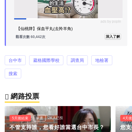
ads by popIn
【仙桃牌】保血平丸(去羚羊角)
深入了解
觀看次數 60,449次
台中市
葳格國際學校
調查局
地檢署
搜索
網路投票
2K人已投
5天後結束
單選
4天
不管支持誰，您看好誰當選台中市長？
您支