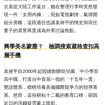
次袁從大陸工作返台，她在整理行李時竟然發
現一件「女用內褲」，宛如電視劇情，氣得開
始分房睡，這段過往也讓袁昶平的情史與現任
妻子的背景再度成為外界討論焦點。
興學美名蒙塵？ 檢調搜索葳格查扣高
層手機
袁昶平自2000年起陸續創辦幼兒園、中小學至
高中職，打造台中首屈一指的「十五年一貫」
雙語體系，標榜培養具備國際競爭力的領導菁
英。然而，這份耕耘十二載的教育口碑，卻因
近日的洗錢疑雲蒙上陰影。