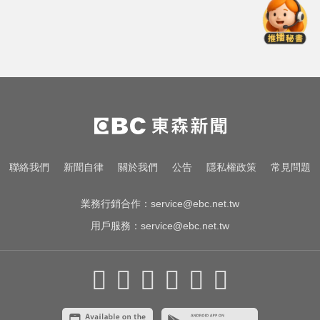
台灣迎最大繼承潮 保經提醒留意傳
承2挑戰
假日補眠恐中風？醫曝這睡眠時間
最長壽
台玻夫人長子離世！親友曝「9年前
轉折」遺孀獨扛後事
台灣迎最大繼承潮 保經提醒留意傳
聯絡我們
新聞自律
關於我們
公告
隱私權政策
常見問題
承2挑戰
業務行銷合作：
service@ebc.net.tw
用戶服務：
service@ebc.net.tw