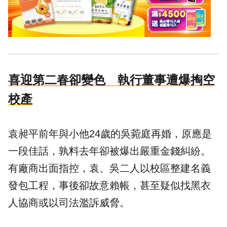
喜迎第二春卻變色 執行董事遭爆掏空
校產
袁昶平前年與小他24歲的吳菀庭再婚，原應是
一段佳話，孰料去年卻被爆出嚴重金錢糾紛。
有廠商出面指控，袁、吳二人以校區整建名義
發包工程，事後卻故意賴帳，甚至疑似找黑衣
人協商或以司法濫訴威脅。