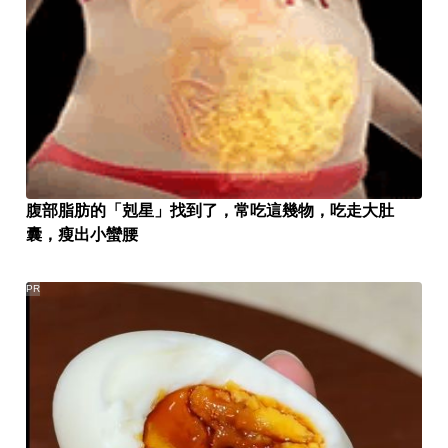
腹部脂肪的「剋星」找到了，常吃這幾物，吃走大肚
囊，瘦出小蠻腰
PR