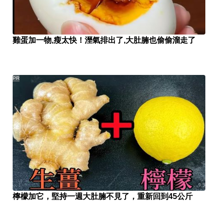
雞蛋加一物,瘦太快！溼氣排出了,大肚腩也偷偷溜走了
PR
檸檬加它，堅持一週大肚腩不見了，重新回到45公斤