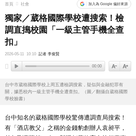
首頁
社會
加入為 Google 偏好來源
獨家／葳格國際學校遭搜索！檢
調直搗校園「一級主管手機全查
扣」
2026-05-11
10:10
記者 李俊賢
00:00
台中市葳格國際學校上周五遭檢調搜索，疑似與金融犯罪有
關，據悉校內一級主管手機全遭查扣。（圖／翻攝自葳格國際
學校臉書）
台中知名的
葳格國際學校
驚傳遭
調查局
搜索
！
有「酒店教父」之稱的金錢豹創辦人袁昶平，