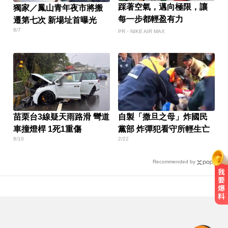
踩著空氣，邁向極限，讓
獨家／鳳山青年夜市將搬
每一步都輕盈有力
遷第七次 新場址首曝光
8/7
PR・NIKE AIR MAX
苗栗台3線疑天雨路滑 彎道
自製「撒旦之母」炸國民
車撞燈桿 1死1重傷
黨部 炸彈犯看守所輕生亡
8/10
2/22
Recommended by
台玻夫人長子離世！親友曝「9年前
轉折」遺孀獨扛後事