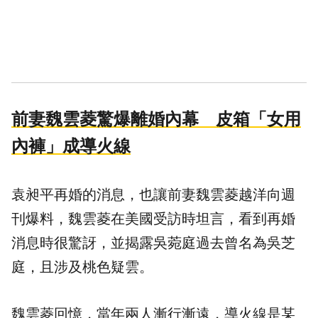
前妻魏雲菱驚爆離婚內幕 皮箱「女用
內褲」成導火線
袁昶平再婚的消息，也讓前妻魏雲菱越洋向週
刊爆料，魏雲菱在美國受訪時坦言，看到再婚
消息時很驚訝，並揭露吳菀庭過去曾名為吳芝
庭，且涉及桃色疑雲。
魏雲菱回憶，當年兩人漸行漸遠，導火線是某