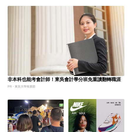
非本科也能考會計師！東吳會計學分班免重讀翻轉職涯
PR・東吳大學推廣部