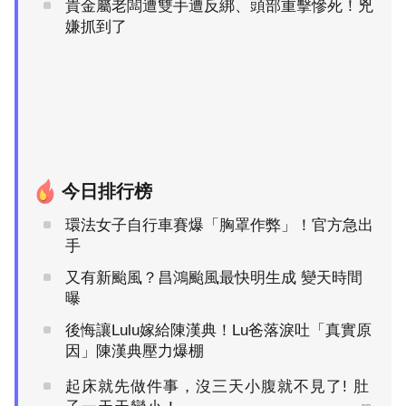
貴金屬老闆遭雙手遭反綁、頭部重擊慘死！兇
嫌抓到了
今日排行榜
環法女子自行車賽爆「胸罩作弊」！官方急出
手
又有新颱風？昌鴻颱風最快明生成 變天時間
曝
後悔讓Lulu嫁給陳漢典！Lu爸落淚吐「真實原
因」陳漢典壓力爆棚
起床就先做件事，沒三天小腹就不見了! 肚