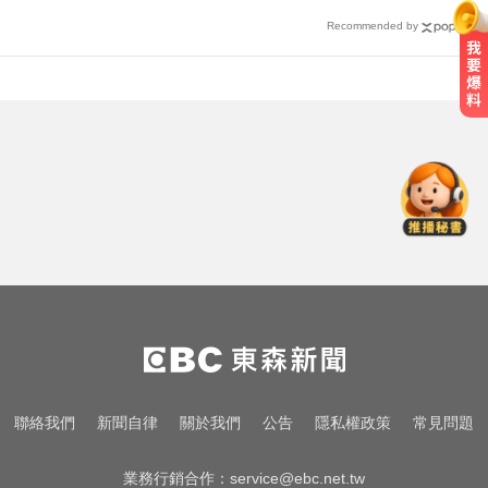
Recommended by
超帥星二代遭控騙吃騙喝！約吃海
底撈「僅帶10元」請友代墊還失聯
疑追星遭網暴！女網紅情緒崩潰 直
播中輕生
台股回檔ETF全賺「該跑嗎？」網
揭最大陷阱 勸調節1類股
超帥星二代遭控騙吃騙喝！約吃海
底撈「僅帶10元」請友代墊還失聯
疑追星遭網暴！女網紅情緒崩潰 直
聯絡我們
新聞自律
關於我們
公告
隱私權政策
常見問題
播中輕生
業務行銷合作：
service@ebc.net.tw