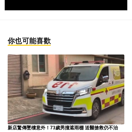
你也可能喜歡
新店驚傳墜樓意外！73歲男撞遮雨棚 送醫搶救仍不治