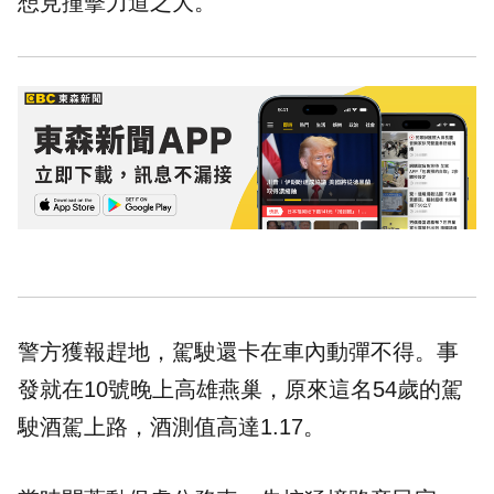
想見撞擊力道之大。
警方獲報趕地，駕駛還卡在車內動彈不得。事
發就在10號晚上高雄燕巢，原來這名54歲的駕
駛酒駕上路，酒測值高達1.17。