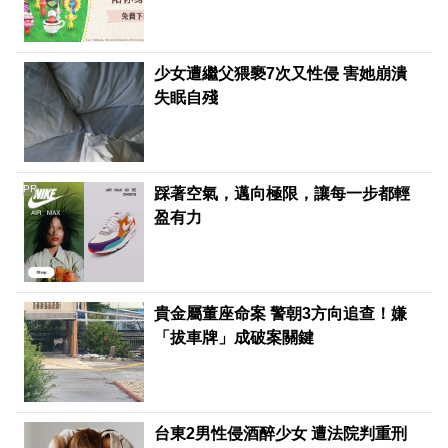
少女遭繼父猥褻7次又性侵 害她崩潰
失眠自殘
PR
踩著空氣，邁向極限，讓每一步都輕
盈有力
貴金屬董座命案 警朝3方向追查！嫌
「拔車牌」成破案關鍵
台東2男性侵酒醉少女 遭法院判重刑