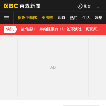
《理財達人秀》X 安聯投信免費講座報名中！搶先卡位 2027
曾號召反女權集會！36歲網紅陳屍住處 死因待查
衝啊中華隊
颱風季
即時
熱門
生活
娛樂
後悔讓Lulu嫁給陳漢典！Lu爸落淚吐「真實原因」陳漢典壓力爆棚
快訊
下載東森App，隨時掌握天下大小事！
今關公誕辰可求財！3種神像 拜錯恐影響財運