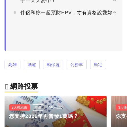
子一天天變小！
PR
伴侶和妳一起預防HPV，才有資格說愛妳！
PR
高雄
酒駕
動保處
公務車
民宅
網路投票
2.5K人已投
2天後結束
單選
3天
您支持2026年再普發1萬嗎？
你支