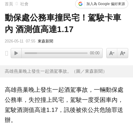
首頁
社會
加入為 Google 偏好來源
動保處公務車撞民宅！駕駛卡車
內 酒測值高達1.17
2026-05-11
07:55
東森新聞
00:00
高雄燕巢晚上發生一起酒駕事故。（圖／東森新聞）
高雄
燕巢晚上發生一起
酒駕
事故，一輛
動保處
公務車
，失控撞上
民宅
，駕駛一度受困車內，
駕駛酒測值高達1.17，訊後被依公共危險罪送
辦。