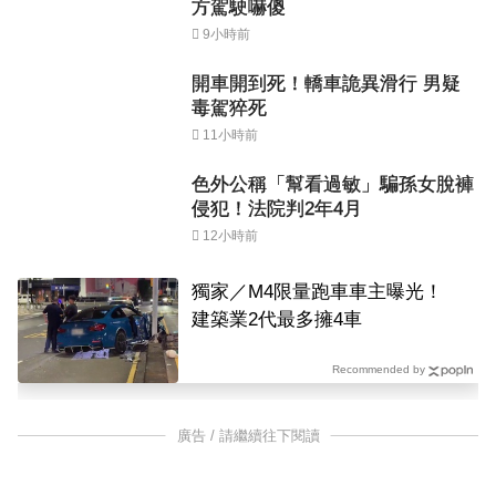
方駕駛嚇傻
9小時前
開車開到死！轎車詭異滑行 男疑
毒駕猝死
11小時前
色外公稱「幫看過敏」騙孫女脫褲
侵犯！法院判2年4月
12小時前
獨家／M4限量跑車車主曝光！
建築業2代最多擁4車
Recommended by
廣告 / 請繼續往下閱讀