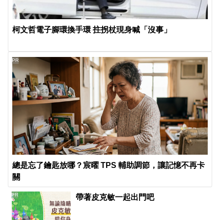
柯文哲電子腳環換手環 拄拐杖現身喊「沒事」
PR
總是忘了鑰匙放哪？宸曜 TPS 輔助調節，讓記憶不再卡
關
PR
帶著皮克敏一起出門吧