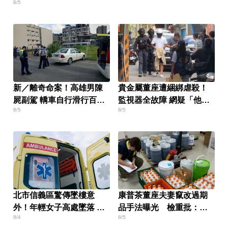
8/5
新／離奇命案！高雄男陳
貴金屬董座遭綑綁虐殺！
屍副駕 轎車自行滑行百餘
監視器全故障 網疑「他是
8/5
8/5
公尺
抽籤辦事」
北市信義區驚傳墜樓意
康普茶董座夫妻竄改過期
外！年輕女子高處墜落 當
品手法曝光 檢重批：食
8/4
8/5
場身亡
裡的良沒了