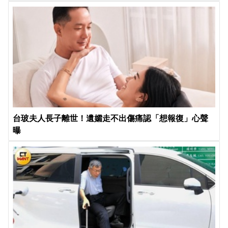
台玻夫人長子離世！遺孀走不出傷痛認「想報復」心聲
曝