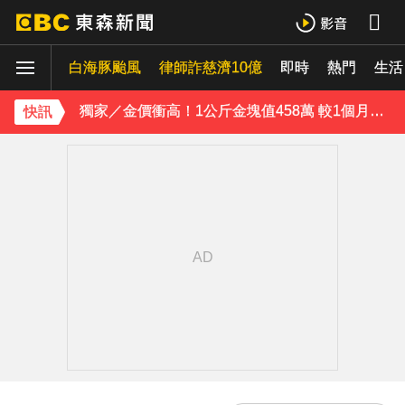
桃園8旬妻遭拐杖猛砸身亡！夫打電話自首 鄰居曝私下近況
白海豚颱風
律師詐慈濟10億
即時
熱門
生活
白海豚颱風強襲日本！奄美逾3萬戶停電 沖繩5人受傷
獨家／金價衝高！1公斤金塊值458萬 較1個月前增近28萬
快訊
《理財達人秀》X 安聯投信免費講座報名中！搶先卡位 2027
下載東森App，隨時掌握天下大小事！
白海豚颱風逐漸逼近！海警區域擴大