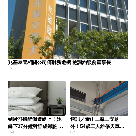
兆基屋管相關公司傳財務危機 檢調約談前董事長
8/7
到府打掃醉倒遭硬上！她
快訊／泰山工廠工安意
錄下27分鐘對話成鐵證 屏
外！54歲工人維修天車突
6/24
8/7
東男慘了
觸電 命危搶救中