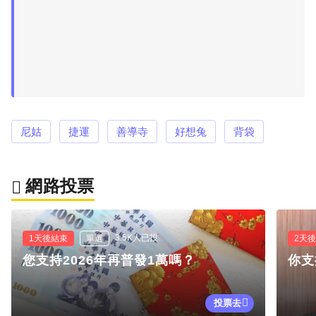
尼姑
捷運
善導寺
好想兔
背袋
網路投票
3.5K人已投
1天後結束
單選
2天
您支持2026年再普發1萬嗎？
你支
投票去