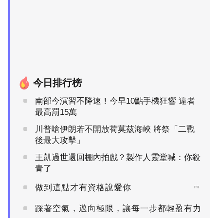
今日排行榜
南部今演習不降速！今早10點手機狂響 違者
最高罰15萬
川普嗆伊朗若不開放荷莫茲海峽 將祭「二戰
後最大攻擊」
王凱過世還回棚內拍戲？製作人靈堂喊：你殺
青了
做到這點才有資格說愛你
PR
踩著空氣，邁向極限，讓每一步都輕盈有力
PR