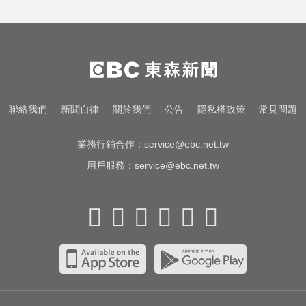
川普簽署行政命令！限縮出生公民
權並禁生育旅遊
台股跌170點失守季線 6檔列處置股
下周採新制
愛玩車／這輛迷你電動車超勇 拖曳
聯絡我們
新聞自律
關於我們
公告
隱私權政策
常見問題
能力勝過特斯拉
業務行銷合作：
service@ebc.net.tw
用戶服務：
service@ebc.net.tw