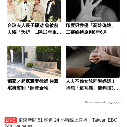
台玻夫人長子驟逝 曾被前
印度男性侵「高雄偽娘」
夫騙「夭折」...隔13年重逢
二審維持原判8年6月
相認
獨家／起底豪奢律師 住豪
人夫不倫女兒同學媽媽！
宅擁賓利「睡黃金堆」
抱怨「這裡痛」遭判賠30
萬
Recommended by
東森新聞 51 頻道 24 小時線上直播｜Taiwan EBC
24h live news