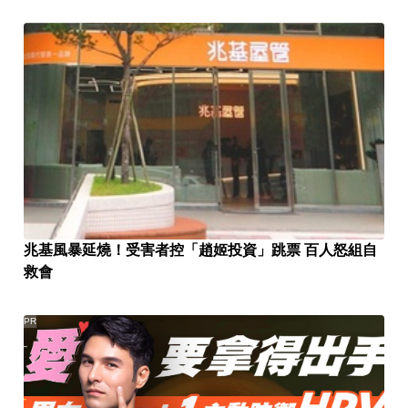
兆基風暴延燒！受害者控「趙姬投資」跳票 百人怒組自
救會
PR