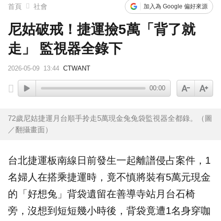
首頁
社會
加入為 Google 偏好來源
尼姑破戒！捷運撿5萬「背了就
走」 監視器全錄下
2026-05-09
13:44
CTWANT
00:00
72歲尼姑捷運月台順手拎走5萬現金兔兔袋監視器全都錄。（圖
／翻攝畫面）
台北
捷運
板南線日前發生一起離譜侵占案件，1
名婦人在搭乘捷運時，竟不慎將裝有5萬元現金
的「
好想兔
」
背袋
遺留在
善導寺
站月台石椅
旁，沒想到短短幾小時後，背袋竟遭1名身穿咖