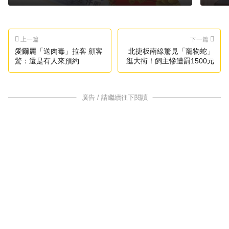
上一篇
下一篇
愛爾麗「送肉毒」拉客 顧客
北捷板南線驚見「寵物蛇」
驚：還是有人來預約
逛大街！飼主慘遭罰1500元
廣告 / 請繼續往下閱讀