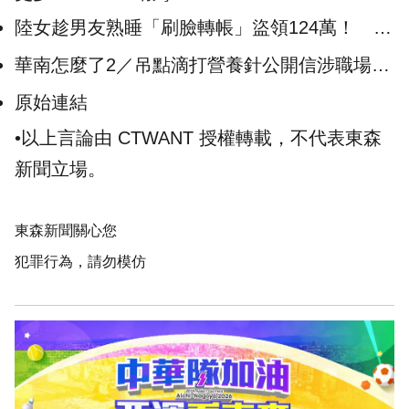
陸女趁男友熟睡「刷臉轉帳」盜領124萬！ 網
歪樓狂問手機品牌
華南怎麼了2／吊點滴打營養針公開信涉職場霸
凌 證券退休前待遇曝光
原始連結
•以上言論由 CTWANT 授權轉載，不代表東森
新聞立場。
東森新聞關心您
犯罪行為，請勿模仿