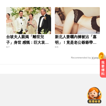
台玻夫人親揭「離世兒
新北人妻曬內褲被沾「嘉
子」身世 感慨：巨大哀傷
明」！竟是老公爺爺帶回
8/7
8/6
足不出戶
房磨蹭 氣炸提告
Recommended by
台股跌170點失守季線 6檔列處置股
下周採新制
愛玩車／這輛迷你電動車超勇 拖曳
能力勝過特斯拉