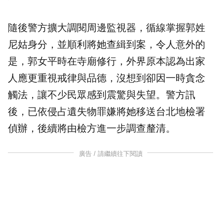
隨後警方擴大調閱周邊監視器，循線掌握郭姓
尼姑身分，並順利將她查緝到案，令人意外的
是，郭女平時在寺廟修行，外界原本認為出家
人應更重視戒律與品德，沒想到卻因一時貪念
觸法，讓不少民眾感到震驚與失望。警方訊
後，已依侵占遺失物罪嫌將她移送台北地檢署
偵辦，後續將由檢方進一步調查釐清。
廣告 / 請繼續往下閱讀