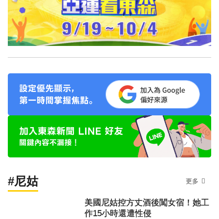
#尼姑
更多
美國尼姑控方丈酒後闖女宿！她工
作15小時還遭性侵