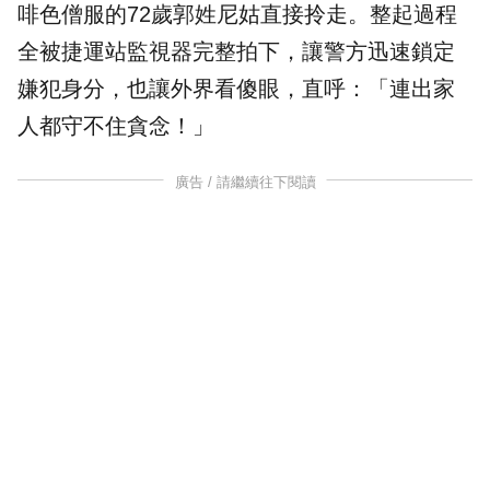
啡色僧服的72歲郭姓
尼姑
直接拎走。整起過程
全被捷運站監視器完整拍下，讓警方迅速鎖定
嫌犯身分，也讓外界看傻眼，直呼：「連出家
人都守不住貪念！」
廣告 / 請繼續往下閱讀