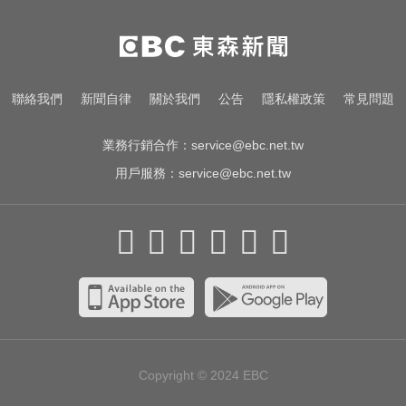
NBA／獨行俠、火箭10月登陸澳
門！所有資訊一次看
葉門軍方：青年運動恢復攻擊紅海
聯絡我們
新聞自律
關於我們
公告
隱私權政策
常見問題
港市
業務行銷合作：
service@ebc.net.tw
用戶服務：
service@ebc.net.tw
Copyright © 2024
EBC