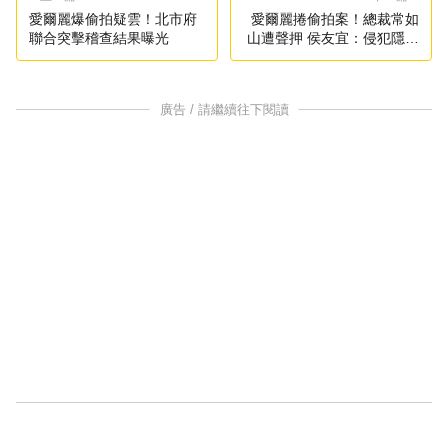
愛爾麗爆偷拍疑雲！北市府
愛爾麗捲偷拍案！總裁常如
聯合突擊稽查結果曝光
山遭聲押 侯友宜：侵犯隱私
絕不能寬貸
廣告 / 請繼續往下閱讀