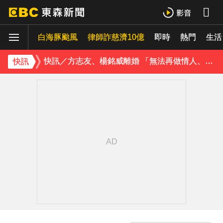
玉澤演巡演首站獻給台北！加碼「自拍+簽名會」 寵粉無極限
白海豚颱風
律師詐慈濟10億
即時
熱門
快訊／方志友、楊銘威離婚 「無法再做情人、永遠是家人」
生活
富婆砸錢拍短劇塞60場吻戲！男星爆「開房被包養」 親上火線揭真相
快訊
SEVENTEEN勝寬、Dino同天入伍！玟奎9月服替代役
泰男團Dragon 5男星爆死訊！騎單車離家失聯 陳屍河中驚見「20公斤重物」
女星告別9年演藝圈！轉行當計程車司機 曝收入：比演員賺更多
蔡阿嘎陷爭議！蘿拉神隱19個月首發文 遭酸「詐騙集團回歸」回應了
下載東森App，隨時掌握天下大小事！
橋上懸掛5屍體！墨西哥小鎮爆慘案 居民嘆：晚上如鬼城