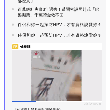
部證實了
百萬網紅失蹤3年遇害！遭閨密設局赴菲「綁
架撕票」千萬贖金救不回
伴侶和妳一起預防HPV，才有資格說愛妳！
PR
伴侶和妳一起預防HPV，才有資格說愛妳！
PR
仙桃牌
PR
ads by popIn
【仙桃牌】保血平丸(去羚羊角)