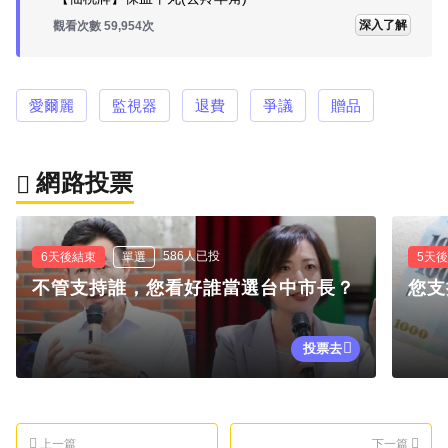
深入了解
觀看次數 59,954次
愛爾麗
監視器
退費
爭議
贈品
網路投票
586人已投
6天後結束
單選
5天
不管支持誰，您看好誰當選台中市長？
您支
投票去
上一篇
下一篇