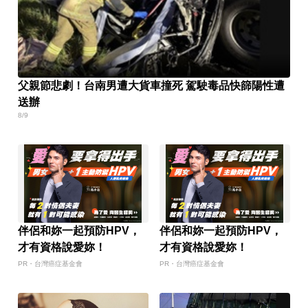
父親節悲劇！台南男遭大貨車撞死 駕駛毒品快篩陽性遭
送辦
8/9
伴侶和妳一起預防HPV，
伴侶和妳一起預防HPV，
才有資格說愛妳！
才有資格說愛妳！
PR・台灣癌症基金會
PR・台灣癌症基金會