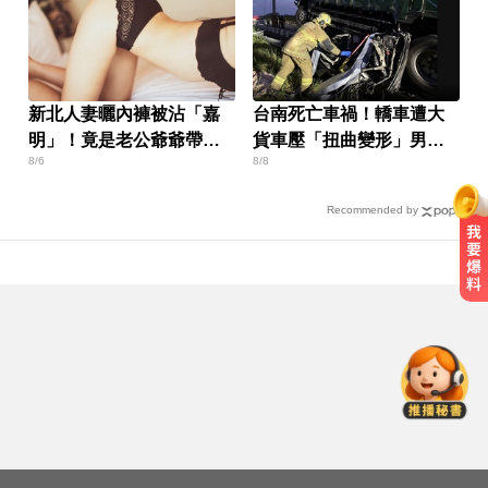
新北人妻曬內褲被沾「嘉
台南死亡車禍！轎車遭大
明」！竟是老公爺爺帶回
貨車壓「扭曲變形」男駕
8/6
8/8
房磨蹭 氣炸提告
駛受困亡
Recommended by
NBA／獨行俠、火箭10月登陸澳
門！所有資訊一次看
葉門軍方：青年運動恢復攻擊紅海
港市
吳子嘉爆綠營2026「一屍五命」 國
民黨1縣市穩贏