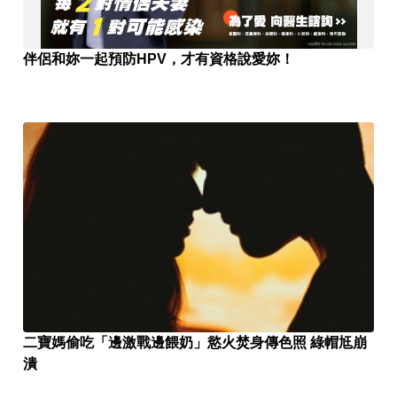
伴侶和妳一起預防HPV，才有資格說愛妳！
二寶媽偷吃「邊激戰邊餵奶」慾火焚身傳色照 綠帽尪崩
潰