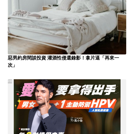
惡男約房間談投資 灌酒性侵還錄影！拿片逼「再來一
次」
PR