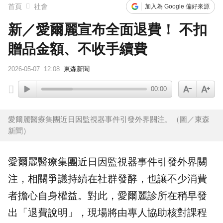
首頁
社會
加入為 Google 偏好來源
新／愛爾麗宣布全面退費！ 不扣
贈品金額、不收手續費
2026-05-07
12:08
東森新聞
00:00
愛爾麗醫療集團近日因監視器事件引發外界關注。（圖／東森
新聞）
愛爾麗
醫療集團近日因
監視器
事件引發外界關
注，相關
爭議
持續在社群發酵，也讓不少消費
者擔心自身權益。對此，愛爾麗診所在稍早發
出「
退費
說明」，現場將由專人協助核對課程