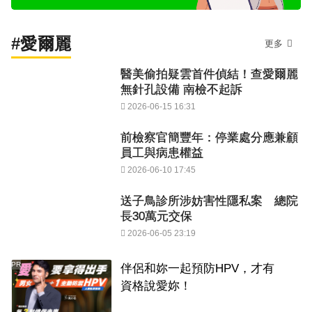
#愛爾麗
更多
醫美偷拍疑雲首件偵結！查愛爾麗
無針孔設備 南檢不起訴
2026-06-15 16:31
前檢察官簡豐年：停業處分應兼顧
員工與病患權益
2026-06-10 17:45
送子鳥診所涉妨害性隱私案 總院
長30萬元交保
2026-06-05 23:19
PR
伴侶和妳一起預防HPV，才有
資格說愛妳！